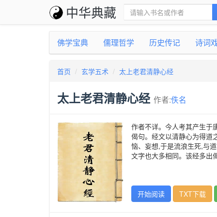
中华典藏
佛学宝典
儒理哲学
历史传记
诗词
首页
玄学五术
太上老君清静心经
太上老君清静心经
作者:
佚名
作者不详。今人考其产生于唐
偈句。经文以清静心为得道之
恼、妄想,于是流浪生死,与
文字也大多相同。该经多出
开始阅读
TXT下载