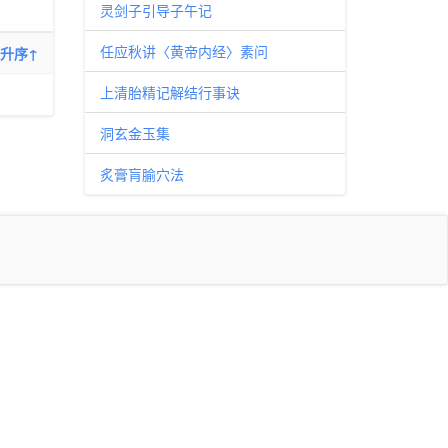
灵剑子引导子午记
任应秋讲〈黄帝内经〉素问
升序↑
上清胎精记解结行事诀
洞玄金玉集
炙膏肓腧穴法