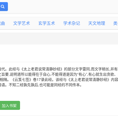
戏曲
文学艺术
玄学五术
学术杂记
天文地理
类
代。此经与《太上老君说常清静妙经》的部分文字雷同,而文字稍长,并有
旨要,说明道所以能得在于自心,不能得道是因为“有心”,有心就生出贪欲、
道相隔。《云笈七签》卷17录此经。该经与《太上老君说常清静妙经》内容
偈语。不知二经孰先孰后,也可能是同经的不同传本。
加入书架