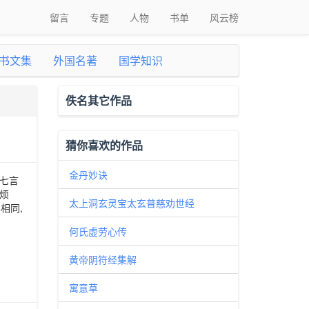
留言
专题
人物
书单
风云榜
书文集
外国名著
国学知识
佚名其它作品
猜你喜欢的作品
金丹妙诀
七言
烦
太上洞玄灵宝太玄普慈劝世经
相同,
何氏虚劳心传
黄帝阴符经集解
寓意草