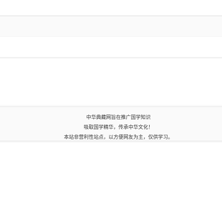
中华典藏网旨在推广国学知识
吸取国学精华，传承中华文化！
本站非营利性站点，以方便网友为主，仅供学习。