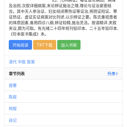
及治则,次叙详细病案,末论辨证施治之理,理论与证治紧密结
合。其中天人参治证、妇女经闭寒热证等证治,将阴证阳证、寒
证热证、虚证实证病案对比列述,以示辨证之要。陈氏重视患者
的体质因素,善用四诊八纲,辨证较精,施治灵活。按语精详,夹叙
夹议,颇为可取。有光绪二十四年校刊铅印本、二十五年铅印本,
《珍本医书集成》本。
开始阅读
TXT下载
加入书架
清代
中医
医案
章节列表
升序↑
提要
陈叙
柯叙
自记