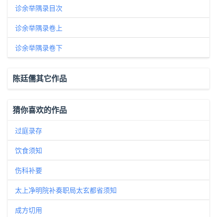
诊余举隅录目次
诊余举隅录卷上
诊余举隅录卷下
陈廷儒其它作品
猜你喜欢的作品
过庭录存
饮食须知
伤科补要
太上净明院补奏职局太玄都省须知
成方切用