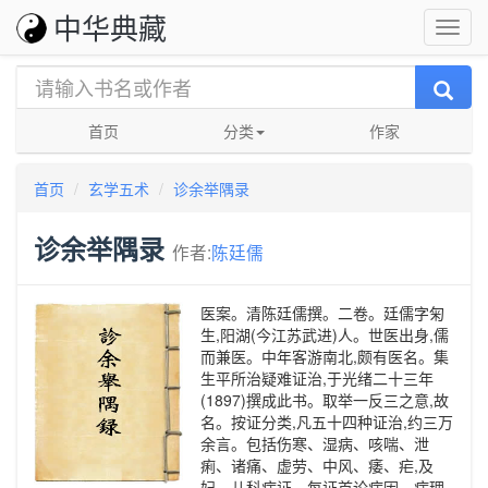
中华典藏
首页
分类
作家
首页
玄学五术
诊余举隅录
诊余举隅录
作者:
陈廷儒
医案。清陈廷儒撰。二卷。廷儒字匊
生,阳湖(今江苏武进)人。世医出身,儒
而兼医。中年客游南北,颇有医名。集
生平所治疑难证治,于光绪二十三年
(1897)撰成此书。取举一反三之意,故
名。按证分类,凡五十四种证治,约三万
余言。包括伤寒、湿病、咳喘、泄
痢、诸痛、虚劳、中风、痿、疟,及
妇、儿科病证。每证首论病因、病理