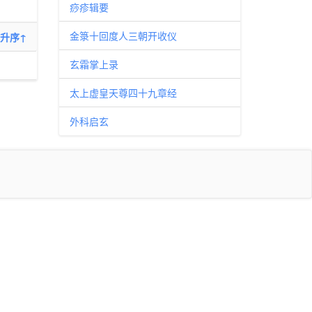
痧疹辑要
金箓十回度人三朝开收仪
升序↑
玄霜掌上录
太上虚皇天尊四十九章经
外科启玄