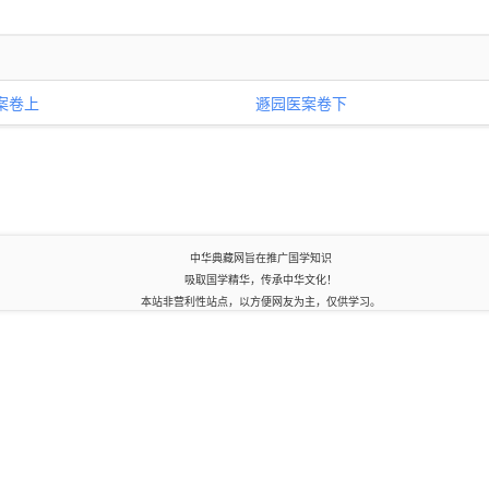
案卷上
遯园医案卷下
中华典藏网旨在推广国学知识
吸取国学精华，传承中华文化！
本站非营利性站点，以方便网友为主，仅供学习。