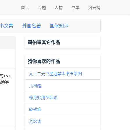
留言
专题
人物
书单
风云榜
书文集
外国名著
国学知识
萧伯章其它作品
猜你喜欢的作品
太上三元飞星冠禁金书玉箓图
150
痛汤等
儿科醒
修丹妙用至理论
鲙残篇
道窍谈