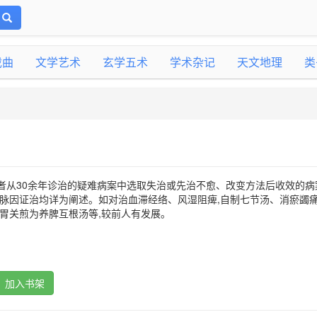
戏曲
文学艺术
玄学五术
学术杂记
天文地理
类
著者从30余年诊治的疑难病案中选取失治或先治不愈、改变方法后收效的病案
案脉因证治均详为阐述。如对治血滞经络、风湿阻痺,自制七节汤、消瘀蠲
改胃关煎为养脾互根汤等,较前人有发展。
加入书架