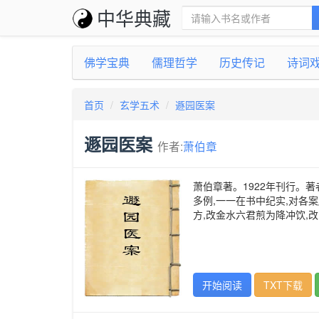
中华典藏
佛学宝典
儒理哲学
历史传记
诗词
首页
玄学五术
遯园医案
遯园医案
作者:
萧伯章
萧伯章著。1922年刊行。
多例,一一在书中纪实,对各
方,改金水六君煎为降冲饮,
开始阅读
TXT下载