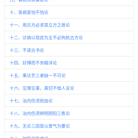
十、答病家怕不怕论
十一、用古方必求其立方之故论
十二、诊病以现症为主不必拘执古方论
十三、不读古书论
十四、好博而不务精详论
十五、果达艺三者缺一不可论
十六、见理见事，真切不恤人言论
十七、治内伤须祝由论
十八、治内伤须辨明阴阳三焦论
十九、无论三因皆以胃气为要论