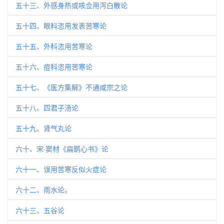
五十三、外感身热或咳佥用泻白散论
五十四、眼科恣用发表苦寒论
五十五、外科恣用苦寒论
五十六、痘科恣用苦寒论
五十七、《医方集解》不通咸宗之论
五十八、四君子汤论
五十九、肾气丸论
六十、宋·窦材《扁鹊心书》论
六十一、误用苦寒反似火症论
六十二、雨水论。
六十三、五谷论