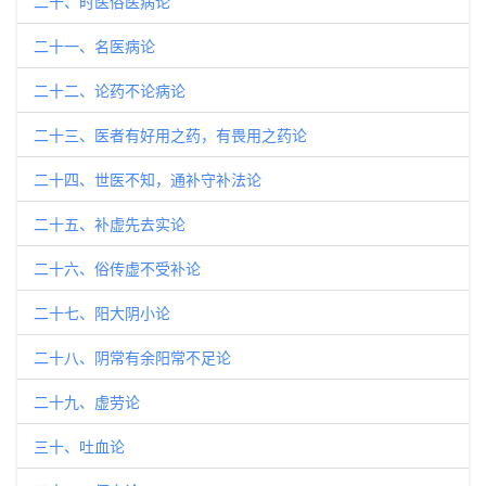
二十、时医俗医病论
二十一、名医病论
二十二、论药不论病论
二十三、医者有好用之药，有畏用之药论
二十四、世医不知，通补守补法论
二十五、补虚先去实论
二十六、俗传虚不受补论
二十七、阳大阴小论
二十八、阴常有余阳常不足论
二十九、虚劳论
三十、吐血论