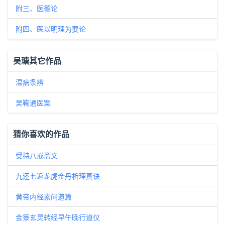
附三、医德论
附四、医以明理为要论
吴瑭其它作品
温病条辨
吴鞠通医案
猜你喜欢的作品
受持八戒斋文
九还七返龙虎金丹析理真诀
黄帝内经素问遗篇
金箓玄灵转经早午晚行道仪