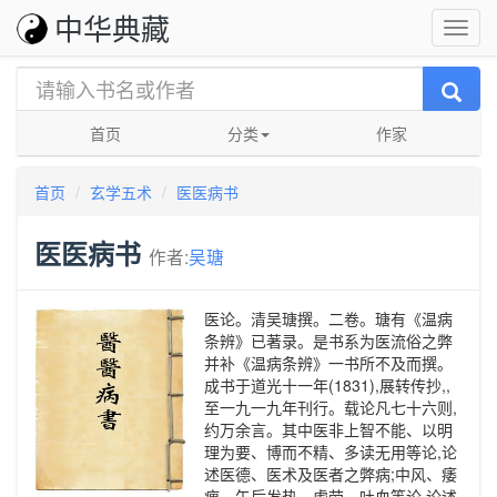
中华典藏
首页
分类
作家
首页
玄学五术
医医病书
医医病书
作者:
吴瑭
医论。清吴瑭撰。二卷。瑭有《温病
条辨》已著录。是书系为医流俗之弊
并补《温病条辨》一书所不及而撰。
成书于道光十一年(1831),展转传抄,,
至一九一九年刊行。载论凡七十六则,
约万余言。其中医非上智不能、以明
理为要、博而不精、多读无用等论,论
述医德、医术及医者之弊病;中风、痿
痹、午后发热、虚劳、吐血等论,论述