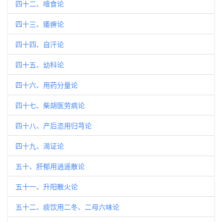
四十二、噎食论
四十三、痿痹论
四十四、自汗论
四十五、幼科论
四十六、用药分量论
四十七、柴胡医劳病论
四十八、产后恣用归芎论
四十九、渴证论
五十、肝郁用逍遥散论
五十一、升阳散火论
五十二、痰饮用二冬、二母六味论