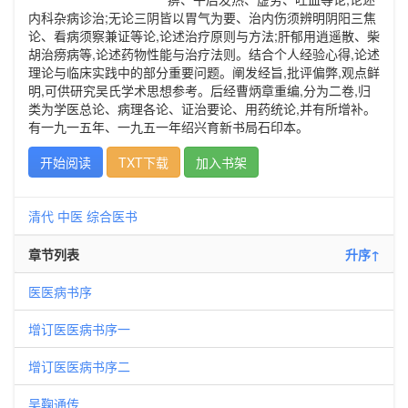
内科杂病诊治;无论三阴皆以胃气为要、治内伤须辨明阴阳三焦
论、看病须察兼证等论,论述治疗原则与方法;肝郁用逍遥散、柴
胡治痨病等,论述药物性能与治疗法则。结合个人经验心得,论述
理论与临床实践中的部分重要问题。阐发经旨,批评偏弊,观点鲜
明,可供研究吴氏学术思想参考。后经曹炳章重编,分为二卷,归
类为学医总论、病理各论、证治要论、用药统论,并有所增补。
有一九一五年、一九五一年绍兴育新书局石印本。
开始阅读
TXT下载
加入书架
清代
中医
综合医书
章节列表
升序↑
医医病书序
增订医医病书序一
增订医医病书序二
吴鞠通传