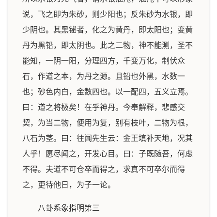
说，飞之即为朱砂，则少阳也；反朱砂为水银，即
少阴也。其黑铋者，化之为黄丹，即太阳也；变黄
丹为黑铅，即太阴也。此之二物，神不能测，圣不
能知，一阴一阳，分理四方，千变万化，制伏众
石，作道之本，为丹之源。且铅也外黑，水数一
也；砂色内白，金数四也。以一配四，五义立焉。
曰：道之将极矣！在乎神丹。今奉解释，悲感交
契，为当二物，便用为复，别有枝叶，二物为根，
八石为茎。曰：往闻先生云：金王填补天地，况其
人乎！愿尽闻之，开发心目。曰：子既随吾，何虑
不得。夫道不可仓卒而得之，求真不可卒尔而得
之，更待他日，为子一论。
八卦系象指明第三