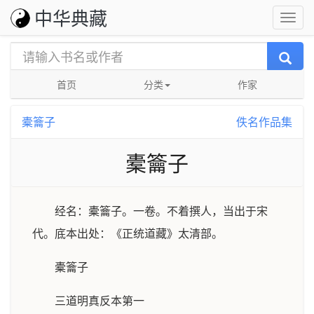
中华典藏
首页
分类
作家
橐籥子
佚名作品集
橐籥子
经名：橐籥子。一卷。不着撰人，当出于宋
代。底本出处：《正统道藏》太清部。
橐籥子
三道明真反本第一