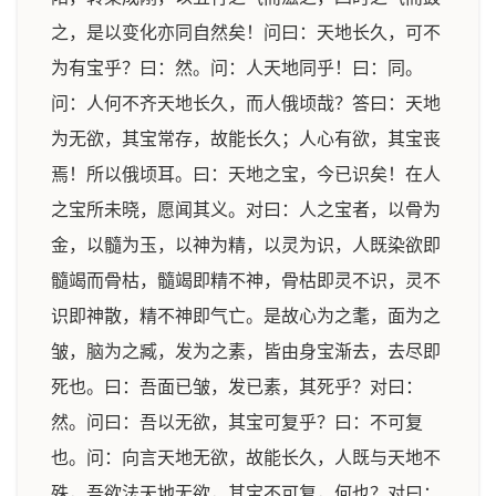
之，是以变化亦同自然矣！问曰：天地长久，可不
为有宝乎？曰：然。问：人天地同乎！曰：同。
问：人何不齐天地长久，而人俄顷哉？答曰：天地
为无欲，其宝常存，故能长久；人心有欲，其宝丧
焉！所以俄顷耳。曰：天地之宝，今已识矣！在人
之宝所未晓，愿闻其义。对曰：人之宝者，以骨为
金，以髓为玉，以神为精，以灵为识，人既染欲即
髓竭而骨枯，髓竭即精不神，骨枯即灵不识，灵不
识即神散，精不神即气亡。是故心为之耄，面为之
皱，脑为之臧，发为之素，皆由身宝渐去，去尽即
死也。曰：吾面已皱，发已素，其死乎？对曰：
然。问曰：吾以无欲，其宝可复乎？曰：不可复
也。问：向言天地无欲，故能长久，人既与天地不
殊，吾欲法天地无欲，其宝不可复，何也？对曰：