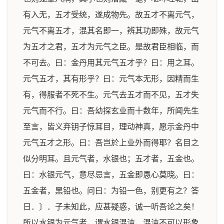
有入无，五才受统，遂成物先。故五才不离元气，
元气不离五才，混其名即一，辨其功即殊，故元气
为五才之君，五才为元气之臣。是故君臣相临，而
不可去。曰：金丹用其元气五才乎？曰：用之耳。
元气五才，其有形乎？曰：元气本无形，因精而生
有，得服者不死不生。元气去五才而不见，五才失
元气而不行。曰：吾幼探玄业而十数年，所闻先生
至言，皆义弃钥子惊耳目，理动神真，愿示金丹中
元气五才之形。曰：吾岂於上业外而得耶？名目之
似分明耳。且元气者，水银也；五才者，五金也。
曰：水银元气，意尽忌言，五金即愚心莫晓。曰：
五金者，黑铅也。问曰：为铅一色，别更有之？答
日．〕．子未知此，应甚疑惑，诚一听吾论之矣！
所以水银为元气者，谓水银混沌，混沌不可以形象