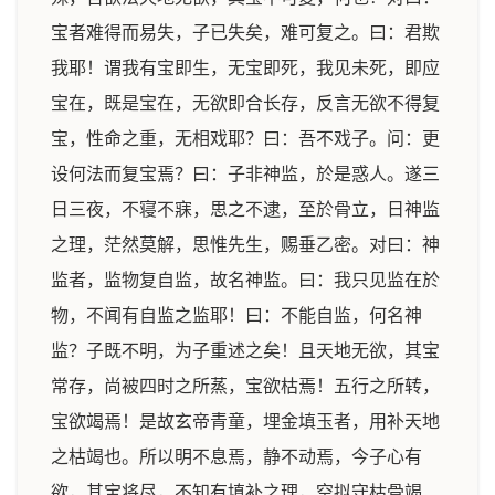
宝者难得而易失，子已失矣，难可复之。曰：君欺
我耶！谓我有宝即生，无宝即死，我见未死，即应
宝在，既是宝在，无欲即合长存，反言无欲不得复
宝，性命之重，无相戏耶？曰：吾不戏子。问：更
设何法而复宝焉？曰：子非神监，於是惑人。遂三
日三夜，不寝不寐，思之不逮，至於骨立，日神监
之理，茫然莫解，思惟先生，赐垂乙密。对曰：神
监者，监物复自监，故名神监。曰：我只见监在於
物，不闻有自监之监耶！曰：不能自监，何名神
监？子既不明，为子重述之矣！且天地无欲，其宝
常存，尚被四时之所蒸，宝欲枯焉！五行之所转，
宝欲竭焉！是故玄帝青童，埋金填玉者，用补天地
之枯竭也。所以明不息焉，静不动焉，今子心有
欲，其宝将尽，不知有填补之理，空拟守枯骨竭