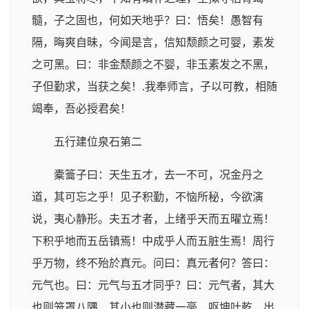
髓，子之固也，何如天地乎？曰：悟矣！愚智有
隔，晦爽自昧，今闻是言，信知颓颜之可婴，素发
之可黑。曰：非金颓颜之不婴，非玉素发之不黑，
子但勤求，当获之矣！.我奉师言，子以可教，相随
竭奉，吾必授君矣！
五行建位泉石第二
橐籥子曰：天生五才，去一不可，况金丹之
道，其可忘之乎！见子积勤，不恼所秘，今欲演
说，夷心静形。夫五才者，上绪乎天而五曜立焉！
下积乎地而五岳镇焉！中成乎人而五脏生焉！周行
乎万物，终不殆於真元。问曰：真元者何？答曰：
元气也。曰：元气与五才同乎？曰：元气者，其大
也则笼罩八隅，其小也则潜藏一毫，呕坤吐乾，出