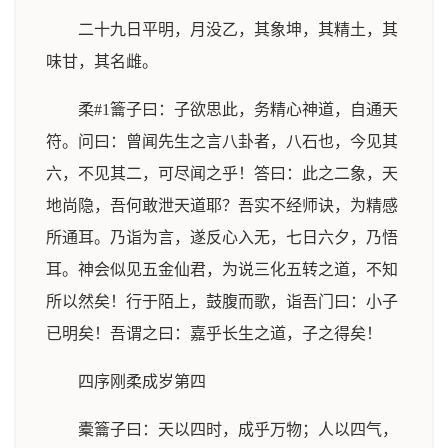
二十九日平明，月没乙，其象坤，其精土，其
味甘，其名雌。
柔#1籥子曰：子欲思此，务精心神道，自通天
符。问曰：曾闻先生之言八卦者，八石也，今见其
六，不见其二，可尽闻之乎！答曰：此之二象，天
地尚隐，吾何敢泄天道耶？吾实不经师诀，为精感
所通耳。乃诣为言，遂反心入无，七日六夕，乃悟
耳。神会似见五金仙君，为说三化五转之道，不知
所以然矣！行于陌上，鼓腹而歌，诣吾门曰：小子
已明矣！吾谓之曰：嘉乎长生之道，子之得矣！
四序刚柔成岁第四
橐籥子曰：天以四时，成乎万物；人以四气，