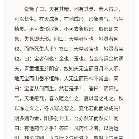
橐籥子曰：天有其精，地有其灵、若人得之，
可以长生。在天成象，在地成形，形象禀气，气生
精灵。不可去形取象，不可去象取形，取形即失
象，失象即无形。问曰：天精者何也，地灵者何
也，而能死生人乎？答曰：天精者宝也，地灵者宝
也。曰：宝者何也？金也，玉也。昔玄帝运金於洞
天，青童埋玉於阴宫，故知天无宝而日月不大明，
地无宝而山岳不恒静，人无宝而形神不常全。问
曰：宝者从何而生，然若是乎？，答曰：阴阳结
气，天地覆载，春以暄之仁之，夏以暑之礼之，秋
以冻之义之，冬以寒之智之，变化若此而遂成焉！
阴多则为金，阳多射为玉，吾亦然知而然矣！问
曰：有他药作之乎？答曰：凡药作之者，以阴运
阳，转柔成刚，以五行之气而滋之，四时之气而鼓