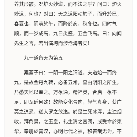
养其形骸。况炉火妙道，而不法之乎？问曰：炉火
妙道，何也？对曰：天之道阳动於子，而升於巳，
春夏也，阴萌於午，而降於亥，秋冬也。四时气
顺，而一岁成焉．九日炎盛，五金飞焉。曰：向闻
先生之言，若出演垮而涉沧海者矣！
九一道备无为第五
橐籥子曰：一阴一阳之谓道。夫道始一而终
九，是故金丹九转，必备五常，皇由阴阳之所生，
乃悉天地以奉之。万象通，精神灵，合启一象不
足，即瓦砾何殊！故能变化骨肉，轻气真身，获广
莫之逍遥，遂大罗之放逸。於是生死冰浮，尘浊烟
收，拜倒景，之玉皇，礼生清之宫阙，或受命於束
华，奉册於霄汉，亦明七代之福，积善哉无为，不