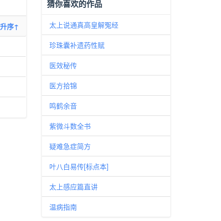
猜你喜欢的作品
太上说通真高皇解冤经
升序↑
珍珠囊补遗药性赋
医效秘传
医方拾锦
鸣鹤余音
紫微斗数全书
疑难急症简方
叶八白易传[标点本]
太上感应篇直讲
温病指南