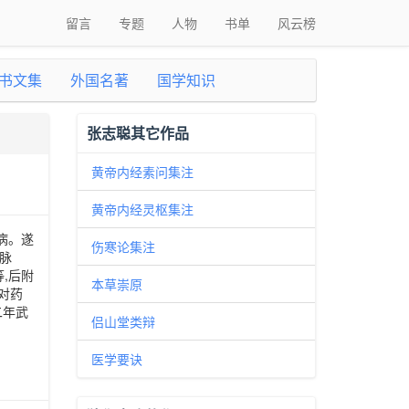
留言
专题
人物
书单
风云榜
书文集
外国名著
国学知识
张志聪其它作品
黄帝内经素问集注
黄帝内经灵枢集注
病。遂
伤寒论集注
暍脉
,后附
本草崇原
对药
二年武
侣山堂类辩
医学要诀