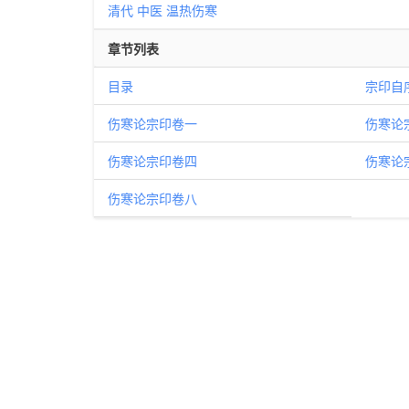
清代
中医
温热伤寒
章节列表
目录
宗印自
伤寒论宗印卷一
伤寒论
伤寒论宗印卷四
伤寒论
伤寒论宗印卷八