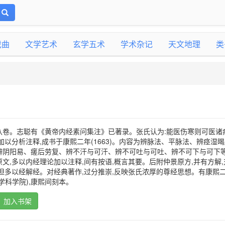
戏曲
文学艺术
玄学五术
学术杂记
天文地理
类
八卷。志聪有《黄帝内经素问集注》已著录。张氏认为:能医伤寒则可医诸
加以分析注释,成书于康熙二年(1663)。内容为辨脉法、平脉法、辨痉湿
辨阴阳易、瘥后劳复、辨不汗与可汗、辨不可吐与可吐、辨不可下与可下等
文,多以内经理论加以注释,间有按语,概言其要。后附仲景原方,并有方解,
但多以经解经。对经典著作,过分推崇,反映张氏浓厚的尊经思想。有康熙
学科学院),康熙间刻本。
加入书架