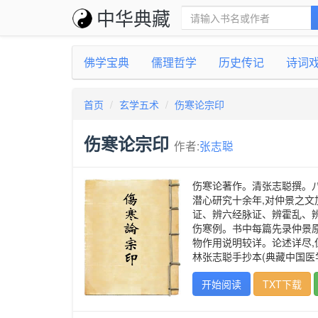
中华典藏
佛学宝典
儒理哲学
历史传记
诗词
首页
玄学五术
伤寒论宗印
伤寒论宗印
作者:
张志聪
伤寒论著作。清张志聪撰。
潜心研究十余年,对仲景之文
证、辨六经脉证、辨霍乱、
伤寒例。书中每篇先录仲景原
物作用说明较详。论述详尽,
林张志聪手抄本(典藏中国医
开始阅读
TXT下载