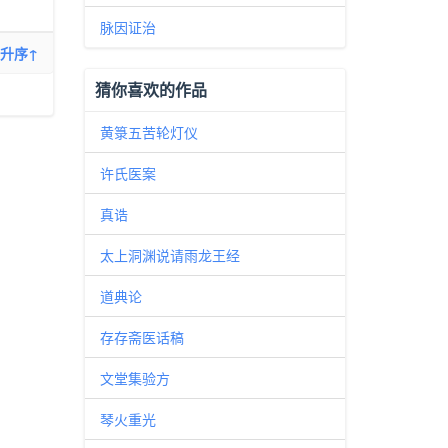
脉因证治
升序↑
猜你喜欢的作品
黄箓五苦轮灯仪
许氏医案
真诰
太上洞渊说请雨龙王经
道典论
存存斋医话稿
文堂集验方
琴火重光