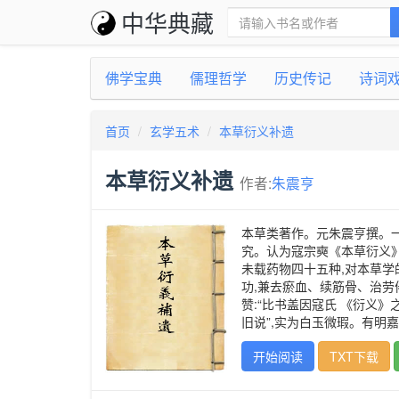
中华典藏
佛学宝典
儒理哲学
历史传记
诗词
首页
玄学五术
本草衍义补遗
本草衍义补遗
作者:
朱震亨
本草类著作。元朱震亨撰。一
究。认为寇宗奭《本草衍义》
未载药物四十五种,对本草学
功,兼去瘀血、续筋骨、治劳
赞:“比书盖因寇氏 《衍义》
旧说”,实为白玉微瑕。有明嘉
开始阅读
TXT下载