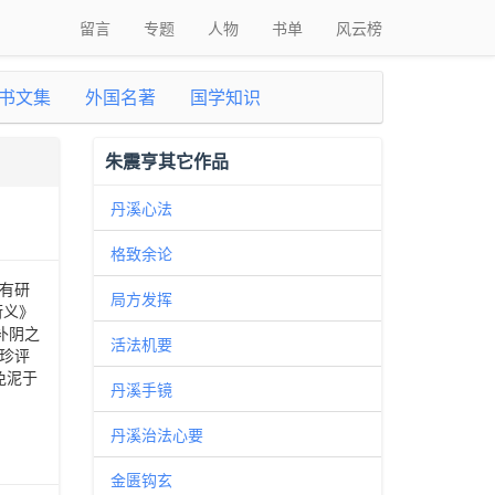
留言
专题
人物
书单
风云榜
书文集
外国名著
国学知识
朱震亨其它作品
丹溪心法
格致余论
有研
局方发挥
衍义》
补阴之
活法机要
珍评
免泥于
丹溪手镜
丹溪治法心要
金匮钩玄