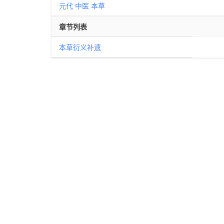
元代
中医
本草
章节列表
本草衍义补遗