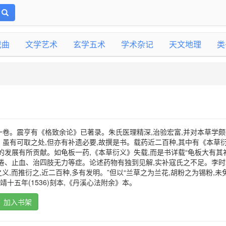
戏曲
文学艺术
玄学五术
学术杂记
天文地理
类
卷。震亨有《格致余论》已著录。朱氏医理精深,治验宏富,并对本草学颇
虽有可取之处,但亦有补遗必要,故撰是书。载药近二百种,其中有《本草
的发展有所贡献。如龟板一药,《本草衍义》失载,而是书详载“龟板大有其
倦、止血、治四肢无力等症。论述药物有独到见解,实补寇氏之不足。李时
之义,而推衍之,近二百种,多有发明。”但以“兰草之为兰花,胡粉之为锡粉,未
靖十五年(1536)刻本,《丹溪心法附余》本。
加入书架