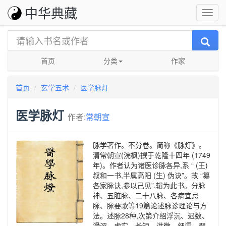
中华典藏
首页
分类
作家
首页
玄学五术
医学脉灯
医学脉灯
作者:
常朝宣
脉学著作。不分卷。简称《脉灯》。
清常朝宣(浣枫)撰于乾隆十四年 (1749
年)。作者认为诸医诊脉各异,系 “ (王)
叔和一书,半属高阳 (生) 伪诀”。故 “纂
各家脉诀,参以己见”,辑为此书。分脉
神、五脏脉、二十八脉、各病宜忌
脉、脉要歌等19篇论述脉诊理论与方
法。述脉28种,次第介绍浮沉、迟数、
滑涩、虚实、长短、洪微、细濡、弱