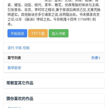
紧、缓弦、动促、结代、革牢、散芤、伏疾等脉的体状与主病,
引张景岳、肖京、李时珍之精论,兼于按语后阐述己见,尤重凭脉
辨虚实。其他脉诀亦多引诸家之说,且明载出处。书末摘录肖京
之论,以斥 《脉诀》悖经之处。今存乾隆十四年 (1749年) 刻
本。
开始阅读
TXT下载
加入书架
清代
中医
经脉
章节列表
升序↑
醫學脈燈
常朝宣其它作品
猜你喜欢的作品