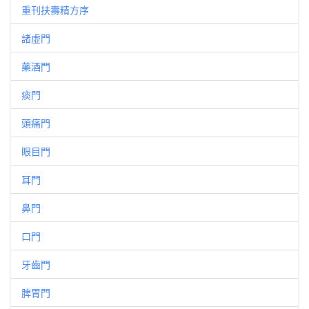
重刊扶壽精方序
諸虛門
藥酒門
痰門
頭痛門
眼目門
耳門
鼻門
口門
牙齒門
脾胃門