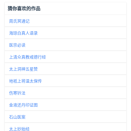
猜你喜欢的作品
周氏冥通记
海琼白真人语录
医宗必读
上清众真教戒德行经
太上洞神五星赞
地祇上将温太保传
伤寒钤法
金液还丹印证图
石山医案
太上妙始经