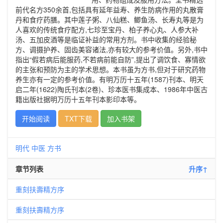
前代名方350余首,包括具有延年益寿、养生防病作用的丸散膏
丹和食疗药膳。其中莲子粥、八仙糕、鲫鱼汤、长寿丸等是为
人喜欢的传统食疗配方,七珍至宝丹、柏子养心丸、人参大补
汤、五加皮酒等是临证补益的常用方剂。书中收集的经验秘
方、调摄护养、固齿美容诸法,亦有较大的参考价值。另外,书中
指出“假若病后能服药,不若病前能自防”,提出了调饮食、寡情欲
的主张和预防为主的学术思想。本书虽为方书,但对于研究药物
养生亦有一定的参考价值。有明万历十五年(1587)刊本、明天
启二年(1622)陶氏刊本(2卷)、珍本医书集成本、1986年中医古
籍出版社据明万历十五年刊本影印本等。
开始阅读
TXT下载
加入书架
明代
中医
方书
章节列表
升序↑
重刻扶壽精方序
重刻扶壽精方序