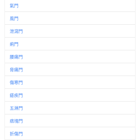
氣門
風門
泄瀉門
痢門
腰痛門
脅痛門
傷寒門
瘧疾門
五淋門
痞塊門
折傷門