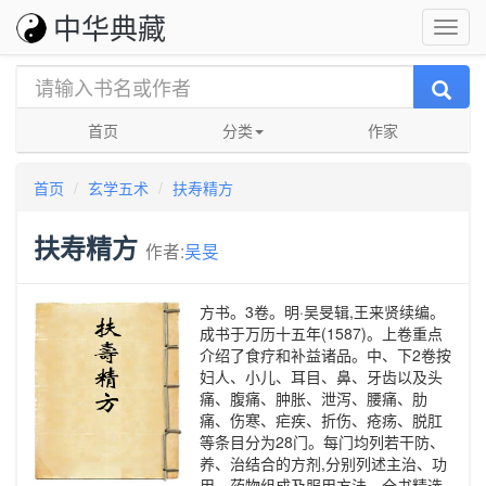
中华典藏
首页
分类
作家
首页
玄学五术
扶寿精方
扶寿精方
作者:
吴旻
方书。3卷。明·吴旻辑,王来贤续编。
成书于万历十五年(1587)。上卷重点
介绍了食疗和补益诸品。中、下2卷按
妇人、小儿、耳目、鼻、牙齿以及头
痛、腹痛、肿胀、泄泻、腰痛、肋
痛、伤寒、疟疾、折伤、疮疡、脱肛
等条目分为28门。每门均列若干防、
养、治结合的方剂,分别列述主治、功
用、药物组成及服用方法。全书精选