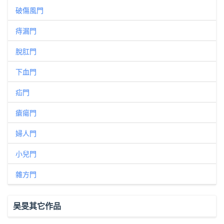
破傷風門
痔漏門
脫肛門
下血門
疝門
瘡瘍門
婦人門
小兒門
雜方門
吴旻其它作品