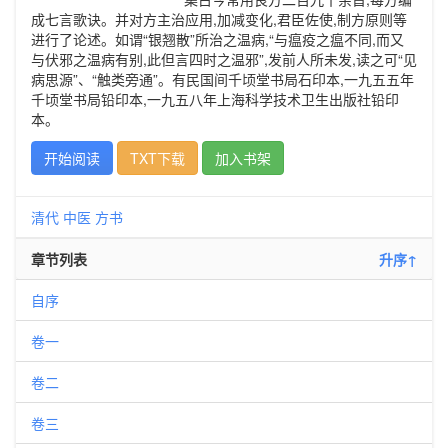
成七言歌诀。并对方主治应用,加减变化,君臣佐使,制方原则等
进行了论述。如谓“银翘散”所治之温病,“与瘟疫之瘟不同,而又
与伏邪之温病有别,此但言四时之温邪”,发前人所未发,读之可“见
病思源”、“触类旁通”。有民国间千顷堂书局石印本,一九五五年
千顷堂书局铅印本,一九五八年上海科学技术卫生出版社铅印
本。
开始阅读
TXT下载
加入书架
清代
中医
方书
章节列表
升序↑
自序
卷一
卷二
卷三