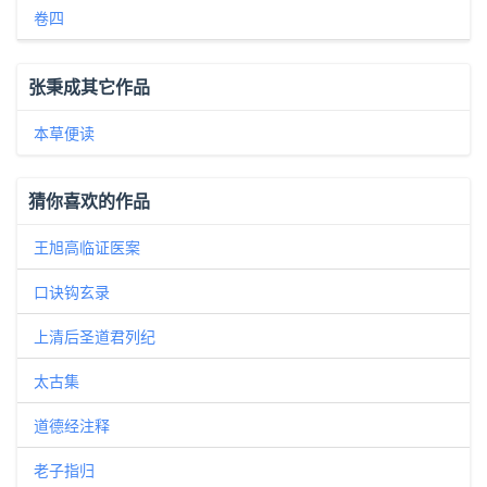
卷四
张秉成其它作品
本草便读
猜你喜欢的作品
王旭高临证医案
口诀钩玄录
上清后圣道君列纪
太古集
道德经注释
老子指归