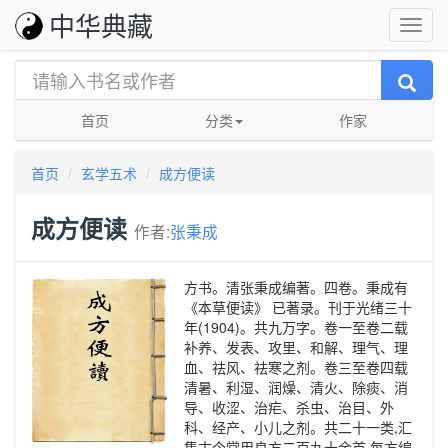
中华典藏
首页
分类
作家
首页
玄学五术
成方便读
成方便读
作者:
张秉成
方书。清张秉成编著。四卷。秉成有
《本草便读》 已著录。刊于光绪三十
年(1904)。共九万字。卷一至卷二载
补养、发表、攻里、和解、理气、理
血、祛风、祛寒之剂。卷三至卷四载
清暑、利湿、润燥、清火、除痰、消
导、收涩、治疟、杀虫、治目、外
科、经产、小儿之剂。共二十一类,汇
集古今常用良方二百九十余首,每方编