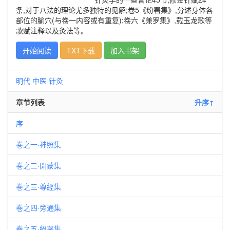
条,对于八法的理论尤多独特的见解;卷5《纷署集》,分述身体各
部位的腧穴(与卷一内容或有重复);卷六《兼罗集》,载玉龙歌等
歌赋注释以及灸法等。
开始阅读
TXT下载
加入书架
明代
中医
针灸
章节列表
升序↑
序
卷之一·神照集
卷之二·開蒙集
卷之三·尊經集
卷之四·旁通集
卷之五·紛署集