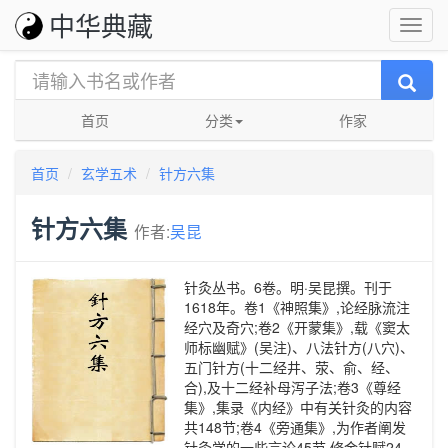
中华典藏
首页
分类
作家
首页
玄学五术
针方六集
针方六集
作者:
吴昆
针灸丛书。6卷。明·吴昆撰。刊于
1618年。卷1《神照集》,论经脉流注
经穴及奇穴;卷2《开蒙集》,载《窦太
师标幽赋》(吴注)、八法针方(八穴)、
五门针方(十二经井、荥、俞、经、
合),及十二经补母泻子法;卷3《尊经
集》,集录《内经》中有关针灸的内容
共148节;卷4《旁通集》,为作者阐发
针灸学的一些言论45节,修金针赋24