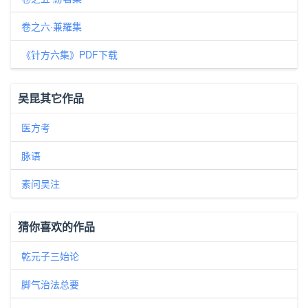
卷之六·兼羅集
《针方六集》PDF下载
吴昆其它作品
医方考
脉语
素问吴注
猜你喜欢的作品
乾元子三始论
脚气治法总要