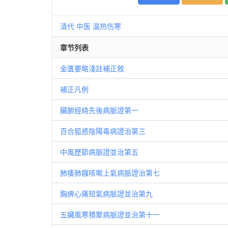
清代
中医
温热伤寒
章节列表
金匱要略淺註補正敘
補正凡例
臟腑經絡先後病脈證第一
百合狐惑陰陽毒病證治第三
中風歷節病脈證並治第五
肺痿肺癰咳嗽上氣病脈證治第七
胸痹心痛短氣病脈證並治第九
五臟風寒積聚病脈證並治第十一