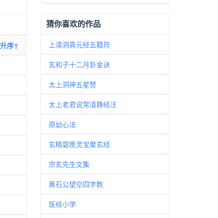
猜你喜欢的作品
上清洞真元经五籍符
升序↑
玄和子十二月卦金诀
太上洞神五星赞
太上老君说常清静经注
原幼心法
玄精碧匣灵宝聚玄经
宗玄先生文集
黄石公望空四字数
医经小学