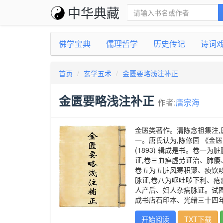
中华典藏
佛学宝典
儒理哲学
历史传记
诗词
首页
玄学五术
金匮要略浅注补正
金匮要略浅注补正
作者:
唐宗海
金匮类著作。清陈念祖集注,
一。唐氏认为,陈修园 《金
(1893) 辑成是书。卷
证,卷三血痹虚劳证治、肺痿
卷五为五脏风寒积聚、痰饮咳
脉证,卷八为呕吐哕下利、疮
人产后、妇人杂病脉证。试
成书店石印本、光绪三十四年(
开始阅读
TXT下载