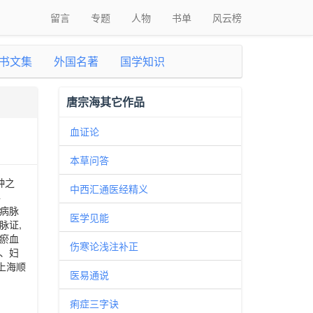
留言
专题
人物
书单
风云榜
书文集
外国名著
国学知识
唐宗海其它作品
血证论
本草问答
种之
中西汇通医经精义
年
节病脉
医学见能
脉证,
瘀血
伤寒论浅注补正
、妇
上海顺
医易通说
痢症三字诀