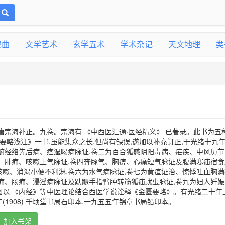
戏曲
文学艺术
玄学五术
学术杂记
天文地理
类
唐宗海补正。九卷。宗海有 《中西医汇通·医经精义》 已著录。此书为五
匮要略浅注》一书,虽能集众之长,但尚有缺误,遂加以补充订正,于光绪十九
一为脏腑经络先后病、痉湿暍病脉证,卷二为百合狐惑阴阳毒病、疟疾、中风历
、肺痈、咳嗽上气脉证,卷四奔豚气、胸痹、心痛短气脉证及腹满寒疝宿食
嗽、消渴小便不利淋,卷六为水气病脉证,卷七为黄疸证治、惊悸吐血胸满
痈、肠痈、浸淫病脉证及趺蹶手指臂肿转筋狐疝蚘虫脉证,卷九为妇人妊娠
图以 《内经》等中医理论结合西医学说诠释《金匮要略》。有光绪二十年
1908) 千顷堂书局石印本,一九五五年锦章书局铅印本。
加入书架