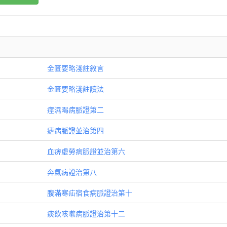
金匱要略淺註敘言
金匱要略淺註讀法
痙濕暍病脈證第二
瘧病脈證並治第四
血痹虛勞病脈證並治第六
奔氣病證治第八
腹滿寒疝宿食病脈證治第十
痰飲咳嗽病脈證治第十二