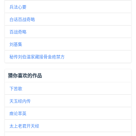
兵法心要
白话百战奇略
百战奇略
刘基集
秘传刘伯温家藏接骨金疮禁方
猜你喜欢的作品
下苦歌
天玉经内传
癍论萃英
太上老君开天经