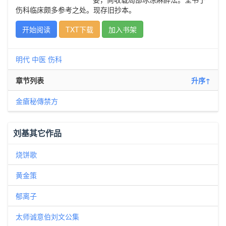
伤科临床颇多参考之处。现存旧抄本。
开始阅读
TXT下载
加入书架
明代
中医
伤科
章节列表
升序↑
金瘡秘傳禁方
刘基其它作品
烧饼歌
黄金策
郁离子
太师诚意伯刘文公集