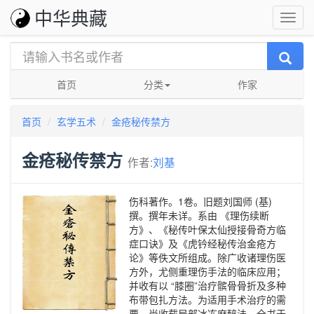
中华典藏
首页
分类
作家
首页
玄学五术
金疮秘传禁方
金疮秘传禁方
作者:
刘基
伤科著作。1卷。旧题刘国师 (基)
撰。撰年未详。系由 《理伤续断
方》、《秘传叶保太仙授接骨奇方临
症口诀》及《虎钤经秘传治金疮方
论》等佚文所组成。除广收诸理伤医
方外，尤侧重理伤手法的临床应用；
并收有以 “膝圈”治疗髌骨骨折及多种
布带包扎方法。为适用手术治疗的需
要，尚收载局部冰冻麻醉法。全书于