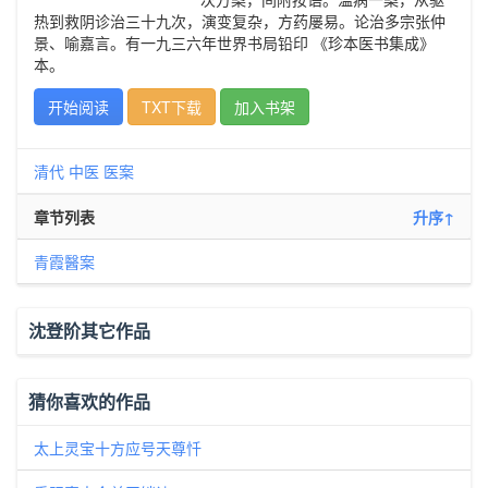
热到救阴诊治三十九次，演变复杂，方药屡易。论治多宗张仲
景、喻嘉言。有一九三六年世界书局铅印 《珍本医书集成》
本。
开始阅读
TXT下载
加入书架
清代
中医
医案
章节列表
升序↑
青霞醫案
沈登阶其它作品
猜你喜欢的作品
太上灵宝十方应号天尊忏