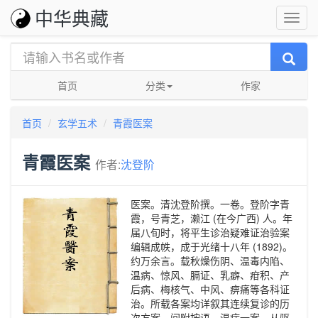
中华典藏
首页
分类
作家
首页
玄学五术
青霞医案
青霞医案
作者:
沈登阶
医案。清沈登阶撰。一卷。登阶字青
霞，号青芝，濑江 (在今广西) 人。年
届八旬时，将平生诊治疑难证治验案
编辑成帙，成于光绪十八年 (1892)。
约万余言。载秋燥伤阴、温毒内陷、
温病、惊风、膈证、乳癖、疳积、产
后病、梅核气、中风、痹痛等各科证
治。所载各案均详叙其连续复诊的历
次方案，间附按语。温病一案，从驱