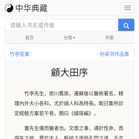
中华典藏
首页
分类
作家
竹亭医案
孙采邻作品集
顧大田序
竹亭先生，崇川舊族，遷蘇後以醫術著名，精
理內外大小各科，尤於婦人科為特長。暇日集所診
定經驗方案若干卷，顏曰《綴珠編》。
蓋先生儒而醫者也。文章之事，通於性命，而
得失之故，貫於天人。軒岐之道與孔門之道，千古