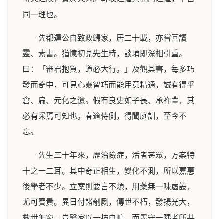
同一理也。
先都運公自致政歸家，居二十載，亦嘗喜讀
靈、素書。猶憶初見先生時，談頃即深相引重。
曰：「審君抱負，道必大行。」及觀其書，每多巧
發而奇中，可見心靈智巧而能用意精通，誠有得乎
倉、扁、元化之遺。假有良史如子長、承祚輩，其
必有采焉可知也。春適侍側，得聞庭訓，至今不
忘。
先生三十年來，歷治險症，活者甚眾，方案特
十之一二耳。其中奇正相生，變化不測，所以嘉惠
後學者不少。立案則要言不煩，用藥無一味虛設，
尤可寶貴。異日付諸剞劂，傳世不朽，發揚光大，
救世無窮。豈醫家以一技自鳴，而墨守一隅者所共