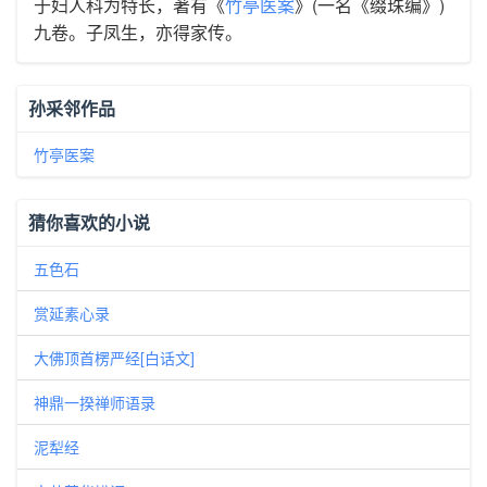
于妇人科为特长，著有《
竹亭医案
》(一名《缀珠编》)
九卷。子凤生，亦得家传。
孙采邻作品
竹亭医案
猜你喜欢的小说
五色石
赏延素心录
大佛顶首楞严经[白话文]
神鼎一揆禅师语录
泥犁经