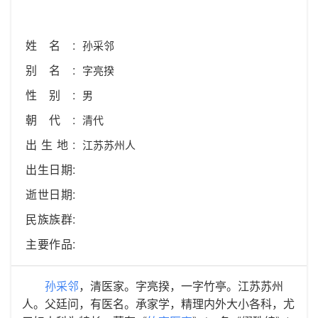
姓名:
孙采邻
别名:
字亮揆
性别:
男
朝代:
清代
出生地:
江苏苏州人
出生日期:
逝世日期:
民族族群:
主要作品:
孙采邻
，清医家。字亮揆，一字竹亭。江苏苏州
人。父廷问，有医名。承家学，精理内外大小各科，尤