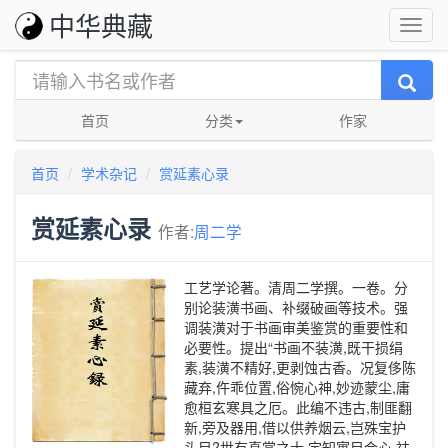
中华典藏
首页
分类
作家
首页
学术杂记
赏延素心录
赏延素心录
作者:
周二学
工艺学论著。清周二学撰。一卷。分
别论装潢书画、补缀破画等技术。强
调装潢对于书画审美鉴赏的重要性和
必要性。提出“书画不装潢,既干损绢
素,装潢不精好,更剥蚀古香。况复侈陈
藏弃,仵乖位置,俗惋心神,妙迹蒙尘,庸
愈桓玄寒具之厄。此编不违古,制匪翻
新,旁及器用,借以供养烟云,岂殊宝护
头目?世有真赏之士,定知寓目会心,祛