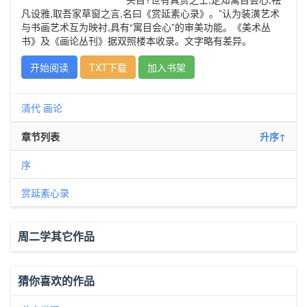
凡设雅,取吾家草窗之言,名曰《赏延素心录》。”认为装潢艺术
与书画艺术互为映衬,具有“寓目会心”的审美功能。《美术丛
书》及《画论丛刊》据双照楼本收录。文字略有差异。
开始阅读
TXT下载
加入书架
清代
画论
章节列表
升序↑
序
赏延素心录
周二学其它作品
猜你喜欢的作品