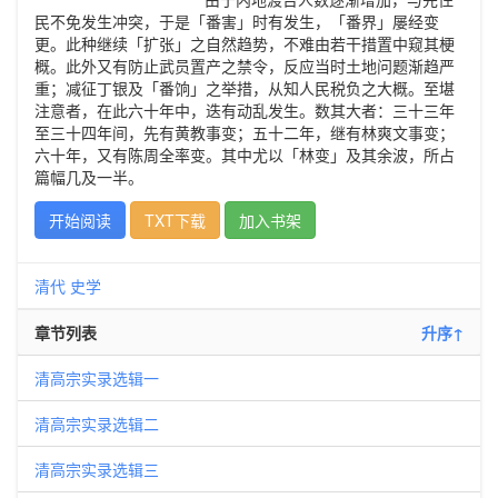
民不免发生冲突，于是「番害」时有发生，「番界」屡经变
更。此种继续「扩张」之自然趋势，不难由若干措置中窥其梗
概。此外又有防止武员置产之禁令，反应当时土地问题渐趋严
重；减征丁银及「番饷」之举措，从知人民税负之大概。至堪
注意者，在此六十年中，迭有动乱发生。数其大者：三十三年
至三十四年间，先有黄教事变；五十二年，继有林爽文事变；
六十年，又有陈周全率变。其中尤以「林变」及其余波，所占
篇幅几及一半。
开始阅读
TXT下载
加入书架
清代
史学
章节列表
升序↑
清高宗实录选辑一
清高宗实录选辑二
清高宗实录选辑三