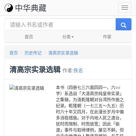
中华典藏
首页
分类
作家
首页
历史传记
清高宗实录选辑
清高宗实录选辑
作者:
佚名
本书（四册七三六面四四一、六○○
字）系选自「大清高宗纯皇帝实录」
之集辑，为清乾隆朝对台湾所作施之
纪录。乾隆朝（一七三五～九五）历
时六十年又四月，在此漫长岁月中偏
多消极措施。对于内地人民之渡台，
犹时而限制、时而放宽；因此「偷
渡」事件与取缔律例，屡见不鲜。但
由于内地渡台人数逐渐增加，与先住