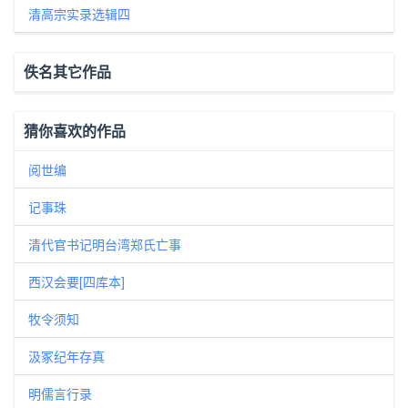
清高宗实录选辑四
佚名其它作品
猜你喜欢的作品
阅世编
记事珠
清代官书记明台湾郑氏亡事
西汉会要[四库本]
牧令须知
汲冢纪年存真
明儒言行录