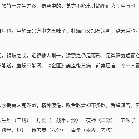
：讀竹亭先生方案，俱皆中的，弟亦不能出其範圍而喜功生事也
可用也。至於去余方中之五味子、牡蠣而又加石決明，恐未當也
活，視岐之狀，近視他人則一，遠觀之仍是兩形，足徵陽氣虛而
不能送，血燥不能潤。《金匱》論產後三病，前案已言，今一人
虛熱朝暮未克淨盡，精神疲倦，喉舌乾燥卻不多飲，舌絳無苔。
炒生地（三錢） 丹皮（一錢半，炒） 茯神（二錢） 五味子
一錢半，炒） 遠志炭（六分） 南棗（兩枚，去核）