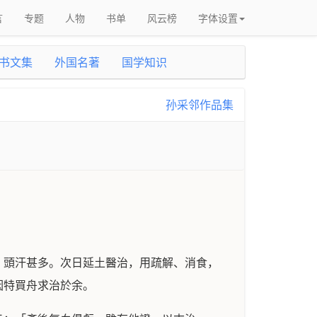
言
专题
人物
书单
风云榜
字体设置
书文集
外国名著
国学知识
孙采邻作品集
、頭汗甚多。次日延土醫治，用疏解、消食，
因特買舟求治於余。