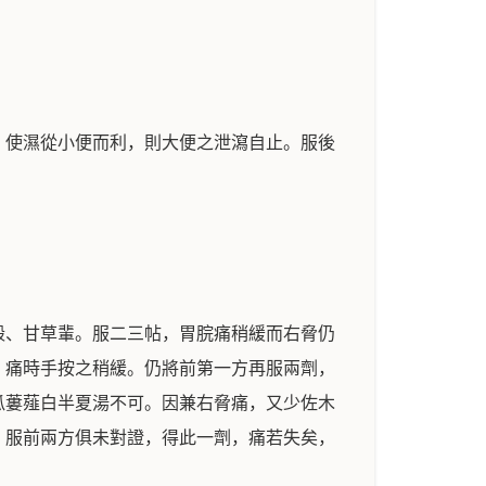
，使濕從小便而利，則大便之泄瀉自止。服後
殼、甘草輩。服二三帖，胃脘痛稍緩而右脅仍
，痛時手按之稍緩。仍將前第一方再服兩劑，
瓜蔞薤白半夏湯不可。因兼右脅痛，又少佐木
，服前兩方俱未對證，得此一劑，痛若失矣，