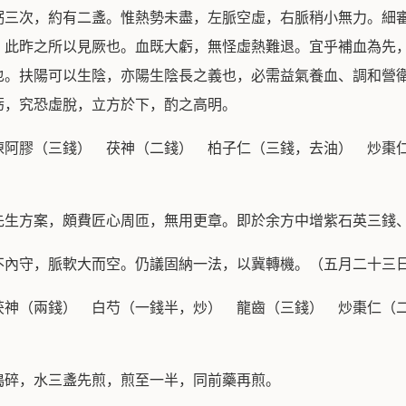
粥三次，約有二盞。惟熱勢未盡，左脈空虛，右脈稍小無力。細
，此昨之所以見厥也。血既大虧，無怪虛熱難退。宜乎補血為先
也。扶陽可以生陰，亦陽生陰長之義也，必需益氣養血、調和營
虧，究恐虛脫，立方於下，酌之高明。
陳阿膠（三錢） 茯神（二錢） 柏子仁（三錢，去油） 炒棗
先生方案，頗費匠心周匝，無用更章。即於余方中增紫石英三錢
不內守，脈軟大而空。仍議固納一法，以冀轉機。（五月二十三
茯神（兩錢） 白芍（一錢半，炒） 龍齒（三錢） 炒棗仁（
搗碎，水三盞先煎，煎至一半，同前藥再煎。