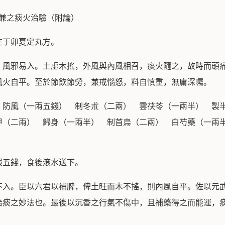
兼之痰火治驗（附論）
在丁卯夏定丸方。
，風邪易入。土虛木搖，外風與內風相召，痰火隨之，故時而頭
風火自平。至於節飲節勞，兼戒惱怒，料自慎重，無庸深囑。
 防風（一兩五錢） 制冬朮（二兩） 雲茯苓（一兩半） 製
甲（二兩） 歸身（一兩半） 制首烏（二兩） 白芍藥（一
服五錢，食後滾水送下。
不入。臣以六君以補脾，俾土旺而木不搖，則內風自平。佐以元
治痰之妙法也。最後以沉香之行氣不傷中，且補藥得之而能運，