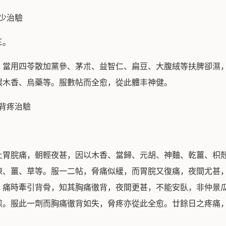
少治驗
三。
。當用四苓散加黨參、茅朮、益智仁、扁豆、大腹絨等扶脾卻濕
煨木香、烏藥等。服數帖而全愈，從此體丰神健。
背疼治驗
上胃脘痛，朝輕夜甚，因以木香、當歸、元胡、神麯、乾薑、枳
陳、薑、草等。服一二帖，脅痛似緩，而胃脘又復痛，夜間尤甚
。痛時牽引背骨，知其胸痛徹背，夜間更甚，不能安臥，非仲景
煎。服此一劑而胸痛徹背如失，脅疼亦從此全愈。廿餘日之疼痛