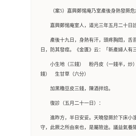
（案5）嘉興鄭惕庵乃室產後身熱發厥危
嘉興鄭惕庵室人，道光三年五月二十日
產後十九日，身熱有汗，頭疼胸悶，舌
日，防其發痙。《金匱》云：「新產婦人有
小生地（三錢） 粉丹皮（一錢半，炒
錢） 生甘草（六分）
加黑穭豆皮三錢，陳酒拌焙。
復診（五月二十一日）：
進昨方，半日安妥。天曉發厥於下床小
守，此厥之所由來也，是屬險途。議益氣養