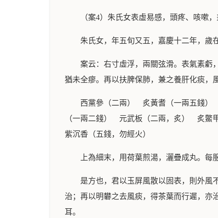
（案4）朱氏女表虛易感，頭疼、咳嗽，
朱氏女，年五旬又五，嘉慶十二年，歲
案云：右寸虛浮，兩關弦滑。表氣素虧
猶未全瘳。再以扶脾保肺，兼之養肝化痰，
西黨參（二兩） 炙黃耆（一兩五錢）
（一兩二錢） 元武板（二兩，炙） 炙鱉
紫沉香（五錢，勿經火）
上為細末，用荷葉煎湯，灑疊成丸。每
是方也，君以玉屏風散以固表，則外風
治；再以明礬之去風痰，得茶葉而行遲，亦
耳。