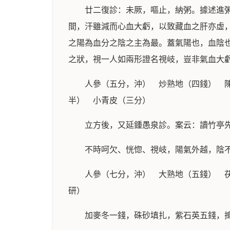
廿二復診：未厥，嘔止，納粥。據述進
間，汗雖減而心血大虧，以致藏血之肝亦虛
之陽為血分之陰之主為最。蓋氣陽也，血陰
之狀，視一人如兩形證名視岐，豈非氣血大
人參（五分，沖） 炒熟地（四錢） 
半） 小青皮（三分）
立方後，又延鍾愚泉診。案云：讀竹亭
不時呵欠、恍惚、視岐，陽氣外越，陰
人參（七分，沖） 大熟地（五錢） 
研）
加麥冬一錢，硃砂填扎，紫石英五錢，