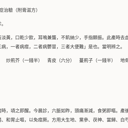
症治驗（附膏滋方）
診。
苔淡黃，口乾少飲，耳鳴兼聾，不飢納少，手指顫振。此產時去
三病，一者病痙，二者病鬱冒，三者大便難」是也。當明辨之。
） 炒荊芥（一錢半） 青皮（六分） 蔓荊子（一錢半） 地
溲時，頃之即醒。今晨診，六脈如昨，頭痛漸減，食粥即嘔。產
陽、和胃止嘔，以免痙厥。方用大生地、黨參、茯神、當歸、白