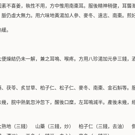
因素不喜姜，執性不用，方中惟用南棗耳。服後精神稍健，耳聾
，脈仍虛大無力。用六味地黃湯加人參、麥冬、遠志、南棗。煎
熱緩。
大便燥結仍未一解，兼之耳鳴、喉疼。方用八珍湯加元參三錢，
藥、茯苓、炙甘草、柏子仁、松子仁、麥冬、南棗、金石斛等。
未幾，脘中熱氣忽沖忽下，醒後口糜，左耳鳴減半。產後未幾，
大熟地（三錢） 山藥（三錢，炒） 柏子仁（三錢，去油） 