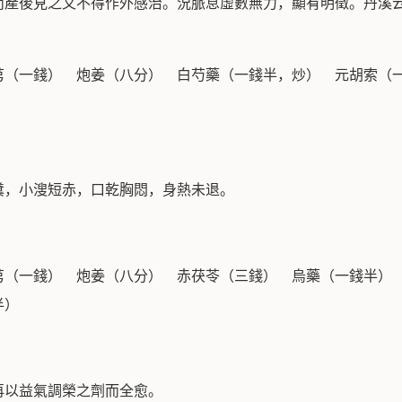
而產後見之又不得作外感治。況脈息虛數無力，顯有明徵。丹溪
芎（一錢） 炮姜（八分） 白芍藥（一錢半，炒） 元胡索（
糞，小溲短赤，口乾胸悶，身熱未退。
芎（一錢） 炮姜（八分） 赤茯苓（三錢） 烏藥（一錢半）
半）
再以益氣調榮之劑而全愈。