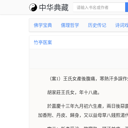
中华典藏
佛学宝典
儒理哲学
历史传记
诗词
竹亭医案
（案1）王氏女產後腹痛，寒熱汗多誤作
胡家莊王氏女，年十八歲。
於嘉慶十三年九月初六生產，兩日後惡
加香附、丹皮、歸身，又以益母草八錢煎湯