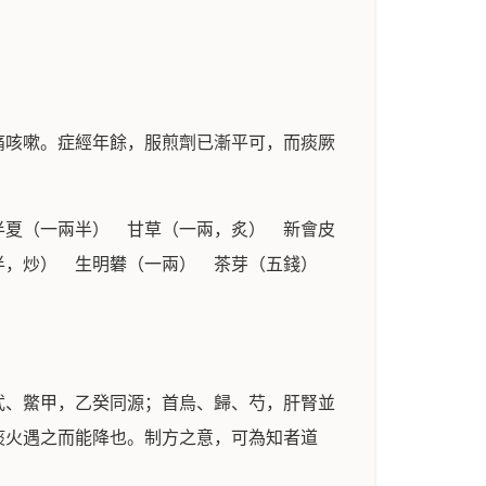
痛咳嗽。症經年餘，服煎劑已漸平可，而痰厥
半夏（一兩半） 甘草（一兩，炙） 新會皮
兩半，炒） 生明礬（一兩） 茶芽（五錢）
武、鱉甲，乙癸同源；首烏、歸、芍，肝腎並
痰火遇之而能降也。制方之意，可為知者道