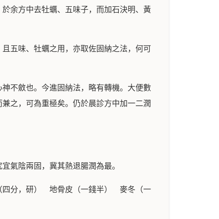
。於余方中去牡蠣、五味子，而加石決明、黃
。且五味、牡蠣之用，亦取佐固納之法，何可
心神不斂也。今進固納法，略有轉機。大便數
而兼之，可為重極矣。仍於晨診方中加一二潤
究宜氣陰兩固，冀其熱退腸潤為最。
（四分，研） 地骨皮（一錢半） 麥冬（一