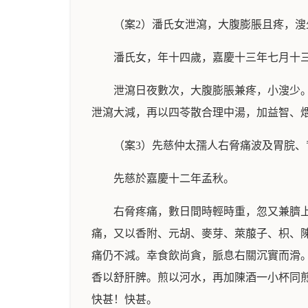
（案2）潘氏女泄瀉，大腹膨脹且疼，溲
潘氏女，年十四歲，嘉慶十三年七月十
泄瀉日夜數次，大腹膨脹兼疼，小溲少
泄瀉大減，再以四苓散合理中湯，加益智、
（案3）先慈仲太孺人右脅痛波及胃脘、
先慈於嘉慶十二年孟秋。
右脅疼痛，數日間時輕時重，忽又兼臍
痛，又以香附、元胡、麥芽、萊菔子、枳、
痛仍不減。幸食飲尚貪，脈息右關沉實而滑
香以舒肝脾。煎以河水，再加陳酒一小杯同
快甚！快甚。