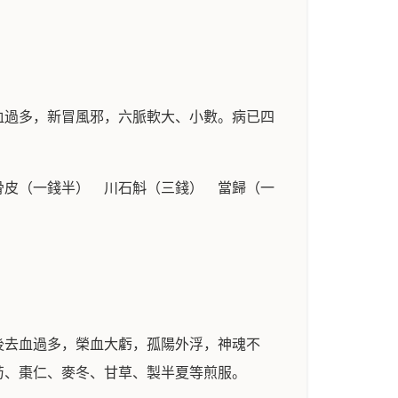
血過多，新冒風邪，六脈軟大、小數。病已四
骨皮（一錢半） 川石斛（三錢） 當歸（一
後去血過多，榮血大虧，孤陽外浮，神魂不
芍、棗仁、麥冬、甘草、製半夏等煎服。