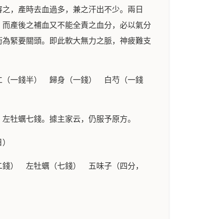
審之，產時去血過多，兼之汗出不少。兩日
，而產後之補血又不能全責之血分，必以氣分
衛為緊要關頭。即此軟大無力之脈，神疲難支
仁（一錢半） 歸身（一錢） 白芍（一錢
、左牡蠣七錢。據主家云，仍服予原方。
日）
二錢） 左牡蠣（七錢） 五味子（四分，