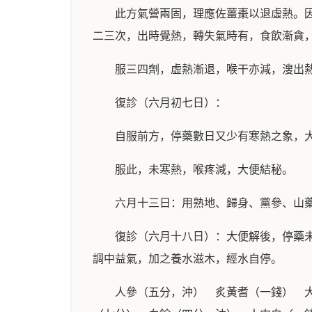
此方氣營兩固，理應佐薑棗以退虛熱。
二三次，出時覺熱，轉失氣時有，食飲漸貪
服三四劑，虛熱漸退，喉干亦減，溲出
復診（六月初七日）：
自服前方，停藥數日又少有寒熱之象，
服此，未寒熱，喉疼減，大便結秘。
六月十三日：用熟地、歸身、黨參、山
復診（六月十八日）：大便解後，停藥
調中益氣，加之養水滋木，經水自停。
人參（五分，沖） 炙黃耆（一錢） 