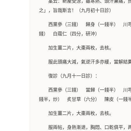
案云：新產受涼，雖寒熱、頭汗兼痛，
之」，旨哉斯言！（九月初十日診）
西黨參（三錢） 歸身（一錢半） 川
錢） 白蔻仁（四分，研沖）
加生薑二片，大棗兩枚，去核。
服此頭痛大減，氣逆汗多亦緩，當解結
復診（九月十一日診）：
西黨參（三錢） 當歸（一錢半） 川
錢半，炒） 炙甘草（六分） 陳皮（一錢
加生薑二片，大棗兩枚，去核。
服兩帖，身熱漸退，胸悶、口乾俱平，