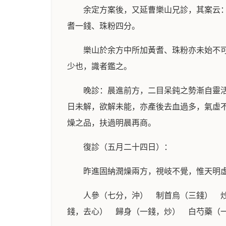
余定方案後，又延曹樂山兄診，其案云
耆一錢、珠粉四分。
樂山於余方中所加黃耆、珠粉亦未始不
少也，識者鑑之。
晚診：晨進前方，二目呆鈍之勢漸自靈
日未解，欲解未能，亦產後去血過多，氣虛
燥之品，扶過明晨再商。
復診（五月二十四日）：
昨進固納潤燥兩方，視岐不覺，惟天明
人參（七分，沖） 制首烏（三錢） 
錢，去心） 歸身（一錢，炒） 白芍藥（