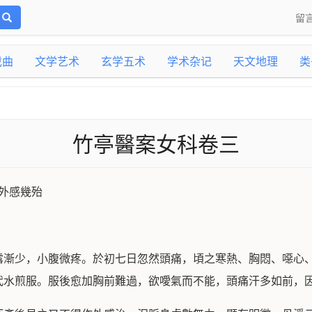
留
戏曲
文学艺术
玄学五术
学术杂记
天文地理
类
竹亭醫案女科卷三
外感幾殆
露漸少，小腹微疼。於初七日忽然頭痛，頃之寒熱、胸悶、噁心
代水煎服。服後愈加胸前難過，欲噯氣而不能，頭痛汗多如前，