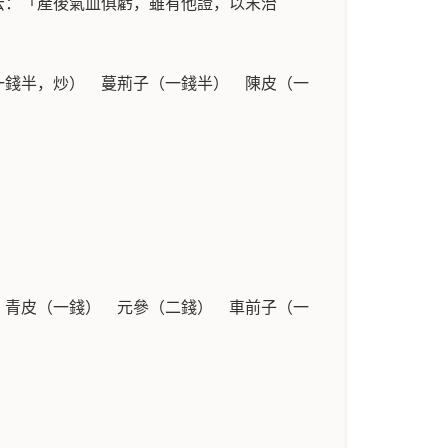
云：「產後氣血俱虧，雖有他證，以末治
一錢半，炒） 蔓荊子（一錢半） 陳皮（一
 青皮（一錢） 元參（二錢） 車前子（一