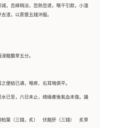
漸減，舌絳稍淡，忽熱忽退，喉干引飲，小溲
好去渣，以蔗漿五錢沖服。
酒浸龍膽草五分。
服之便結已通，喉疼、右耳鳴俱平。
經水已至，六日未止，總緣產後氣血未復。議
側柏葉（三錢，炙） 伏龍肝（三錢） 炙草