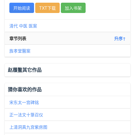
开始阅读
TXT下载
加入书架
清代
中医
医案
章节列表
升序↑
旌孝堂醫案
赵履鳌其它作品
猜你喜欢的作品
宋东太一宫碑铭
正一法文十箓召仪
上清洞真九宫紫房图