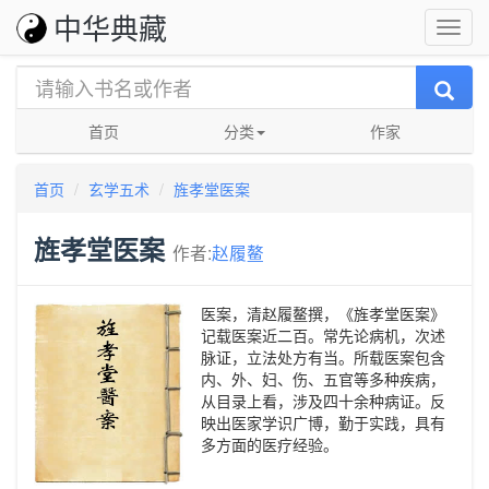
中华典藏
首页
分类
作家
首页
玄学五术
旌孝堂医案
旌孝堂医案
作者:
赵履鳌
医案，清赵履鳌撰，《旌孝堂医案》
记载医案近二百。常先论病机，次述
脉证，立法处方有当。所载医案包含
内、外、妇、伤、五官等多种疾病，
从目录上看，涉及四十余种病证。反
映出医家学识广博，勤于实践，具有
多方面的医疗经验。