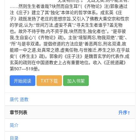
……然则生生者谁哉?块然而自生耳!”(《齐物论》注)郭象通过
注《庄子》建立了其“独化”本体论的哲学体系。成玄英《庄
子》疏既发扬了老庄的思想宗旨,又引入了佛教大乘空宗和性宗
的学说,认为:“世间万法,虚妄不真”;“寻夫生生者谁乎?盖无物
也。故外不待乎物,内不资乎我,块然而生,独化者也”。“是非彼
我,生自妄心”(《齐物论》疏)。主张“境智两忘,物我双绝”,“能”、
“所”与是非双遣。提倡修道的方法应是“善恶两忘,刑名双遣,故
能顺一中之道,处真常之德,虚夷任物,与世推迁,养生之妙,在乎兹
矣”(《养生主》疏)。郭象的《庄子注》是魏晋玄学的代表作,成
玄英的疏则在中国道教史上占有重要地位。收入《正统道藏》
第507—519册。
开始阅读
TXT下载
加入书架
唐代
道教
章节列表
升序↑
简介
目录