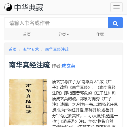
中华典藏
首页
分类
作家
首页
玄学五术
南华真经注疏
南华真经注疏
作者:
成玄英
唐玄宗尊庄子为“南华真人”,故《庄
子》改称《南华真经》。《南华真经
注疏》即指西晋郭象的《庄子注》和
唐成玄英的疏。郭象将向秀《庄子
注》述而广之,别为一书,以阐扬老庄思
想,认为:“物任其性,事称其能,各当其
分”;“苟足於其性,……小大虽殊,逍遥一
也”(《逍遥游》注)。主张“物皆自然,
无使物然也”。“无既无矣,则不能生有,