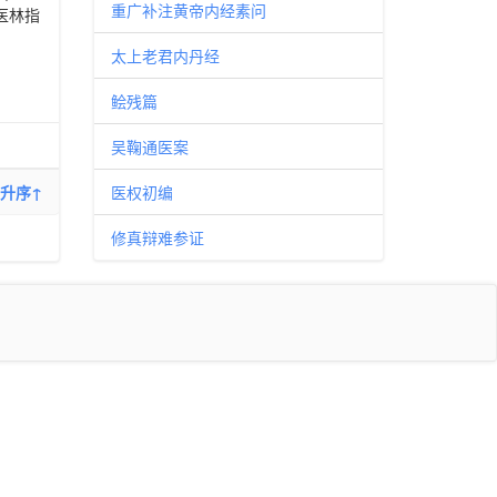
重广补注黄帝内经素问
医林指
太上老君内丹经
鲙残篇
吴鞠通医案
升序↑
医权初编
修真辩难参证