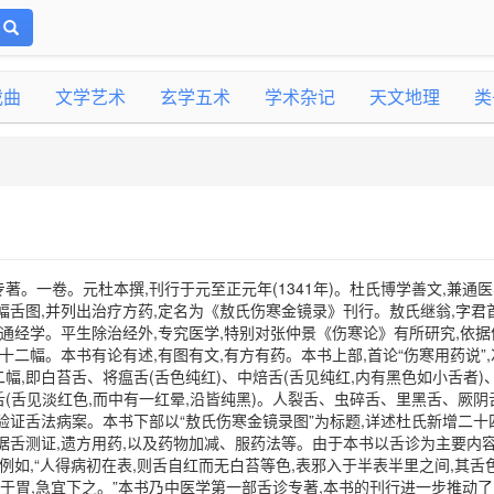
戏曲
文学艺术
玄学五术
学术杂记
天文地理
类
。一卷。元杜本撰,刊行于元至正元年(1341年)。杜氏博学善文,兼通医
幅舌图,并列出治疗方药,定名为《敖氏伤寒金镜录》刊行。敖氏继翁,字君首
深通经学。平生除治经外,专究医学,特别对张仲景《伤寒论》有所研究,依据
十二幅。本书有论有述,有图有文,有方有药。本书上部,首论“伤寒用药说”,
二幅,即白苔舌、将瘟舌(舌色纯红)、中焙舌(舌见纯红,内有黑色如小舌者)
(舌见淡红色,而中有一红晕,沿皆纯黑)。人裂舌、虫碎舌、里黑舌、厥阴
验证舌法病案。本书下部以“敖氏伤寒金镜录图”为标题,详述杜氏新增二十
据舌测证,遗方用药,以及药物加减、服药法等。由于本书以舌诊为主要内容
,例如,“人得病初在表,则舌自红而无白苔等色,表邪入于半表半里之间,其舌
已入于胃,急宜下之。”本书乃中医学第一部舌诊专著,本书的刊行进一步推动