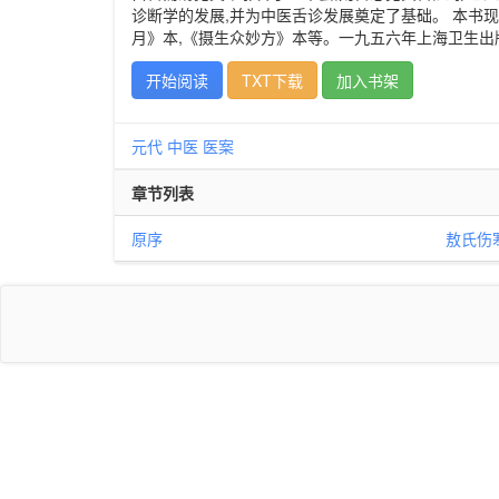
诊断学的发展,并为中医舌诊发展奠定了基础。 本书现
月》本,《摄生众妙方》本等。一九五六年上海卫生出
开始阅读
TXT下载
加入书架
元代
中医
医案
章节列表
原序
敖氏伤