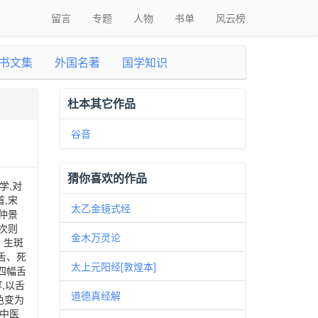
留言
专题
人物
书单
风云榜
书文集
外国名著
国学知识
杜本其它作品
谷音
猜你喜欢的作品
学,对
,宋
太乙金镜式经
仲景
次则
金木万灵论
、生斑
舌、死
太上元阳经[敦煌本]
四幅舌
,以舌
道德真经解
色变为
了中医