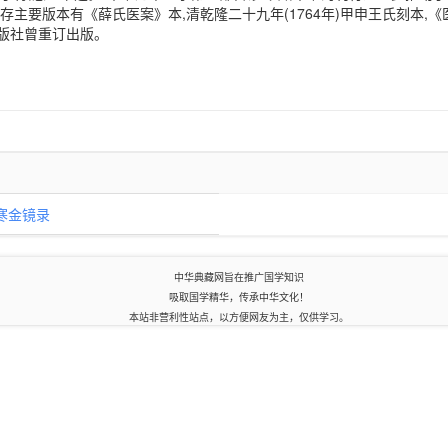
存主要版本有《薛氏医案》本,清乾隆二十九年(1764年)甲申王氏刻本,《
版社曾重订出版。
寒金镜录
中华典藏网旨在推广国学知识
吸取国学精华，传承中华文化！
本站非营利性站点，以方便网友为主，仅供学习。