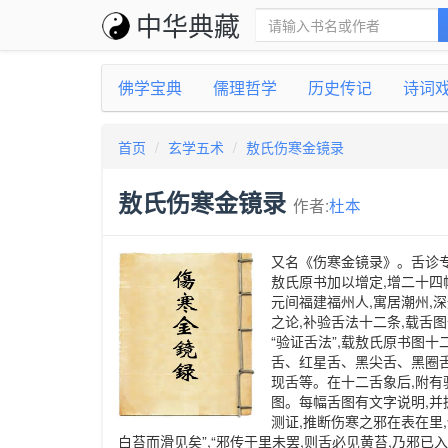
中华典藏
佛学宝典
儒理哲学
历史传记
诗词
首页
玄学五术
敖氏伤寒金镜录
敖氏伤寒金镜录
作者:
杜本
又名《伤寒金镜录》。舌诊专著
敖氏原书加以增定,增二十四
元间福建福州人,寓居潮州,
之论,补验舌法十二条,载舌图
“验证舌法”,载敖氏原书图十
舌、红星舌、黑尖舌、黑圈舌
现舌等。在十二舌象后,附有
图。每幅舌图有文字说明,并
测证,推断伤寒之邪在表在里
白苔而滑见矣”,“邪传于里未罢,则舌必见黄苔,乃邪