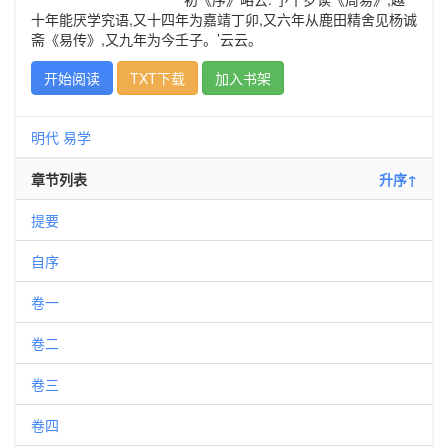
十年能厌学究语,又十四年为嘉靖丁卯,又六年从鹿田精舍见杨诚
斋《易传》,又九年为今壬子。’云云。
开始阅读
TXT下载
加入书架
明代
易学
章节列表
升序↑
提要
自序
卷一
卷二
卷三
卷四