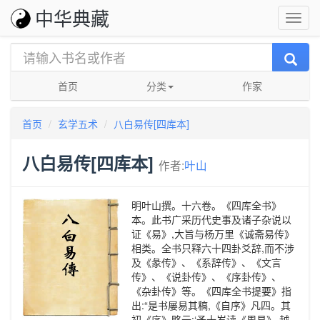
中华典藏
首页
分类
作家
首页
玄学五术
八白易传[四库本]
八白易传[四库本]
作者:
叶山
明叶山撰。十六卷。《四库全书》
本。此书广采历代史事及诸子杂说以
证《易》,大旨与杨万里《诚斋易传》
相类。全书只释六十四卦爻辞,而不涉
及《彖传》、《系辞传》、《文言
传》、《说卦传》、《序卦传》、
《杂卦传》等。《四库全书提要》指
出:“是书屡易其稿,《自序》凡四。其
初《序》略云:‘予十岁读《周易》,越