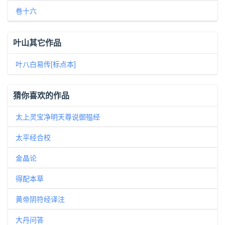
卷十六
叶山其它作品
叶八白易传[标点本]
猜你喜欢的作品
太上灵宝净明天尊说御殟经
太平经合校
金晶论
得配本草
黄帝阴符经译注
大丹问答