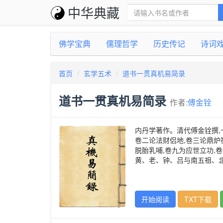
中华典藏
佛学宝典
儒理哲学
历史传记
诗词
首页
玄学五术
道书一贯真机易简录
道书一贯真机易简录
作者:
傅金铨
内丹学著作。清代傅金铨撰,
卷二论法财侣地,卷三论鼎炉
脱胎乳哺,卷九为应世立功,
黄、老、钟、吕与南五祖、北
开始阅读
TXT下载