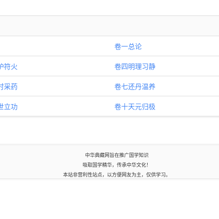
卷一总论
炉符火
卷四明理习静
时采药
卷七还丹温养
世立功
卷十天元归极
中华典藏网旨在推广国学知识
吸取国学精华，传承中华文化！
本站非营利性站点，以方便网友为主，仅供学习。