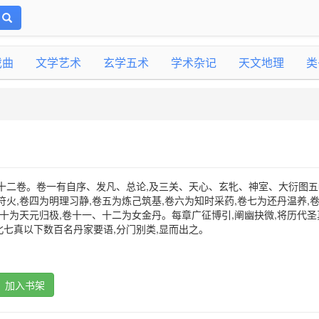
戏曲
文学艺术
玄学五术
学术杂记
天文地理
类
十二卷。卷一有自序、发凡、总论,及三关、天心、玄牝、神室、大衍图五
符火,卷四为明理习静,卷五为炼己筑基,卷六为知时采药,卷七为还丹温养,
卷十为天元归极,卷十一、十二为女金丹。每章广征博引,阐幽抉微,将历代圣
七真以下数百名丹家要语,分门别类,显而出之。
加入书架