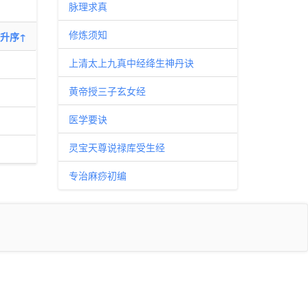
脉理求真
修炼须知
升序↑
上清太上九真中经绛生神丹诀
黄帝授三子玄女经
医学要诀
灵宝天尊说禄库受生经
专治麻痧初编