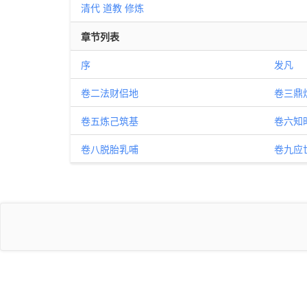
清代
道教
修炼
章节列表
序
发凡
卷二法财侣地
卷三鼎
卷五炼己筑基
卷六知
卷八脱胎乳哺
卷九应