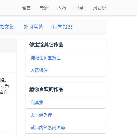
留言
专题
人物
书单
风云榜
书文集
外国名著
国学知识
傅金铨其它作品
纯阳祖师五篇注
入药镜注
幅。
卷八为
猜你喜欢的作品
真自
启真集
天玉经外传
黄帝内经素问语译