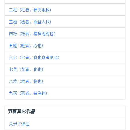
二柱（柱者，建天地也）
三极（极者，尊圣人也）
四符（符者，精神魂魄也）
五鑑（鑑者，心也）
六匕（匕者，食也食者形也）
七釜（釜者，化也）
八筹（筹者，物也）
九药（药者，杂治也）
尹喜其它作品
关尹子译注