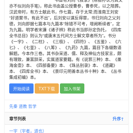
亦不似刘向手笔)，称此书由盖公授曹参，曹参死，以之陪葬。
汉武帝时，有方士献此书，作七篇，存于太常;而淮南王刘安
“好道聚书，有此不出”，后刘安以谋反得罪，书归刘向之父刘
德，刘向即据七篇本与九篇本“除错不可考，增阙断续者”，定
为九篇。明学者宋濂《诸子辨》称此书当即孙定伪托，《四库
全书总目》则认为“或唐末五代间方士解文章者所为”。书分
《一宇》、《二柱》、《三极》、《四符》、《五鉴》、《六
匕》、《七釜》、《八筹》、《九药》九篇，篇目下各缀数语
解题。今本作三卷。其书杂采道、儒、释及神仙方技家言，颇
有理致，兼富辞采，实属道家要籍。有《说郛三种》本、《墨
海金壶》本、《四部备要》本、《珠丛别录》本、《道藏》
本、《四库全书》本、《景印元明善本丛书十种》本、《丛书
集成初编》本。
开始阅读
TXT下载
加入书架
先秦
道教
哲学
章节列表
升序↑
一宇（宇者，道也）