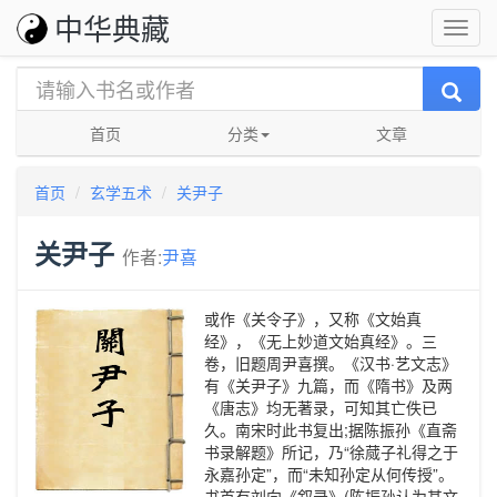
中华典藏
首页
分类
文章
首页
玄学五术
关尹子
关尹子
作者:
尹喜
或作《关令子》，又称《文始真
经》，《无上妙道文始真经》。三
卷，旧题周尹喜撰。《汉书·艺文志》
有《关尹子》九篇，而《隋书》及两
《唐志》均无著录，可知其亡佚已
久。南宋时此书复出;据陈振孙《直斋
书录解题》所记，乃“徐蒇子礼得之于
永嘉孙定”，而“未知孙定从何传授”。
书首有刘向《叙录》(陈振孙认为其文