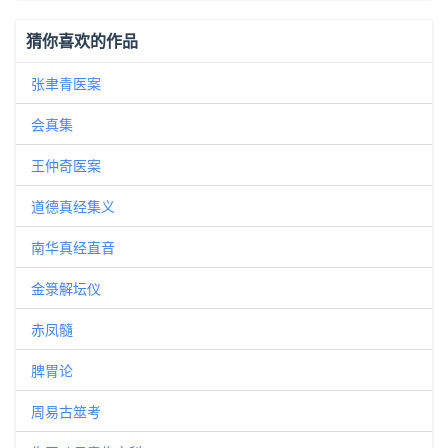
猜你喜欢的作品
张聿青医案
会真集
王仲奇医案
道德真经集义
南华真经直音
金箓解坛仪
赤凤髓
脾胃论
周易古筮考