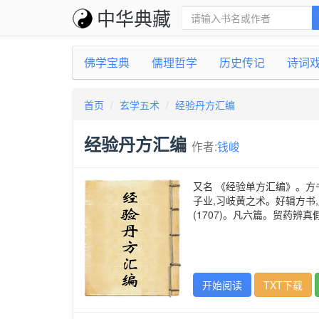
中华典藏
佛学宝典
儒理哲学
历史传记
诗词
首页
玄学五术
经验丹方汇编
经验丹方汇编
作者:
钱峻
又名 《经验单方汇编》。方
子业,习岐黄之术。好辑方书
(1707)。凡六篇。贸药
开始阅读
TXT下载