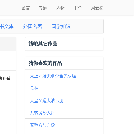
留言
专题
人物
书单
风云榜
书文集
外国名著
国学知识
钱峻其它作品
猜你喜欢的作品
太上元始天尊说金光明经
病弃举
易林
天皇至道太清玉册
九转灵砂大丹
家塾方与方极