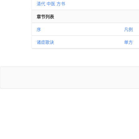
清代
中医
方书
章节列表
序
凡例
诸症歌诀
单方