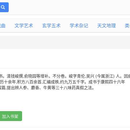
戏曲
文学艺术
玄学五术
学术杂记
天文地理
类
书。清钱峻撰,俞晓园等增补。不分卷。峻字青伦,吴兴 (今属浙江) 人。因
,历十余年,积方八百余首,汇编成帙,约九万五千字。成书于康熙四十六年
辨真假篇,提出辨人参、麝香、牛黄等三十八味药真假之法。
加入书架