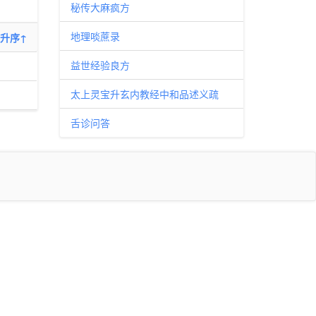
秘传大麻疯方
地理啖蔗录
升序↑
益世经验良方
太上灵宝升玄内教经中和品述义疏
舌诊问答