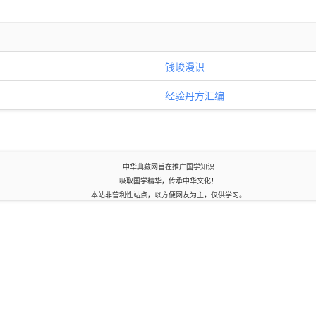
钱峻漫识
经验丹方汇编
中华典藏网旨在推广国学知识
吸取国学精华，传承中华文化！
本站非营利性站点，以方便网友为主，仅供学习。