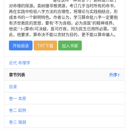
对命理的探源。袁树珊寻根溯源，考订几乎当时所有的命书，
再在实践中检验八字方法的合理性，将理论与实践相结合，形
成本书的一个鲜明特色。作者认为，学习算命批八字一定要抱
有济世救民的思想，要有“不为良相，必为良医”的精神境界。
他说:“卜(算命)可决疑，医可疗疾，同为民生日用所必需。”因
此，他要求，算命决不能以贪财为目的，更不能以算命骗人。
开始阅读
TXT下载
加入书架
近代
命理学
章节列表
升序↑
目录
卷一 本原
卷二 起例
卷三 强弱