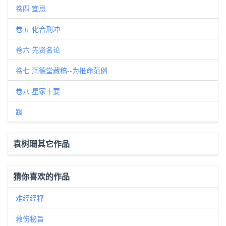
卷四 宜忌
卷五 化合刑冲
卷六 先贤名论
卷七 润德堂藏稿--为推命范例
卷八 星家十要
跋
袁树珊其它作品
猜你喜欢的作品
难经经释
救伤秘旨