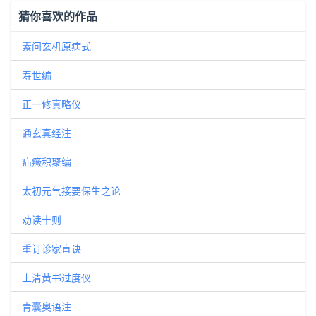
猜你喜欢的作品
素问玄机原病式
寿世编
正一修真略仪
通玄真经注
疝癥积聚编
太初元气接要保生之论
劝读十则
重订诊家直诀
上清黄书过度仪
青囊奥语注