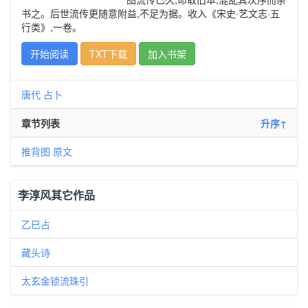
书之。后世流传更随意附益,不足为据。收入《宋史·艺文志·五
行类》,一卷。
开始阅读
TXT下载
加入书架
唐代
占卜
章节列表
升序↑
推背图 原文
李淳风其它作品
乙巳占
藏头诗
太玄金锁流珠引