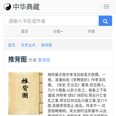
中华典藏
首页
分类
作家
首页
玄学五术
推背图
推背图
作者:
李淳风
相传唐贞观中李淳风和袁天罡撰。一
卷。清潘永因《宋稗类钞》作李淳风
撰。《宋史·艺文志》著录,但无撰人。
凡六十图象,以卦分系之。每象之下有
谶语,并附有“颂曰”诗四句,预言兴亡变
乱之事,预言后世治乱兴废之事,至六十
图,袁推李背而止,故名。传本不一,词
意隐晦难明。宋太祖时诏禁谶书,以此
图流传已久,命取旧本,混乱其次序而杂