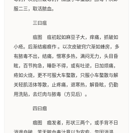
服二三，取活脓血。
三曰疽
疽图 疽初起如麻豆子大，痒痛，抓破如
小疮。后渐结瘢痕作 。以次皮破窍穴渐如蜂房，多
有脓毒不出，结痛，憎寒多热，满闷无力，头目昏
眩，百节拘急，睡卧不得，或有吐逆，日加烦痛，
疮如火烧，更不可服大车螯散，只服小车螯散与解
关轻肌活体等散，止疼痛，退寒热，解昏眩，仍勤
用洗贴，去烂肉与脓毒（方见后）。
四曰痼
痼图 痼发者，形状三两个，或手背不日
消退自破，苦无脓血毒汁意以为安愈。忽因消渴，