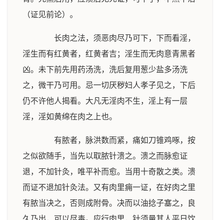
（证见前论）。
长肉之法，须恶肉尽乃可下，下而看淫，
淫生而有红黄者，红黄者吉；淫生而无肉意青黑者
凶。未下前先用药汤洗，洗后复用葱少盐多汤洗
之，微干乃可用。忌一切厌秽妇人孝子见之，下后
仍不许他人揭看。大凡无淫肉不生，淫上有一层
淫，淫如黄绵在肉之上也。
有脓者，脉洪数而紧，痛如刀锥鸡啄，按
之似欲随手，当先以取脓针溃之。溃之而脉愈证
退，不加针灸，唯平补而愈。当用十奇散之类。溃
而证不退加针灸法。又有肉里痈一证，在好肉之里
有脓当决之，否则成附骨。决而以油捻子塞之，良
久乃出，可以尽毒。应行肉里，针须量其人平日饮