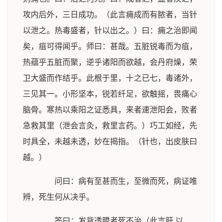
攻内后外，三日成功。（此言痈成而有脓者，当针
以泄之。热毒盛者，针以出之。）曰：痈之治即闻
矣，疽可得闻乎。师曰：甚哉。五脏锐毒而为疽，
热蕴乎五脏而聚，逆乎诸阳而欲越，会丹府燥，荣
卫大盛而作结乎。此根于里，十之已七，毒诸外，
三见其一。小形坚本，锐若纤足，欲触摇，畏痛心
脑骨。寒热以乘阳之证悉具，来者速泄阳会，败者
急救其里（泄会言灸，救里言药。）巧工如经，先
时具全，未越未透，妙在揭指。（针也，出皮肤曰
越。）
问曰：病有至甚而生，至微而死，病证唯
辨，死生何从决乎。
答曰：发背透膜者死不治（此言肝 以