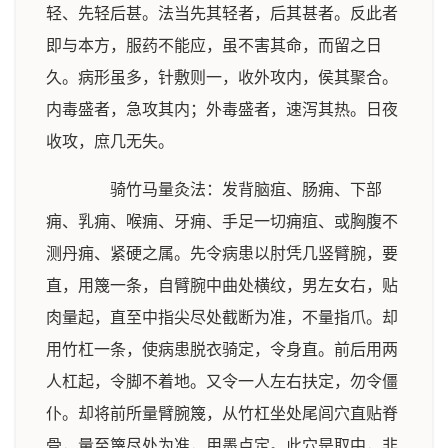
轻、先轻后甚。法当先其轻者，后其甚者。反此者
即与本方，服药不能应，虽不害其命，而留之日
久。病形虽多，针敷则一，收外攻内，侯其聚合。
内毒盛者，急攻其内；外毒盛者，速泻其热。日夜
收攻，庶几无失。
骑竹马量灸法：发背脑疽、肠痈、下部
痈、乳痈、喉痈、牙痈、手足一切痈疽、或胸腹不
测丹痈、紧硬之属。先令病患以肘凭几竖臂腕，要
直，用篾一条，自臂腕中曲处横纹，男左女右，贴
肉量起，直至中指尖尽处截断为准，不量指爪。却
用竹杠一条，使病患脱衣骑定，令身直。前后用两
人杠起，令脚不着地。又令一人左右扶定，勿令僵
仆。却将前所量臂腕篾，从竹杠坐处尾闾穴直贴脊
骨，量至篾尽处为准，用墨点定。此穴是取中，非