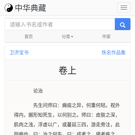
中华典藏
首页
分类
作家
卫济宝书
佚名作品集
卷上
论治
先生问师曰：痈疽之异，何重何轻。视外
得内，据形知死生，以何别之。师曰：皮肤之深，
肌肉之浅，浮虚以广，或蔓延三四，游走旁注，此
则痈也。曰：治之何先。曰：成者之，盛者疾之，