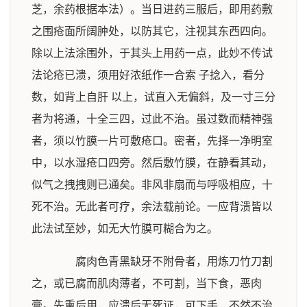
芝，余药根据本法）。当日进药三服后，即用药敷
之围疮面所阔肿处，以防其它，注视其东西四向。
除以上法涂围外，于其头上用药一点，此妙不传试
法论疮已溃，须用好浓纸作一合索 子捻入，看分
数，如背上自肝 以上，试直入无偏斜，及一寸三分
者为将通，十全三四，过此不治。虽过数而精神强
者，须以竹膜一片可敷疮口。密者，先择一净明室
中，以水湿疮口四旁。然后敷竹膜，在静看其动，
似气之拽拽则已通矣。非风非扇而与呼吸相应，十
死不治。无此者可疗，余法载前论。一应背溃皆以
此法试至妙，如无大竹膜可糊合为之。
腐肉色青黑缺牙不附骨者，用炼刀竹刀割
之，或已腐而肌肉薄者，不可割，当下食，恶肉
膏。先熏后用，应溃后无死证，可下手，不然不治