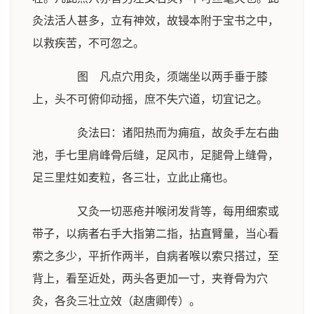
灸法活人甚多，立有神效，故锓本附于宝书之中，
以救疾苦，不可忽之。
图 凡点穴用灸，须端坐以两手垂于膝
上，头不可俯仰动摇，庶不失穴道，切宜记之。
灸法曰：诸阳热而为痈疽，故灸手左右曲
池，手七里肩峰骨后缝，足风市，足腿骨上缝骨，
足三里炷如麦粒，各三壮，立此止痛也。
又灸一切恶疮并喉闭发背等，每用细索或
带子，以病者右手大指第二指，拈直臂量，当心看
索之多少，平折作两半，自病者喉以索只搭过，至
背上，看至近处，两头各更加一寸，夹脊骨为穴
灸，各灸三壮立效（赵唐卿传）。