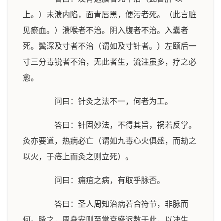
上。）未溃内陷，面青唇黑，便污者死。（此言脏
见瘀血。）溃喉者不治。阴入腹者不治。入囊者
死。鬓深及寸者不治（谓如及寸针者。）左颐后一
寸三分毒锐者不治，无此者生，流注虽多，疗之必
愈。
问曰：针灸之法不一，何者为工。
答曰：针固妙法，不得其旨，祸若反掌。
灸亦要道，热病必亡（谓如九毒心火俱盛，而劫之
以火，于疮上而灸之则立死）。
问曰：痈疽之病，有取乎脉否。
答曰：圣人周知治病若合符节，非脉而
何。脉之，周身安则至常衰盛迟数于此，以决生