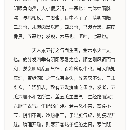
明眼角向鼻，大小便反滑，一恶也；气绵绵而脉
濡，与病相反，二恶也；目中不了了，精明内陷，
三恶也；未溃肉黑以陷，四恶也；已溃青黑，腐筋
骨黑，五恶也；发痰，六恶也；呕吐，七恶也。
夫人禀五行之气而生者，金木水火土是
也。故分发四季有阴阳寒暑之位，顺之则风调而气
和，逆之则风乱而气悖，百病所以生也。虽人能知
其理，奈缘四时之气或有乘失，故表窍不匀，三焦
壅塞，血涩肌表，致有五发痈疽之患也。发者，五
脏六腑不和之所生。盖五脏主里气，生经络而沉；
六腑主表气，生经络而浮。若喜怒不常，饮食不
节，阴阳不调，冷热相干，于是脏气虚，则腠理开
疏。腠理开疏，则寒邪客热于经络之间。寒气既