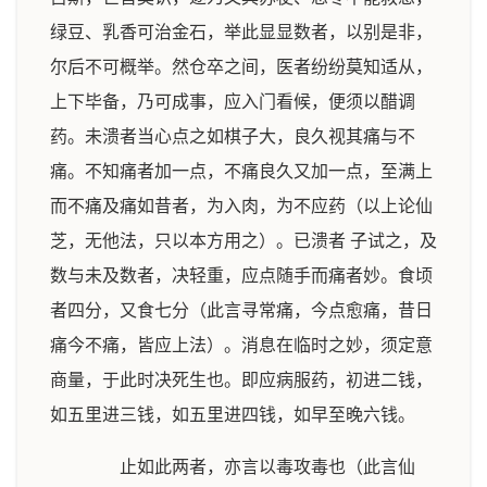
绿豆、乳香可治金石，举此显显数者，以别是非，
尔后不可概举。然仓卒之间，医者纷纷莫知适从，
上下毕备，乃可成事，应入门看候，便须以醋调
药。未溃者当心点之如棋子大，良久视其痛与不
痛。不知痛者加一点，不痛良久又加一点，至满上
而不痛及痛如昔者，为入肉，为不应药（以上论仙
芝，无他法，只以本方用之）。已溃者 子试之，及
数与未及数者，决轻重，应点随手而痛者妙。食顷
者四分，又食七分（此言寻常痛，今点愈痛，昔日
痛今不痛，皆应上法）。消息在临时之妙，须定意
商量，于此时决死生也。即应病服药，初进二钱，
如五里进三钱，如五里进四钱，如早至晚六钱。
止如此两者，亦言以毒攻毒也（此言仙