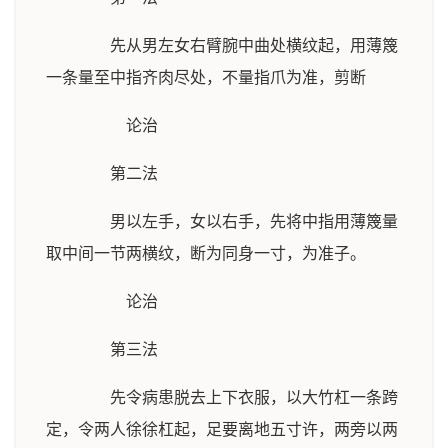
先从男左女右臂腕中曲处横纹起，用薄篾
一条量至中指齐肉尽处，不量指爪为准，剪断
论治
第二法
男以左手，女以右手，先将中指用薄篾量
取中间一节两横纹，断为同身一寸，为准子。
论治
第三法
先令病患脱去上下衣服，以大竹杠一条跨
定，令两人徐徐杠起，足要离地五寸许，两旁以两