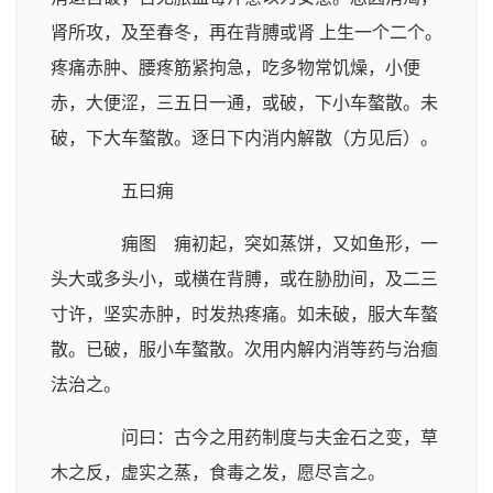
肾所攻，及至春冬，再在背膊或肾 上生一个二个。
疼痛赤肿、腰疼筋紧拘急，吃多物常饥燥，小便
赤，大便涩，三五日一通，或破，下小车螯散。未
破，下大车螯散。逐日下内消内解散（方见后）。
五曰痈
痈图 痈初起，突如蒸饼，又如鱼形，一
头大或多头小，或横在背膊，或在胁肋间，及二三
寸许，坚实赤肿，时发热疼痛。如未破，服大车螯
散。已破，服小车螯散。次用内解内消等药与治痼
法治之。
问曰：古今之用药制度与夫金石之变，草
木之反，虚实之蒸，食毒之发，愿尽言之。