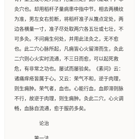
灸穴也。却用稻杆子量病患中指中节，相去两横纹
为准，男左女右剪断，将稻杆准子从篾点定处，两
边各横量一寸，准子尽处取两穴各五壮或七壮，不
可多灸。不问痈生何处，并用此法灸之，无不愈
也。此二穴心脉所起，凡痈皆心火留滞而生，灸此
二穴则心火实时流通，不三日而愈，可以起死救
危，有非常之功也。屡试而屡验矣。《素问》云：
诸痛痒疮皆属于心。又云：荣气不和，逆于肉理，
则生痈肿。荣气者，血也。心能行血，血即滞则脉
不行，故逆于肉理，则生痈肿。灸此二穴，心火调
畅，血脉自流通，愈于服药多矣。
论治
第一法