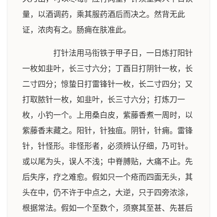
量，以酒调药，乘其服药酒后而决之。然背无此
证，浓肉有之。肠痈在肤准此。
打针法用马衔铁于甲子日，一日炼打阳针
一枚如韭叶，长三寸六分；丁酉日打阴针一枚，长
二寸四分；惊蛰日打雷锋针一枚，长二寸四分；又
打取脓针一枚，如韭叶，长三寸六分；打炼刀一
枚，小钓一个。上用桑白皮，紫藤香煮一周时，以
紫藤香末藏之。阳针，针独疽。阴针，针痈。雷锋
针，针怪形。非怪形者，必须辨认仔细，乃可针。
或以尾为头，误人不浅；中脊膊贴，大痛不止。先
后失序，疗之难愈。假如只一个疮而四面无头，其
头在中，仍不许于中点之，大逆，只于四旁浓涂，
根据常法。假如一个至数个，须察其至甚、先甚后