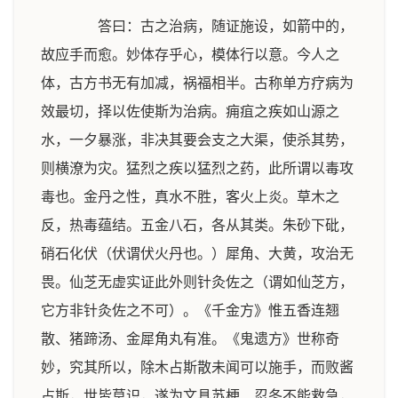
答曰：古之治病，随证施设，如箭中的，
故应手而愈。妙体存乎心，模体行以意。今人之
体，古方书无有加减，祸福相半。古称单方疗病为
效最切，择以佐使斯为治病。痈疽之疾如山源之
水，一夕暴涨，非决其要会支之大渠，使杀其势，
则横潦为灾。猛烈之疾以猛烈之药，此所谓以毒攻
毒也。金丹之性，真水不胜，客火上炎。草木之
反，热毒蕴结。五金八石，各从其类。朱砂下砒，
硝石化伏（伏谓伏火丹也。）犀角、大黄，攻治无
畏。仙芝无虚实证此外则针灸佐之（谓如仙芝方，
它方非针灸佐之不可）。《千金方》惟五香连翘
散、猪蹄汤、金犀角丸有准。《鬼遗方》世称奇
妙，究其所以，除木占斯散未闻可以施手，而败酱
占斯，世皆莫识，遂为文具苏梗、忍冬不能救急，