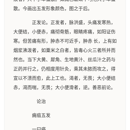
散。今画出五发形象颜色，图之于后。
正发论。正发者，脉洪盛，头痛发寒热，
大便结，小便赤，痛彻骨筋，眼睛疼痛，如阳证伤
寒。但苦痛有形，肿赤不可近手，肿赤 长，上有如
烟浆沸泼者，如粟米之白者，皆毒心火三者所并而
然也。当下大黄、犀角、生地黄汁、丝瓜汁之药与
正药并行之，仍相度用针灸，乘其未脓而攻之，得
宣以不溃而愈，此上工也。渴者，无畏；大小便结
赤，渴而喘，无畏；大小便滑者，逆。善恶前论。
论治
痈疽五发
一曰癌