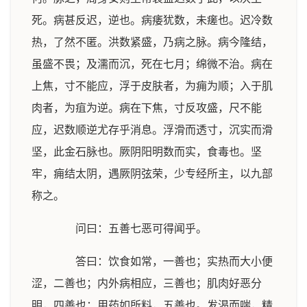
死。病甚反迟，逆也。病痿犹数，未瘥也。迟冷数
热，了然不匿。洪数紧盛，乃病之脉。病今隆结，
虽盛不畏；及濡而沉，死在七月；绵微不治。病在
上焦，寸不能应，浮于皮肤者，为痈为顺；入于肌
肉者，为疽为逆。病在下焦，寸反攻盛，尺不能
应，迟数顺逆尤存乎消息。浮滑而透寸，沉实而滑
坚，此金石脉也。厥阴阳明数而实，食毒也。坚
牢，痈结太阴，遇厥阴弦荣，少专经所主，以九部
称之。
问曰：五善七恶可得闻乎。
答曰：饮食如常，一善也；实热而大小便
涩，二善也；内外病相应，三善也；肌肉好恶分
明，四善也；用药如所料，五善也。发渴而喘，精