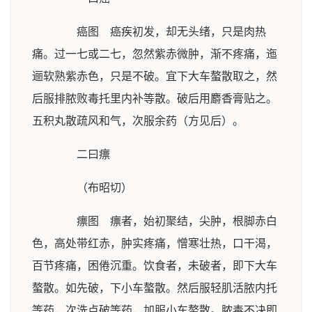
癌图 癌疾初发，却无头绪，只是肉热
痛。过一七或二七，忽然紫赤微肿，渐不疼痛，迤
逦软熟紫赤色，只是不破。宜下大车螯散取之，然
后服排脓败毒托里内补等散。破后用麝香膏贴之。
五积丸散疏风和气，次服余药（方见后）。
二曰瘭
（布昭切）
瘭图 瘭者，始初聚结，尖肿，根脚赤白
色，高处带红赤，肿实疼痛，憎寒壮热，口干渴，
百节疼痛，困倦沉重。饮食者，未破者，即下大车
螯散。如先破，下小车螯散。然后服轻肌活脓内托
等药，次洗点破等药，加服小车螯散。脓毒不决即