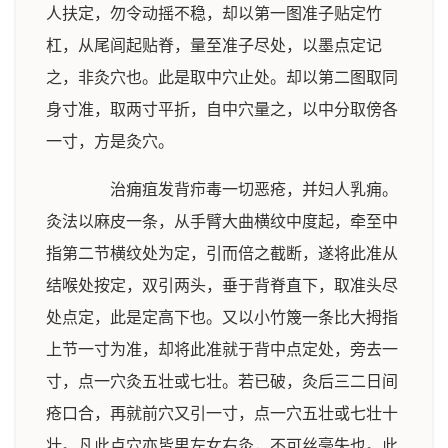
人扶定，勿令动摇不稳，却以第一图准子贴定竹
杠，从尾闾起贴脊，量至准子尽处，以墨点定记
之，非灸穴也。此是取中穴止处。却以第二图取同
身寸准，取两寸平折，自中穴量之，以中分取傍各
一寸，方是灸穴。
治痈疽发背疖毒一切恶疮，并妇人乳痈。
灸法以麻皮一条，从手臂大曲横纹中度起，牵至中
指第二节横纹处为定，引而倍之截断，遂将此准从
结喉处按定，双引两头，垂于背脊直下，取准头尽
处点定，此是定高下也。又以小竹篾一条比大拇指
上节一寸为准，却将此准就于背中点定处，旁去一
寸，点一穴灸五壮或七壮。若已破，灸后三二日间
疮口合，再就前穴又引一寸，点一穴五壮或七壮十
壮。凡此点穴亦皆男左女右灸，不可丝毫失也。此