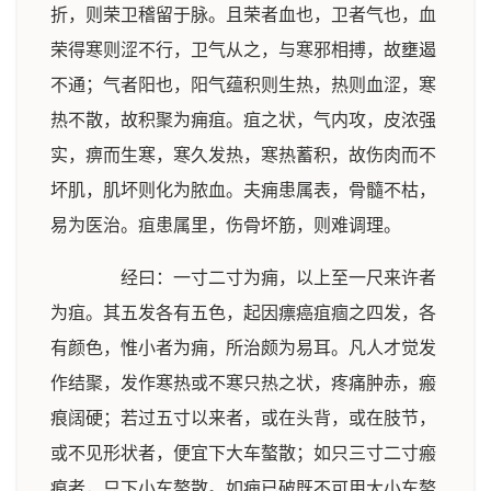
折，则荣卫稽留于脉。且荣者血也，卫者气也，血
荣得寒则涩不行，卫气从之，与寒邪相搏，故壅遏
不通；气者阳也，阳气蕴积则生热，热则血涩，寒
热不散，故积聚为痈疽。疽之状，气内攻，皮浓强
实，痹而生寒，寒久发热，寒热蓄积，故伤肉而不
坏肌，肌坏则化为脓血。夫痈患属表，骨髓不枯，
易为医治。疽患属里，伤骨坏筋，则难调理。
经曰：一寸二寸为痈，以上至一尺来许者
为疽。其五发各有五色，起因瘭癌疽痼之四发，各
有颜色，惟小者为痈，所治颇为易耳。凡人才觉发
作结聚，发作寒热或不寒只热之状，疼痛肿赤，瘢
痕阔硬；若过五寸以来者，或在头背，或在肢节，
或不见形状者，便宜下大车螯散；如只三寸二寸瘢
痕者，只下小车螯散。如痈已破既不可用大小车螯