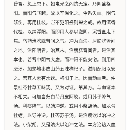
昏冒。忽上忽下。如电光之闪灼无定。乃阴盛格
阳。而阳气飞越。故以辛温化之。今系失血。阴气
既伤。再用桂枝。岂不犯阳盛则毙之戒。故用沉香
代桂。以纳浮阳。而即用人参以滋阴。沉香直走下
焦。乌药治膀胱肾间之气。冲为血海。居膀胱肾间
之地。治阳明者。治其末。治膀胱肾间者。是治其
本也。若肾中阴气大虚。而冲阳不能安宅。则用四
磨汤。加熟地枣皮山药五味枸杞子。滋阴配阳以安
之。若其人素有水饮。格阳于上。因而动血者。仲
景桂苓甘草五味汤。又为对证。第其方。与血证本
不相关。可加当归白芍丹皮阿胶。或用苏子降气
汤。利痰降气。以靖冲逆。或用小柴胡汤。加龙骨
牡蛎。以导冲逆。桂苓苏子汤。是治痰饮以治冲之
法。小柴胡。又是清火以治冲之法。本方治热入血