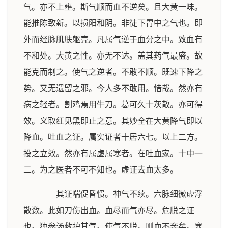
气。亦不上壅。斯气顺而血不逆矣。且大黄一味。
能推陈致新。以损阳和阴。非徒下胃中之气也。即
外而经脉肌肤躯壳。凡属气逆于血分之中。致血有
不和处。大黄之性。亦无不达。盖其药气最盛。故
能克而制之。使气之逆者。不敢不顺。既速下降之
势。又无遗留之邪。今人多不敢用。惜哉。然亦有
病之轻者。割鸡焉用牛刀。葛可久十灰散。亦可得
效。义取红见黑即止之意。其妙全在大黄降气即以
降血。吐血之证。属实证者十居六七。以上二方。
投之立效。然亦有属虚属寒者。在吐血家。十中一
二。为之医者不可不知也。虚证去血太多。
其证喘促昏愦。神气不续。六脉细微虚浮
散数。此如刀伤出血。血尽而气亦尽。危脱之证
也。独参汤救护其气。使气不脱。则血不奔矣。寒