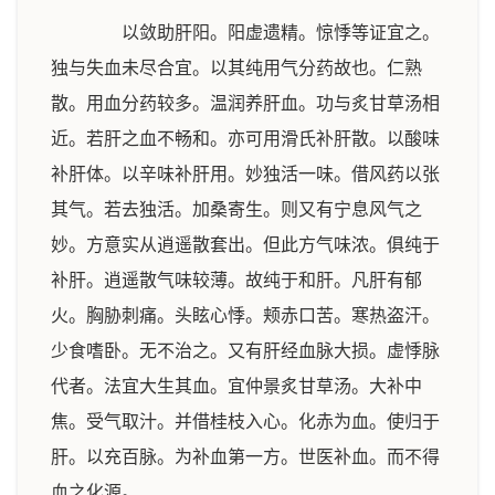
以敛助肝阳。阳虚遗精。惊悸等证宜之。
独与失血未尽合宜。以其纯用气分药故也。仁熟
散。用血分药较多。温润养肝血。功与炙甘草汤相
近。若肝之血不畅和。亦可用滑氏补肝散。以酸味
补肝体。以辛味补肝用。妙独活一味。借风药以张
其气。若去独活。加桑寄生。则又有宁息风气之
妙。方意实从逍遥散套出。但此方气味浓。俱纯于
补肝。逍遥散气味较薄。故纯于和肝。凡肝有郁
火。胸胁刺痛。头眩心悸。颊赤口苦。寒热盗汗。
少食嗜卧。无不治之。又有肝经血脉大损。虚悸脉
代者。法宜大生其血。宜仲景炙甘草汤。大补中
焦。受气取汁。并借桂枝入心。化赤为血。使归于
肝。以充百脉。为补血第一方。世医补血。而不得
血之化源。