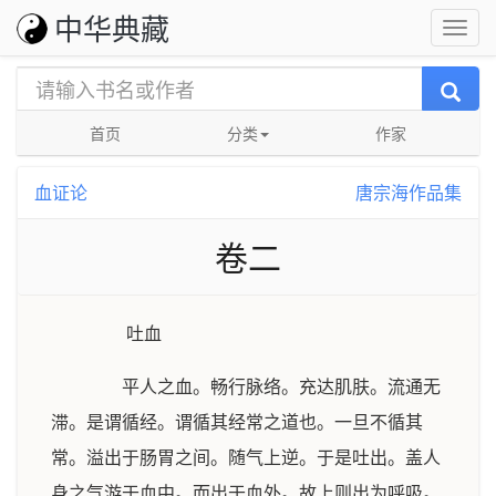
中华典藏
首页
分类
作家
血证论
唐宗海作品集
卷二
吐血
平人之血。畅行脉络。充达肌肤。流通无
滞。是谓循经。谓循其经常之道也。一旦不循其
常。溢出于肠胃之间。随气上逆。于是吐出。盖人
身之气游于血中。而出于血外。故上则出为呼吸。