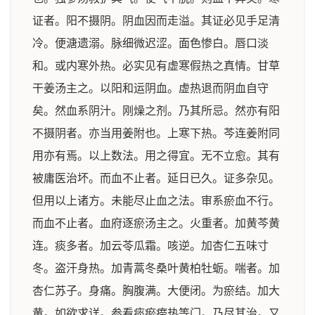
证者。阳不摄阴。阴血因而走溢。其证必见手足清
冷。便溏遗溺。脉细微迟涩。面色惨白。唇口淡
和。或内寒外热。必实见有虚寒假热之真情。甘草
干姜汤主之。以阳和运阴血。虚热退而阴血自守
矣。然血系阴汁。刚燥之剂。乃其所忌。然亦有阳
不摄阴者。亦当用姜附也。上寒下热。芩连姜附同
用亦有焉。以上数法。用之得宜。无不立愈。其有
被庸医治坏。而血不止者。延日已久。证多杂见。
但用以上诸方。未能尽止血之法。审系瘀血不行。
而血不止者。血府逐瘀汤主之。火重者。加黄芩黄
连。痰多者。加云苓瓜霜。咳逆。加杏仁五味寸
冬。盗汗身热。加青蒿冬桑叶黄柏牡蛎。喘者。加
杏仁苏子。身痛。胸腹满。大便闭。为瘀结。加大
黄。如欲求详。参看痰瘀痨热等门。乃尽其治。又