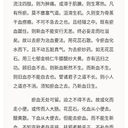
流注四肢。则为肿痛。或滞于肌腠。则生寒热。凡
有所瘀。莫不壅塞气道。沮滞生机。久则变为骨蒸
干血痨瘵。不可不急去之也。且经隧之中。既有瘀
血踞住。则新血不能安行无恙。终必妄走而吐溢
矣。故以去瘀为治血要法。用花蕊石散。令瘀血化
水而下。且不动五脏真气。为去瘀妙药。如无花蕊
石。用三七郁金桃仁牛膝醋炒大黄。亦有迅扫之
功。顾旧血不去。则新血断然不生。而新血不生。
则旧血亦不能自去也。譬诸君子之道不长。则小人
之道亦不消。须知瘀血之去。乃新血日生。
瘀血无处可留。迫之不得不去。故或化而
走小便。或传而入大肠。花蕊石。化血从小便去。
醋黄散。下血从大便去。但能去瘀血。而不能生新
血。不知克敌者存乎将。祛邪者赖乎正。不补血而