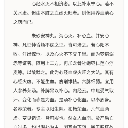
心经水火不相济者。以此补水宁心。若不
关水虚。但由本脏之血虚火旺者。则但用养血清心
之药而已。
朱砂安神丸。泻心火。补心血。并安心
神。凡怔忡昏烦不寐之证。皆可治之。若心阳不
收。汗出惊悸。以及心火不下交于肾。而为梦遗溺
赤等证者。随用上二方。再加龙骨牡蛎枣仁莲心浮
麦等。以敛戢之。此为心经血虚火旺之大法。其有
心经火虚。不能生血。瘦削悸怯。六脉细弱。宜用
人参养荣汤。补脾胃以补心。内经云。中焦受气取
汁。变化而赤是为血。是汤补心化血。以奉周身。
名养荣者。专主以阳生阴。和畅荣血。凡气血两
虚。变见诸证。皆可服也。然女人血崩。及产后亡
血过多。均以温补为主。因其血下泻。属于脱证故