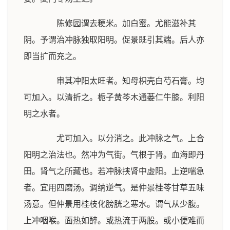
陈修园谓去粳米。加白蜜。尤能滋补其
阴。予谓治冲脉独取阳明。促景既引其端。后人亦
即当扩而充之。
审其冲阳太旺者。知母枳壳白芍石膏。均
可加入。以清折之。栀子黄芩木通蒌仁牛膝。利阳
明之水者。
尤可加入。以分消之。此冲脉之气。上合
阳明之治法也。然冲为气街。气根于肾。血海即丹
田。肾气之所藏也。若冲脉挟肾中虚阳。上逆喘急
者。宜用四磨汤。调纳逆气。是仲景桂苓甘草五味
汤意。但仲景用桂枝化膀胱之寒水。谓气从少腹。
上冲咽喉。面热如醉。或热流于两股。或小便难而