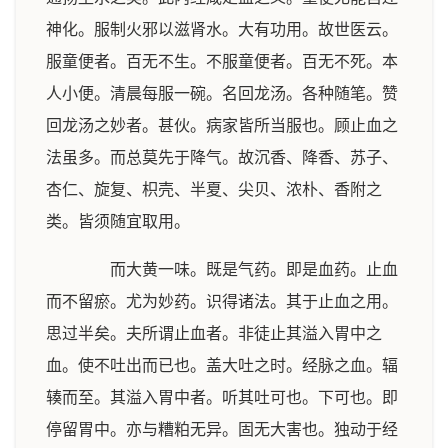
神化。服制火邪以滋肾水。大有功用。故世医云。
服童便者。百无不生。不服童便者。百无不死。本
人小便。清晨每服一碗。名回龙汤。各种随笔。赞
回龙汤之妙者。甚伙。病家皆所当服也。顾止血之
法虽多。而总莫先于降气。故沉香、降香、苏子、
杏仁、旋复、枳壳、半夏、尖贝、浓朴、香附之
类。皆须随宜取用。
而大黄一味。既是气药。即是血药。止血
而不留瘀。尤为妙药。识得诸法。其于止血之用。
思过半矣。夫所谓止血者。非徒止其溢入胃中之
血。使不吐出而已也。盖大吐之时。经脉之血。辐
辏而至。其溢入胃中者。听其吐可也。下可也。即
停留胃中。亦与糟粕无异。固无大害也。独动于经