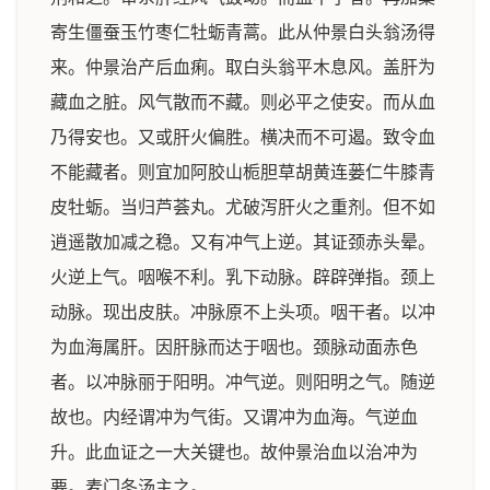
寄生僵蚕玉竹枣仁牡蛎青蒿。此从仲景白头翁汤得
来。仲景治产后血痢。取白头翁平木息风。盖肝为
藏血之脏。风气散而不藏。则必平之使安。而从血
乃得安也。又或肝火偏胜。横决而不可遏。致令血
不能藏者。则宜加阿胶山栀胆草胡黄连蒌仁牛膝青
皮牡蛎。当归芦荟丸。尤破泻肝火之重剂。但不如
逍遥散加减之稳。又有冲气上逆。其证颈赤头晕。
火逆上气。咽喉不利。乳下动脉。辟辟弹指。颈上
动脉。现出皮肤。冲脉原不上头项。咽干者。以冲
为血海属肝。因肝脉而达于咽也。颈脉动面赤色
者。以冲脉丽于阳明。冲气逆。则阳明之气。随逆
故也。内经谓冲为气街。又谓冲为血海。气逆血
升。此血证之一大关键也。故仲景治血以治冲为
要。麦门冬汤主之。