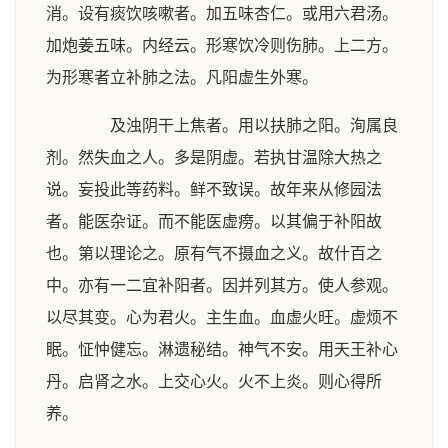
消。设有痰饮咳嗽者。加五味杏仁。或用六君汤。
加炮姜五味。内经云。形寒饮冷则伤肺。上二方。
为形寒者立补肺之法。凡阳虚生外寒。
及浊阴干上焦者。用以扶肺之阳。洵属良
剂。然失血之人。多是阴虚。若执甘温除大热之
说。妄投此等药料。鲜不致误。故年来从修园法
者。能医杂证。而不能医虚痨。以其偏于补阳故
也。第以理论之。原有气不摄血之义。故什百之
中。亦有一二宜补阳者。因并列其方。使人参观。
以尽其变。心为君火。主生血。血虚火旺。虚烦不
眠。怔忡健忘。淋遗秘结。神气不安。用天王补心
丹。启肾之水。上交心火。火不上炎。则心得所
养。