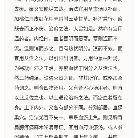
去瘀。瘀又安能尽去哉。治法宜用圣愈汤以补血。
加桃仁丹皮红花枳壳香附云苓甘草。补泻兼行。瘀
既去而正不伤。治瘀之法。大旨如是。然亦有宜用
温药者。内经曰。血者喜阴而恶寒。寒则涩而不
流。温则消而去之。且有热伏阴分。凉药不效。而
宜用从治之法。以引阳出阴者。方用仲景柏叶汤。
为寒凝血滞之正治。亦瘀血伏于阴分之从治法也。
然三药纯温。设遇火烈之证。非其所宜。或略加柔
药调之。则合四物汤用。又有合泻心汤用者。则直
以此反佐之也。以上通论治瘀之法。而瘀血着留在
身。上下内外。又各有部分不同。分别部居。直探
巢穴。治法尤百不失一。审系血瘀上焦。则见胸背
肩膊疼痛麻木逆满等证。宜用血府逐瘀汤。或人参
泻肺汤。加三七郁金荆芥。使上焦之瘀。一并廓