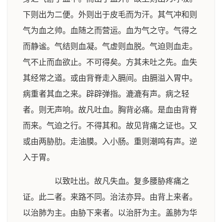
下则出为二便。外则出于皮毛而为汗。其气冲和则
气为血之帅。血随之而营运。血为气之守。气得之
而静谧。气结则血凝。气虚则血脱。气迫则血走。
气不止而血欲止。不可得矣。方其未吐之先。血失
其经常之道。或由背脊走入膈间。由膈溢入胃中。
病重者其血之来。辟辟弹指。漉漉有声。病之轻
者。则无声响。故凡吐血。胸背必痛。是血由背脊
而来。气迫之行。不得其和。故见背痛之证也。又
或由两胁肋。走油膜。入小肠。重则潮鸣有声。逆
入于胃。
以致吐出。故凡失血。复多腰胁疼痛之
证。此二者。来路不同。治法亦异。由背上来者。
以治肺为主。由胁下来者。以治肝为主。盖肺为华