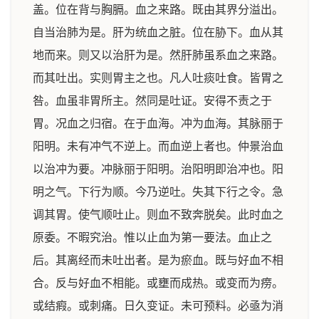
盖。位在背与胸膈。血之来路。既由其界分溢出。
自当治肺为是。肝为统血之脏。位在胁下。血从其
地而来。则又以治肝为是。然肝肺虽系血之来路。
而其吐出。实则胃主之也。凡人吐痰吐食。皆胃之
咎。血虽非胃所主。然同是吐证。安得不责之于
胃。况血之归宿。在于血海。冲为血海。其脉丽于
阳明。未有冲气不逆上。而血逆上者也。仲景治血
以治冲为要。冲脉丽于阳明。治阳明即治冲也。阳
明之气。下行为顺。今乃逆吐。失其下行之令。急
调其胃。使气顺吐止。则血不致奔脱矣。此时血之
原委。不暇究治。惟以止血为第一要法。血止之
后。其离经而未吐出者。是为瘀血。既与好血不相
合。反与好血不相能。或壅而成热。或变而为痨。
或结瘕。或刺痛。日久变证。未可预料。必亟为消