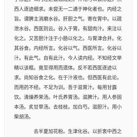
西人逐迹细求。未尝无一二通于神化者也。内经之
旨。谓脾主消磨水谷。肝胆之气。寄在胃中。以疏
泄水谷。西医则云。谷入于胃。有甜肉汁。来注以
化之。又苦胆汁注于小肠以化之。与胃津合并。化
其谷食。内经所言。化谷以气。西医所言。化谷以
汁。有此气。自有此汁。今人读内经。不知经文举
精以该粗。竟至得用而遗体。反不若西医逐迹以
求。尚知谷食之化。在于汁液也。但西医有此论。
而用药不经。不足为训。吾于滋胃汁。每用甘露
饮。清燥养荣汤。叶氏养胃汤。滋脾汁。用人参固
本汤。炙甘草汤。去桂枝。加白芍。滋胆汁。用小
柴胡汤。
去半夏加花粉。生津化谷。以折衷中西之