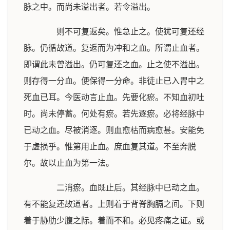
脉之中。而尚未溢出者。若令溢出。
则不可复返矣。惟急止之。使犹可复还经
脉。仍循故道。复返而为冲和之血。所谓止血者。
即谓此未曾溢出。仍可复还之血。止之使不溢出。
则存得一分血。便保得一分命。非徒止已入胃中之
死血已耳。今医动言止血。先要化瘀。不知血初吐
时。尚未停蓄。何处有瘀。若先逐瘀。必将经脉中
已动之血。尽被消逐。则血愈枯而病愈甚。安能免
于虚损乎。惟第用止血。庶血复其道。不至奔脱
尔。故以止血为第一法。
二消瘀。血既止后。其经脉中已动之血。
有不能复还故道者。上则着于背脊胸膈之间。下则
着于胁肋少腹之际。着而不和。必见疼痛之证。或