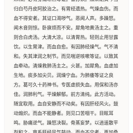
归白芍丹皮阿胶治之。有胃经遗热。气燥血伤。而
血不得安者。其证口渴哕气。恶闻人声。多躁怒。
闻木音则惊。卧寐烦而不安。犀角地黄汤主之。重
则合白虎汤。大清大凉。以清胃热。轻则止用甘露
饮。以生胃津。而血自愈。有因肺经燥气。气不清
和。失其津润之制节。而见喘逆咳嗽等证。以致其
血牵动。清燥救肺汤主之。火甚。加犀角。血虚加
生地。痰多加尖贝。润燥宁血。为肺痿等证之良
方。葛可久十药神书。专医虚损失血。用保和汤亦
佳。润肺利气。平燥解郁。前方清纯。此方活动。
随宜取用。血自安静而不动矣。有因肝经风火。鼓
动煽炽。而血不能静者。则见口苦咽干。目眩耳
鸣。胁痛逆气。躁怒决裂。骨蒸妄梦。以逍遥散平
剂和之。审系肝经风气鼓动。而血不宁者。再加桑