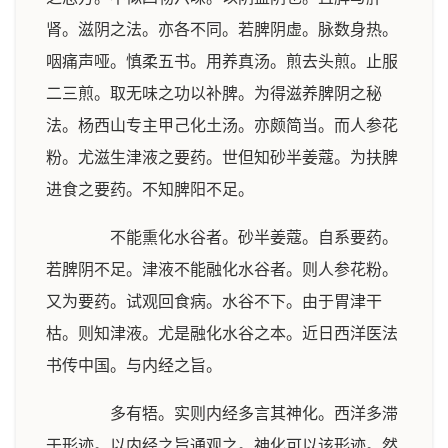
肾。滋阴之法。亦各不同。若脾阴虚。脉数身热。
咽痛声哑。慎柔五书。用养真汤。煎去头煎。止服
二三煎。取无味之功以补脾。为得滋养脾阴之秘
法。杨西山专主甲己化土汤。亦颇简当。而人参花
粉。尤滋生津液之要药。世但知砂半姜蔻。为扶脾
进食之要药。不知脾阳不足。
不能熏化水谷者。砂半姜蔻。自系要药。
若脾阴不足。津液不能融化水谷者。则人参花粉。
又为要药。试观回食病。水谷不下。由于胃津干
枯。则知津液。尤是融化水谷之本。近日西洋医法
书传中国。与内经之旨。
多有牾。实则内经多言其神化。西洋多滞
于形迹。以内经之旨通观之。神化可以该形迹。然