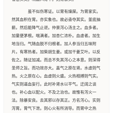
虽不似伤寒证。以胃有燥屎。为胃家实。
然其血积在胃。亦实象也。故必亟夺其实。釜底抽
薪。然后能降气止逆。仲景泻心汤主之。血多者。
加童便茅根。喘满者。加杏仁浓朴。血虚者。加生
地当归。气随血脱不归根者。加人参当归五味附
片。有寒热者。加柴胡生姜。或加干姜艾叶。以反
佐之。随证加减。而总不失其泻心之本意。则深得
圣师之旨。而功效亦大。盖气之原在肾。水虚则气
热。火之原在心。血虚则火盛。火热相搏则气实。
气实则逼血妄行。此时补肾水以平气。迂阔之谈
也。补心血以配火。不及之治也。故惟有泻火一
法。除暴安良。去其邪以存其正。方名泻心。实则
泻胃。胃气下泄。则心火有所消导。而胃中之热