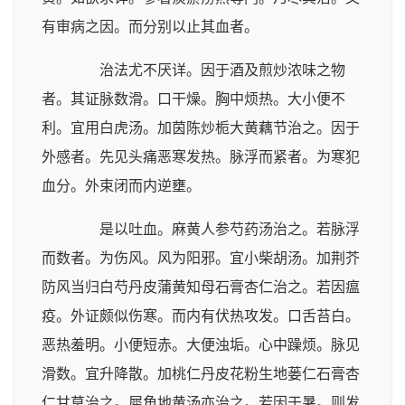
有审病之因。而分别以止其血者。
治法尤不厌详。因于酒及煎炒浓味之物
者。其证脉数滑。口干燥。胸中烦热。大小便不
利。宜用白虎汤。加茵陈炒栀大黄藕节治之。因于
外感者。先见头痛恶寒发热。脉浮而紧者。为寒犯
血分。外束闭而内逆壅。
是以吐血。麻黄人参芍药汤治之。若脉浮
而数者。为伤风。风为阳邪。宜小柴胡汤。加荆芥
防风当归白芍丹皮蒲黄知母石膏杏仁治之。若因瘟
疫。外证颇似伤寒。而内有伏热攻发。口舌苔白。
恶热羞明。小便短赤。大便浊垢。心中躁烦。脉见
滑数。宜升降散。加桃仁丹皮花粉生地蒌仁石膏杏
仁甘草治之。犀角地黄汤亦治之。若因于暑。则发