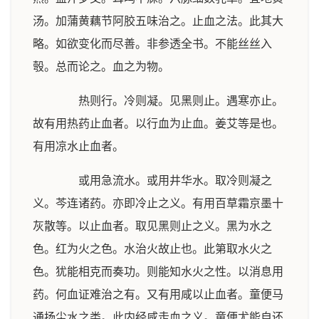
汤。加蒲黄藕节阿胶五味治之。止血之法。此其大
略。如欲变化而尽善。非参透全书。不能丝丝入
彀。总而论之。血之为物。
热则行。冷则凝。见黑则止。遇寒亦止。
故有用热药止血者。以行血为止血。姜艾等是也。
有用凉水止血者。
或用急流水。或用井华水。取冷则凝之
义。芩连诸药。亦即冷止之义。有用百草霜京墨十
灰散等。以止血者。取见黑则止之义。黑为水之
色。红为火之色。水治火故止也。此第取水火之
色。犹能相克而奏功。则能知水火之性。以消息用
药。何血证难治之有。又有用咸以止血者。童便马
通扬尘水之类。此内经咸走血之义。童便尤能自还