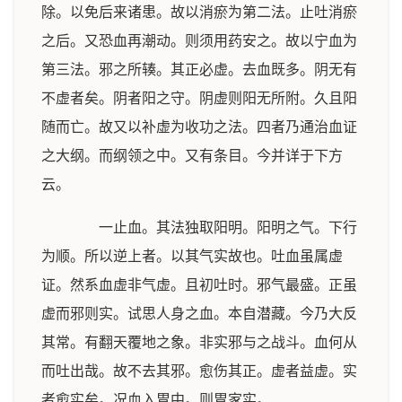
除。以免后来诸患。故以消瘀为第二法。止吐消瘀
之后。又恐血再潮动。则须用药安之。故以宁血为
第三法。邪之所辏。其正必虚。去血既多。阴无有
不虚者矣。阴者阳之守。阴虚则阳无所附。久且阳
随而亡。故又以补虚为收功之法。四者乃通治血证
之大纲。而纲领之中。又有条目。今并详于下方
云。
一止血。其法独取阳明。阳明之气。下行
为顺。所以逆上者。以其气实故也。吐血虽属虚
证。然系血虚非气虚。且初吐时。邪气最盛。正虽
虚而邪则实。试思人身之血。本自潜藏。今乃大反
其常。有翻天覆地之象。非实邪与之战斗。血何从
而吐出哉。故不去其邪。愈伤其正。虚者益虚。实
者愈实矣。况血入胃中。则胃家实。