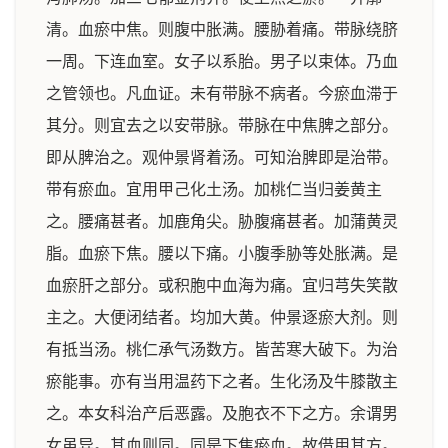
清。血瘀中焦。则腹中胀满。腰胁着痛。带脉绕脐
一周。下连血室。女子以系胎。男子以束体。乃血
之管领也。凡血证。未有带脉不病者。今瘀血滞于
其分。则宜去之以安带脉。带脉在中焦脾之部分。
即从脾治之。观仲景肾着汤。可知治脾即是治带。
带有瘀血。宜用甲己化土汤。加桃仁当归姜黄主
之。腰痛甚者。加鹿角尖。胁腹痛甚者。加蒲黄灵
脂。血瘀下焦。腰以下痛。小腹季胁等处胀满。是
血瘀肝之部分。或积胞中血海为痛。宜归芎失笑散
主之。大便闭结者。均加大黄。仲景逐瘀大剂。则
有抵当汤。桃仁承气汤数方。皆苦寒大破下。为治
瘀能事。亦有当用温药下之者。生化汤及牛膝散主
之。本女科治产后恶露。及胞衣不下之方。余谓男
女虽异。其血则同。同是下焦瘀血。故借用其方。