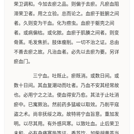
荣卫调和。今加去瘀之品。则偏于去瘀。凡瘀血阻
滞荣卫者。用之立验。总而论之。血瘀于脏腑之间
者。久则变为干血。化为痨虫。血瘀于躯壳之间
者。或病偏枯。或化脓。血瘀于肌腠之间者。则变
骨蒸。毛发焦折。肢体瘦削。一切不治之证。总由
不善去瘀之故。凡治血者。必先以去瘀为要。另详
瘀血门。
三宁血。吐既止。瘀既消。或数日间。或
数十日间。其血复潮动而吐者。乃血不安其经常故
也。必用宁之之法。使血得安乃愈。其法于止吐消
瘀中。已寓厥治。然前药多猛峻以取效。乃削平寇
盗之术。尚非抚绥之政。故特将宁血旨意。重加发
明。以尽其用。有外感风寒。以致吐血。止后荣卫
未和。必有身痛寒热等证。香苏饮。加柴胡黄芩当