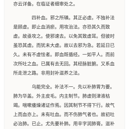
亦云详备。在临证者细审处之。
四补血。邪之所辏。其正必虚。不独补法
是顾虚。即止血消瘀。用攻治法。亦恐其久而致
虚。故亟攻之。使邪速去。以免其致虚耳。但彼时
虽恐其虚。而犹未大虚。故以去邪为急。若延日已
久。未有不虚怯者。即血既循经。一如平人。而前
次所吐之血。已属有去无回。其经脉脏腑。又系血
所走泄之路。非用封补滋养之法。
乌能完全。补法不一。先以补肺胃为要。
肺为华盖。外主皮毛。内主制节。肺虚则津液枯
竭。喘嗽痿燥诸证作焉。因其制节不得下行。故气
上而血亦上。未有吐血。而不伤肺气者也。故初吐
必治肺。已止。尤先要补肺。用辛字润肺膏。滋补