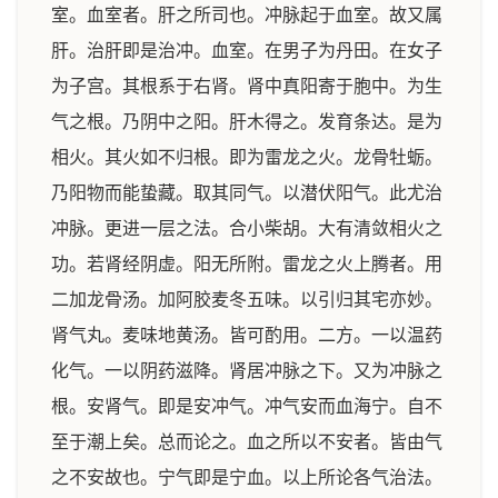
室。血室者。肝之所司也。冲脉起于血室。故又属
肝。治肝即是治冲。血室。在男子为丹田。在女子
为子宫。其根系于右肾。肾中真阳寄于胞中。为生
气之根。乃阴中之阳。肝木得之。发育条达。是为
相火。其火如不归根。即为雷龙之火。龙骨牡蛎。
乃阳物而能蛰藏。取其同气。以潜伏阳气。此尤治
冲脉。更进一层之法。合小柴胡。大有清敛相火之
功。若肾经阴虚。阳无所附。雷龙之火上腾者。用
二加龙骨汤。加阿胶麦冬五味。以引归其宅亦妙。
肾气丸。麦味地黄汤。皆可酌用。二方。一以温药
化气。一以阴药滋降。肾居冲脉之下。又为冲脉之
根。安肾气。即是安冲气。冲气安而血海宁。自不
至于潮上矣。总而论之。血之所以不安者。皆由气
之不安故也。宁气即是宁血。以上所论各气治法。