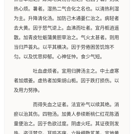
热心烦。暑者。湿热二气合化之名也。以清热利湿
为主。升降清化汤。加防己木通蒌仁治之。病轻者
去大黄。因于怒气逆上。血沸而吐者。宜丹栀逍遥
散。加青皮牡蛎蒲黄胆草治之。气火太甚者。则用
当归芦荟丸。以平其横决。因于劳倦困苦饥饱不
匀。以及忧思抑郁。心神怔忡。食少气短。
吐血虚烦者。宜用归脾汤主之。中土虚寒
者加煨姜。虚热者加柴胡山栀。因于跌打损伤。以
及用力努挣。
而得失血之证者。法宜补气以续其绝。消
瘀以治其伤。四物汤。加黄人参续断桃仁红花陈酒
童便治之。因于色欲过度。阴虚火旺。其证夜则发
热。盗汗梦交。耳鸣不寐。六脉细数芤革。宜地黄