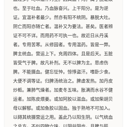
也。至于吐血。乃血脉奋兴。上干阳分。是为逆
证。宜温补者最少。然亦有阳不统阴。暴脱大吐。
阴亡而阳亦随亡者。温补又为要法。甚矣。医者辨
证不可不详。而用药不可执一也。故近日从丹溪
者。专用苦寒。从修园者。专用温药。皆是一弊。
脾主统血。营运上下。充周四体。且是后天。五脏
皆受气于脾。故凡补剂。无不以脾为主。思虑伤
脾。不能摄血。健忘怔忡。惊悸盗汗。嗜卧少食。
大便不调等证。归脾汤统治之。脾虚发热。加丹皮
炒栀。兼肺气燥者。加麦冬五味。胀满而水谷不健
运者。加陈皮煨姜。或加阿胶以滋血。或加柴胡贝
母以解郁。或加鱼胶以固血。独于熟地不可加入。
以碍其统摄营运之用。盖此乃以阳生阴。以气统血
之总方。不似四物六味。以阴益阴也。且脾与肝