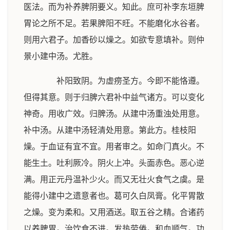
医法。而为补养脾阴要义。知此。庶可补李东垣脾
胃论之所不足。若果脾阳不旺。不能磨化水谷者。
则用六君子。加香砂以燥之。如欲专意填补。则仲
景小建中汤。尤胜。
补阳致阴。为虚痨圣方。今即不能恪遵。
但得其意。则于归脾六君补中益气诸方。可以变化
神奇。用收广效。归脾汤。从建中汤重浊处用意。
补中汤。从建中汤轻清处用意。第此方。桂枝阳
燥。于血证有宜不宜。用者审之。如命门真火。不
能生土。吐利厥冷。阴火上冲。头面赤色。恶心逆
满。用正元丹温补少火。而又无壮火食气之虞。是
能得小建中之遗意者也。葛可久白凤膏。化平胃散
之燥。变为柔和。又用酒送。取五谷之精。合诸药
以养脾胃。治饮食不进。发热劳倦。和血顺气。功