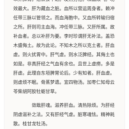
效最大。肝为藏血之脏。血所以营运周身者。赖冲
任带三脉以管领之。而血海胞中。又血所转输归宿
之所。肝则司主血海。冲任带三脉。又肝所属。故
补血者。总以补肝为要。李时珍谓肝无补法。盖恐
木盛侮土。故为此论。不知木之所以克土者。肝血
虚。则火扰胃中。肝气虚。则水泛脾经。其侮土也
如是。非真肝经之气血有余也。且世上虚痨。多是
肝虚。此理自东垣脾胃论后。少有知者。肝血虚。
则虚烦不眠。骨蒸梦遗。宜四物汤。加枣仁知母云
苓柴胡阿胶牡蛎甘草。
敛戢肝魂。滋养肝血。清热除烦。为肝经
阴虚滋补之法。又有肝经气虚。脏寒魂怯。精神耗
散。桂甘龙牡汤。