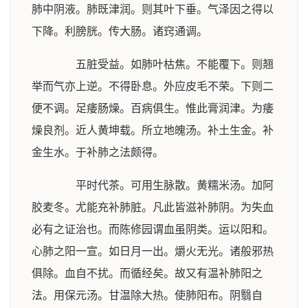
肺中阴液。肺既津润。则其叶下垂。气泽因之得以
下降。利膀胱。传大肠。诸窍通调。
五脏受益。如肺叶枯焦。不能覆下。则翘
举而气亦上逆。不得卧息。外应皮毛不荣。下则二
便不调。足痿肠燥。百病俱生。惟此膏润津。为痿
燥良剂。近人黄坤载。所立地魄汤。补土生金。补
金生水。于补肺之法颇得。
平时代茶。可用生脉散。黄糯米汤。加阿
胶麦冬。尤能充补肺脏。凡此皆滋补肺阴。为失血
必有之证治也。而陈修园谓血虽阴类。运以阳和。
心肺之阳一宣。如日月一出。爝火无光。诸般邪热
俱除。血自不扰。而循经矣。故又有温补肺阳之
法。用保元汤。甘温除大热。使肺阳布。阴翳自