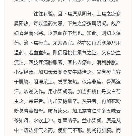
往往有验。且下焦原系阴分。上焦之瘀多
属阳热。每以温药为忌。下焦之瘀多属阴凝。故产
妇喜温而忌寒。以其血在下焦也。知此。则知以温
药。治下焦瘀血。尤为合宜。然亦须审系寒凝乃用
温药。若血室热。则仍是桃仁承气之证。又有瘀血
流注。四肢疼痛肿胀者。宜化去瘀血。消利肿胀。
小调经汤。加知母云苓桑皮牛膝治之。又有瘀血客
于肌腠。阻滞荣卫。发寒发热。似疟非疟。骨蒸盗
汗。咳逆交作。用小柴胡汤。加当归桃仁丹皮白芍
主之。寒甚者。再加艾穗细辛。热甚者。再加花粉
粉葛青蒿知母。咳有痰火。加瓜霜杏仁寸冬五味云
苓知母。水饮上冲。加葶苈子。益小柴胡。原是从
中上疏达肝气之药。使肝气不郁。则畅行肌腠。而