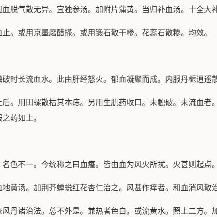
脱气散无异。宜独参汤。加附片蒲黄。当归补血汤。十全大
止。或用京墨磨醋搽。或用锻石散干糁。花蕊石散糁。均效。
时长流血水。此由肝经怒火。郁血凝聚而成。内服丹栀逍遥
。用田螺散枯其本痣。另用生肌药收口。未触破。未流血者。
服之药如上。
名色不一。今统称之曰血瘙。皆由血为风火所扰。火甚则起点
地黄汤。加荆芥蝉蜕红花杏仁治之。风甚作痒者。和血消风散
丹诸治法。总不外是。兼热者色白。或流黄水。照上二方。加