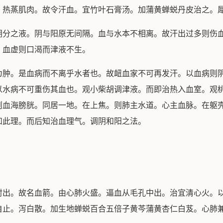
蒸肌肉。故令汗血。宜竹叶石膏汤。加蒲黄蝉蜕丹皮治之。犀
之液。阴与阳原无间隔。血与水本不相离。故汗出过多则伤血
。血虚则口渴而津液不生。
。是血病而不离乎水者也。故衄血家不可再发汗。以血病则阴
以水病不可重伤其血也。观小柴胡调津液。而即治热入血室。观
则血海膀胱。同居一地。在上焦。则肺主水道。心主血脉。在躯
知此理。而后知治血理气。调阴和阳之法。
。故名血箭。由心肺火盛。逼血从毛孔中出。治宜清心火。以
自止。泻白散。加生地蝉蜕百合五倍子黄芩蒲黄杏仁白芨。心肺