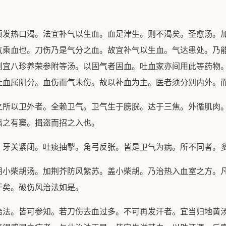
热口渴。法宜补气以生血。血足津生。则不渴矣。圣愈汤。加
气乘血也。刀伤乃是气分之血。故宜补气以生血。气达患处。乃
则宜八珍养荣参附等汤。以固气者固血。吐血家亦间用此等药物
吐血属阴分。血伤而气未伤。故以补血为主。医者须分别内外。
以卫外者。全赖卫气。卫气生于膀胱。达于三焦。外循肌肉。
墙之有窦。揖盗而招之入也。
关紧闭。吐痰抽掣。角弓反张。皆是卫气为病。所不同者。多
柴胡汤。加荆芥防风紫苏。盖小柴胡。乃治热入血室之方。凡
汗矣。破伤风治法如是。
。皆可参知。若刀伤去血过多。不可再发汗者。宜当归地黄汤