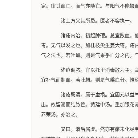
家。审其血亡。而气亦随亡。与阳气不能摄
诸上方又其所忌。医者不容执一。
诸疮内治。初起肿硬。总宜散血。仙方
毒。无气以发之也。加桂枝尖生姜大枣。疮
气之法也。若吐衄。则是气乘乎血分之内。
诸疮调脓。宜以托里消毒散为主。盖血
宜补气而制血。若吐衄。则是气乘血分。惟
诸疮既溃。属于虚损。宜固元以益气。
出。故留滞而结脓管。黄建中汤。重加银花
养荣汤。亦治之。
又曰。溃后属虚。然亦有瘀未化尽者。