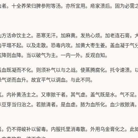
血者。十全养荣归脾参附等汤。亦所宜用。疮家溃后。固为必需
活命饮主之。恶寒无汗。加麻黄。发热心烦。加老连石膏。大
内平塌不起。以及走散。恐毒内攻。加黄大枣生姜。盖血凝于气
气降则血降。当以破气为主。一内一外。反观自知。
既凝而不化。则须补气以与之战。使蒸腾腐化。托令速溃。以
恐气逆而血升。故宜平气以调血。与此不同。
内补黄汤主之。又审脓干者。其气虚。盖气既是水。气不足。
赤豆芽当归治之。若脓清者。是血虚。脓为血所化。血少故脓清
仍不得峻补以留毒。内服托里消毒散。外用乌金膏化之。此如