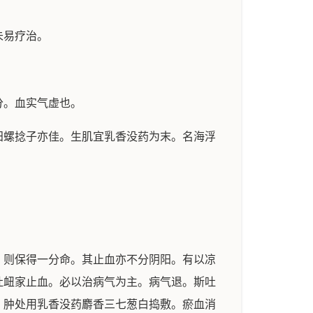
未易疗治。
分。血实气虚也。
螺捻子亦佳。生肌宜乳香没药为末。名海浮
则保得一分命。其止血亦不分阴阳。有以凉
吐衄家止血。必以治病气为主。病气退。斯吐
。肿处用乳香没药麝香三七葱白捣敷。瘀血消