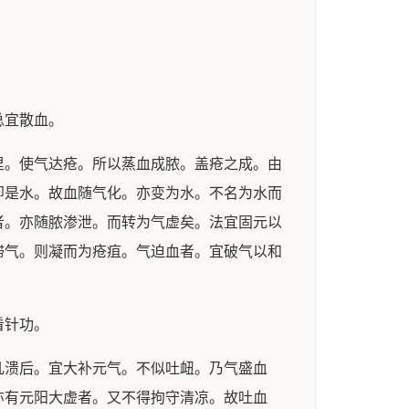
总宜散血。
。使气达疮。所以蒸血成脓。盖疮之成。由
即是水。故血随气化。亦变为水。不名为水而
者。亦随脓渗泄。而转为气虚矣。法宜固元以
滞气。则凝而为疮疽。气迫血者。宜破气以和
看针功。
溃后。宜大补元气。不似吐衄。乃气盛血
亦有元阳大虚者。又不得拘守清凉。故吐血