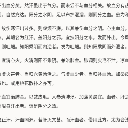
不出血分矣。然汗虽出于气分。而未尝不与血分相关。故血分有
阴。自然充达。阳分之水阴。足以布护灌濡。则阴分之血。愈为
伤寒汗出过多。则虚烦不寐。以其兼伤血分之阴。心主血分。
愈。其衄名为红汗。盖阳分之邪。宜挟阳分之水。发而外出。今
。则吐衄。知阳乘阴而内逆者。发为吐衄。则知阳乘阴而外泄者
宜清心火。火清则阳不乘阴。兼治肺金。肺调则皮毛不泄。凉
火甚者。当归六黄汤治之。气虚血少者。当归补血汤。加桑皮
意也。或用桃花散扑之亦可。
宜治肺金。以敛皮毛。人参清肺汤。加蒲黄最宜。血者。肝之
而周身汗出者。谓是阴分之热。
止汗。汗血同源。若肝火亢甚。而汗血者。借用此方。尤为合