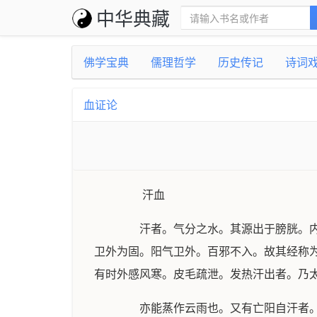
中华典藏
佛学宝典
儒理哲学
历史传记
诗词
血证论
汗血
汗者。气分之水。其源出于膀胱。内经
卫外为固。阳气卫外。百邪不入。故其经称
有时外感风寒。皮毛疏泄。发热汗出者。乃
亦能蒸作云雨也。又有亡阳自汗者。则