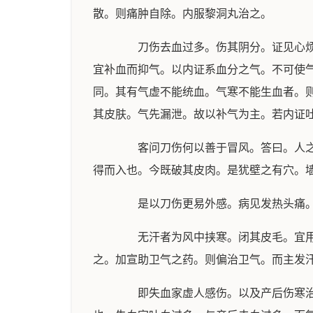
散。则痛肿自除。内服黎洞丸治之。
刀伤去血过多。伤其阴分。证见心烦发
宜补血而抑气。以内证系血分之气。不可使
同。其有气虚不能统血。气寒不能生血者。
其皮肤。气先漏泄。故以补气为主。若内证
客问刀伤何以善于冒风。答曰。人之所
得而入也。今既破其皮肉。是犹壁之有穴。
是以刀伤更易外感。病见发热头痛。牙
无汗者为风中挟寒。闭其皮毛。宜用小
之。加宣助卫气之药。则偏治卫气。而主发
即失血家虚人感伤。以及产后伤寒治法