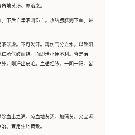
角地黄汤。亦治之。
。下后亡津液则伤血。热结膀胱则下血。是
液既虚。不可发汗。再伤气分之水。以致阳
桃仁承气破血结。而即治小便不利。皆是治
壳外。则汗出皮毛。血循经脉。一阴一阳。皆
除血出之源。凉血地黄汤。加蒲黄。又宜泻
兼治。宜用生地黄散。