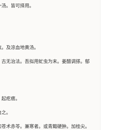
补汤。皆可择用。
散。及凉血地黄汤。
古无治法。吾拟用虻虫为末。姜醋调搽。郁
。起疙瘩。
治之。
苍术赤苓。兼寒者。或青黯硬肿。加桂尖。