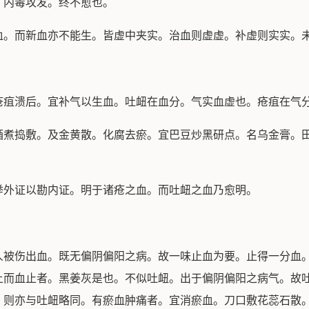
。内毒攻发。终不愈也。
。而新血亦不能生。皆虚中夹实。治血则虚虚。补虚则实实。
溃后。宜补气以生血。吐衄在血分。气实血虚也。疮疽在气
捣敷。及金黄散。化腐去瘀。宜巴豆炒黑研点。名乌金膏。田
外证以勘内证。明于诸疮之血。而吐衄之血乃愈明。
伤出血。既无偏阴偏阳之病。故一味止血为要。止得一分血。
上而血止者。黑姜灰是也。不似吐衄。出于偏阴偏阳之病气。故
。则亦与吐衄略同。有瘀血肿痛者。宜消瘀血。刀口敷花蕊石散