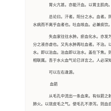
胃火亢甚。亦能汗血。以胃主肌肉。热
总论曰。汗者。阳分之水。血者。阴分
水病而不离乎血者也。吐血咳血。必兼痰饮
失血家往往水肿。瘀血化水。亦发为肿
分之液亦虚也。又先水肿再吐血者。不治。
水。即以治血。治血即以治水。盖在下焦。
相联属。吾于水火血气论已详言之。人必深
可以左右逢源。
血箭
从毛孔中流出一条血来。有似箭之射出
肺火。以敛皮毛之气。使毛孔不渗泻。则血