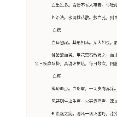
血出过多。昏愦不省人事者。与吐衄血
外治法。水调桃花散。敷血孔。则血
血痣
血痣初起。其形如痣。渐大如豆。触破
触破流血者。用花蕊石散糁之。血止后
金三棱磨醋搽。真琥珀擦热。每日数次。内
血瘙
癣疥血点。血疙瘩。一切皮肉赤痒。
风甚则生虫生痒。火甚赤痛者。凉血
知血瘙之病。则凡一切火游丹。漆疮风