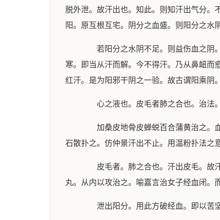
脱外泄。故汗出也。知此。则知汗出气分。
阳。原互根互宅。阴分之血盛。则阳分之水
若阳分之水阴不足。则益伤血之阴。故
寒。即当从汗而解。今不得汗。乃从鼻衄而
红汗。是为阳邪干阴之一验。故古谓阳乘阴
心之液也。皮毛者肺之合也。治法。
加桑皮地骨皮蝉蜕百合蒲黄治之。血虚
石散扑之。仿仲景汗出不止。用温粉扑法之
皮毛者。肺之合也。汗出皮毛。故汗血
丸。从内以攻治之。喻嘉言治女子经血闭。
泄出阳分。用此方破经血。即以苦坚