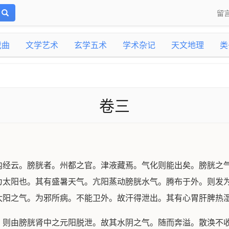
留
戏曲
文学艺术
玄学五术
学术杂记
天文地理
类
卷三
云。膀胱者。州都之官。津液藏焉。气化则能出矣。膀胱之气
为太阳也。其有盛暑天气。亢阳蒸动膀胱水气。腾布于外。则发
太阳之气。为邪所病。不能卫外。故汗得泄出。其有心胃肝脾热
由膀胱肾中之元阳脱泄。故其水阴之气。随而奔溢。散涣不收