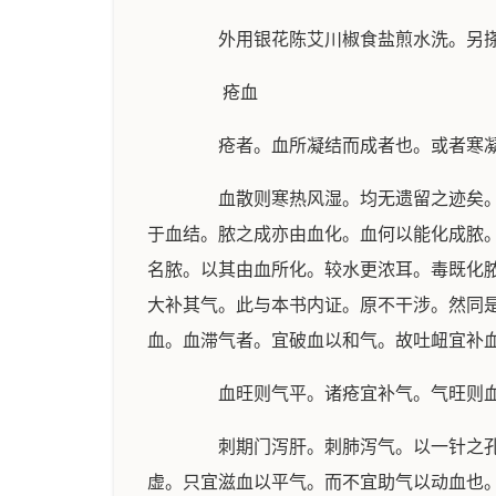
外用银花陈艾川椒食盐煎水洗。另搽
疮血
疮者。血所凝结而成者也。或者寒凝
血散则寒热风湿。均无遗留之迹矣。其
于血结。脓之成亦由血化。血何以能化成脓
名脓。以其由血所化。较水更浓耳。毒既化
大补其气。此与本书内证。原不干涉。然同
血。血滞气者。宜破血以和气。故吐衄宜补
血旺则气平。诸疮宜补气。气旺则血
刺期门泻肝。刺肺泻气。以一针之孔。
虚。只宜滋血以平气。而不宜助气以动血也