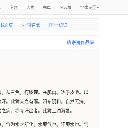
言
专题
人物
书单
风云榜
字体设置
书文集
外国名著
国学知识
唐宗海作品集
。从三焦。行腠理。充肌肉。达于皮毛。以
为汗。此犹天之有雨。阳布阴和。自然无病。
湿之病。亦令汗出者。此犹土润溽暑。
。气为水之所化。水即气也。汗即水也。气