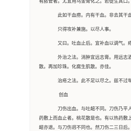
有脓管者。尤宜用乌金膏化之。若徒生其口
此如干血痨。内有干血。非去其干血
只得攻补兼施。以尽人事。
又曰。吐血止后。宜补血以调气。疮疽
外治之法。消肿宜远志膏。用远志酒煮
散。再加珍珠。化腐生肌散。亦佳。
治疮之法。此不足以尽之。兹不过举
创血
刀伤出血。与吐衄不同。刀伤乃平人被
药敷上而血止者。桃花散是也。有以热药敷
衄亦退。与刀伤迥不同也。然刀伤二三日后