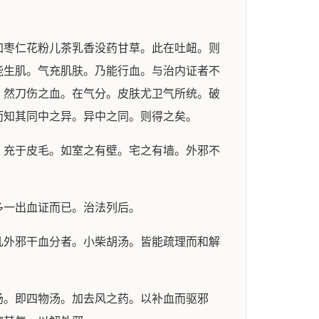
枣仁花粉儿茶乳香没药甘草。此在吐衄。则
能生肌。气充肌肤。乃能行血。与治内证者不
。然刀伤之血。在气分。皮肤尤卫气所统。破
而知其同中之异。异中之同。则得之矣。
充于皮毛。如室之有壁。宅之有墙。外邪不
一出血证而已。治法列后。
外邪干血分者。小柴胡汤。皆能疏理而和解
。即四物汤。加去风之药。以补血而驱邪