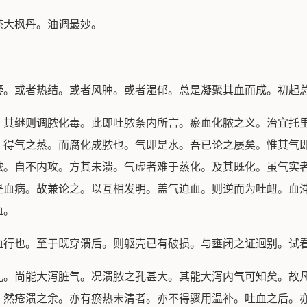
大枫丹。油调最妙。
。或者热结。或者风肿。或者湿郁。总是凝聚其血而成。初起
继则调脓化毒。此即吐脓条内所言。瘀血化脓之义。治宜托里
。得气之蒸。而腐化成脓也。气即是水。吾已论之屡矣。惟其气
脓。自不内攻。方其未溃。气虚者难于蒸化。及其既化。虽气实
是血病。故兼论之。以互相发明。盖气迫血。则逆而为吐衄。血
血。
行也。至于既穿溃后。则躯壳已有破损。与壅闭之证迥别。试
尚能大泻脏气。况溃脓之孔甚大。其能大泻内气可知矣。故凡
。然疮溃之余。亦有瘀热未清者。亦不得骤用温补。吐血之后。