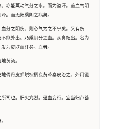
热。亦能蒸动气分之水。而为盗汗。盖血气阴
和泽。而无阳乘阴之病矣。
血分之阴伤。则心气为之不宁矣。又有伤
既不能外出。乃乘阴分之血。从鼻衄出。名为
。发为皮肤血汗矣。血者。
血地黄汤。
地骨丹皮蝉蜕棕榈炭黄芩秦皮治之。外用锻
所司也。肝火亢烈。逼血妄行。宜当归芦荟
法。