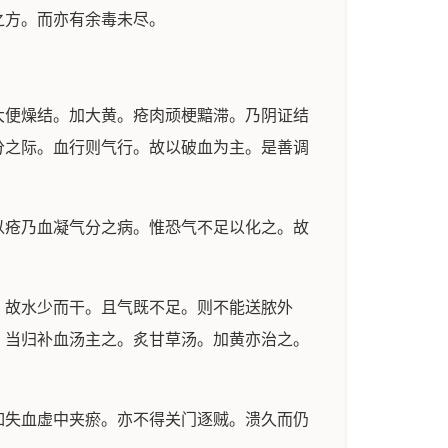
之方。而亦有余毒未尽。
便燥结。加大黄。疮肉顽梗黯滞。乃阴证结
分之际。血行则气行。故以破血为主。是善调
疮乃血凝气分之病。惟恐气不足以化之。故
故水少而干。且气既不足。则不能送脓外
。当归补血汤主之。炙甘草汤。加黄亦治之。
失血虚中夹瘀。亦不得关门逐贼。溃久而仍