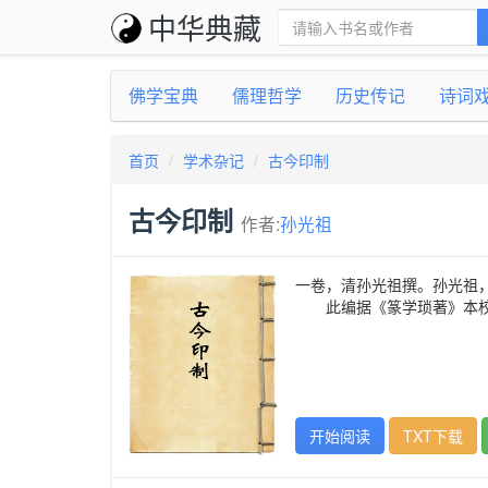
中华典藏
佛学宝典
儒理哲学
历史传记
诗词
首页
学术杂记
古今印制
古今印制
作者:
孙光祖
一卷，清孙光祖撰。孙光祖
此编据《篆学琐著》本
开始阅读
TXT下载