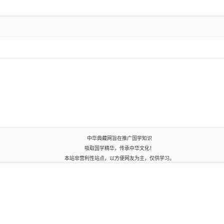
中华典藏网旨在推广国学知识
吸取国学精华，传承中华文化！
本站非营利性站点，以方便网友为主，仅供学习。