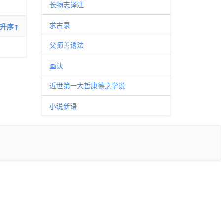
长物志译注
求古录
升序↑
父师善诱法
画诀
近世第一大哲康德之学说
小说新语