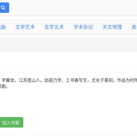
戏曲
文学艺术
玄学五术
学术杂记
天文地理
类
，字翼龙，江苏昆山人。幼孤力学，工书善写生，尤长于篆刻，作品为时
校勘。
加入书架