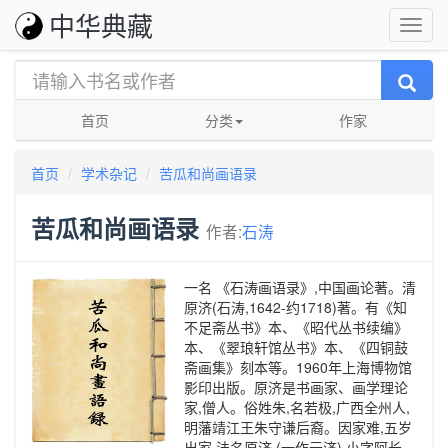
中华典藏
首页
分类
作家
首页
学术杂记
苦瓜和尚画语录
苦瓜和尚画语录
作者:
石涛
一名 《石涛画语录》,中国画论著。清
原济(石涛,1642-约1718)著。有《知
不足斋丛书》本、《昭代丛书续编》
本、《翠琅轩馆丛书》本、《四铜鼓
斋画集》刻本等。1960年上海博物馆
影印出版。原济是书画家、画学理论
家,僧人。俗姓朱,名若极,广西全州人,
明藩靖江王朱守谦后裔。因家难,五岁
出家,法名原济 (一作元济),小字阿长,