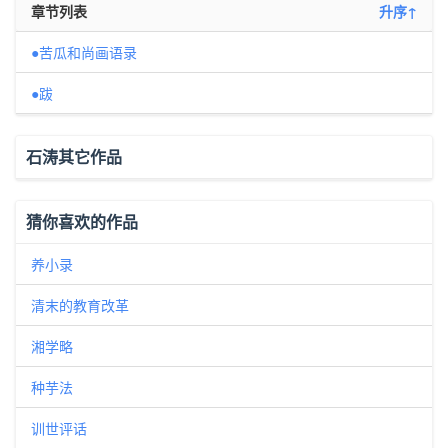
章节列表
升序↑
●苦瓜和尚画语录
●跋
石涛其它作品
猜你喜欢的作品
养小录
清末的教育改革
湘学略
种芋法
训世评话