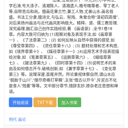
字石涛,号大涤子、清湘陈人、清湘遗人,晚号瞎尊者、零丁老人
等,自称苦瓜和尚。擅画花果兰竹,兼工人物,尤善山水,画名极
盛。书法工分隶,擅诗文,与弘云、髡残、朱耷合称“清初四高僧”,
对后来扬州画派与近代画风影响极大。精释、道、儒三教哲理,
深究画理,融汇自己创作实践经验,著 《画语录》,全书1卷18
章。内容大致可归纳为:(1)观察对象及表现手法,如《画章第
一》、《了法章第二》; (2) 如何反映从自然中获得的感受,如
《尊受章第四》、《资任章第十八》; (3) 题材处理和艺术构思,
如《境界章第十》、《蹊径章第十一》;(4)运用艺术手段表现描
绘对象,如 《笔墨章第五》、《运腕章第六》、《絪缊章第
七》、《皴法章第九》、《四时章第十四》; (5)说明艺术的来
由及如何借古开今,破格创新,如 《兼字章第十七》、《变化章
第三》等。说理深邃,首尾井然。所论重视体察自然,谓山水应
“脱胎于山川”,“搜尽奇峰打草稿”,主张“借古以开今”,斥泥古不化
是食人“残羹”等等。文中部分章节,措辞玄妙,掺杂老庄思想和禅
语。
开始阅读
TXT下载
加入书架
明代
画论