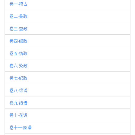
卷一·稽古
卷二·桑政
卷三·蚕政
卷四·缫政
卷五·纺政
卷六·染政
卷七·织政
卷八·绵谱
卷九·线谱
卷十·花谱
卷十一·图谱