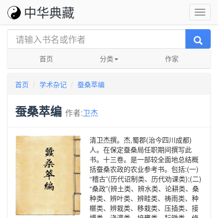
中华典藏
首页
分类
作家
首页
学术杂记
蚕桑萃编
蚕桑萃编
作者:
卫杰
清卫杰撰。杰,蜀郡(治今四川成都)
人。在保定蚕桑局任职期间撰写此
书。十三卷。是一部较全面地总结概
括蚕桑农政的农业参考书。包括:(一)
“稽古”(历代诏制类、历代劝课类);(二)
“桑政”(辨土类、辨水类、论耕类、桑
种类、辨叶类、辨畦类、祷雨类、种
椹类、辨栽类、移栽类、压插类、接
博类、浇灌类、培壅类、耘锄类、修