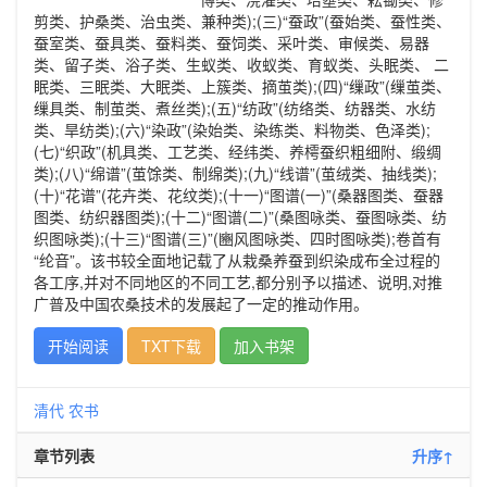
剪类、护桑类、治虫类、兼种类);(三)“蚕政”(蚕始类、蚕性类、
蚕室类、蚕具类、蚕料类、蚕饲类、采叶类、审候类、易器
类、留子类、浴子类、生蚁类、收蚁类、育蚁类、头眠类、 二
眠类、三眠类、大眠类、上簇类、摘茧类);(四)“缫政”(缫茧类、
缫具类、制茧类、煮丝类);(五)“纺政”(纺络类、纺器类、水纺
类、旱纺类);(六)“染政”(染始类、染练类、料物类、色泽类);
(七)“织政”(机具类、工艺类、经纬类、养樗蚕织粗细附、缎绸
类);(八)“绵谱”(茧馀类、制绵类);(九)“线谱”(茧绒类、抽线类);
(十)“花谱”(花卉类、花纹类);(十一)“图谱(一)”(桑器图类、蚕器
图类、纺织器图类);(十二)“图谱(二)”(桑图咏类、蚕图咏类、纺
织图咏类);(十三)“图谱(三)”(豳风图咏类、四时图咏类);卷首有
“纶音”。该书较全面地记载了从栽桑养蚕到织染成布全过程的
各工序,并对不同地区的不同工艺,都分别予以描述、说明,对推
广普及中国农桑技术的发展起了一定的推动作用。
开始阅读
TXT下载
加入书架
清代
农书
章节列表
升序↑