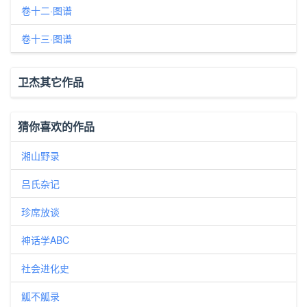
卷十二·图谱
卷十三·图谱
卫杰其它作品
猜你喜欢的作品
湘山野录
吕氏杂记
珍席放谈
神话学ABC
社会进化史
觚不觚录