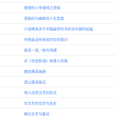
歌德的少年维特之烦恼
悲剧的与幽默的人生态度
介绍两本关于中国画学的书并论中国的绘画
中西画法所表现的空间意识
昙花一现／悼方玮德
论《世说新语》和晋人的美
题张茜英画册
团山堡读画记
常人欣赏文艺的形式
论文艺的空灵与充实
略论文艺与象征