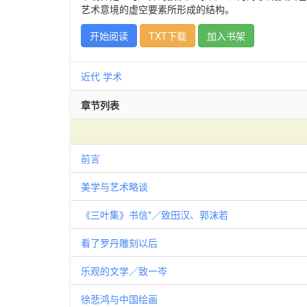
艺术意境的虚空要素所形成的结构。
开始阅读
TXT下载
加入书架
近代
学术
章节列表
前言
美学与艺术略谈
《三叶集》书信*／致田汉、郭沫若
看了罗丹雕刻以后
乐观的文学／致一岑
徐悲鸿与中国绘画