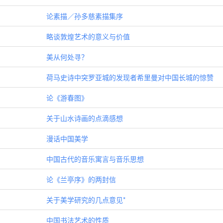
论素描／孙多慈素描集序
略谈敦煌艺术的意义与价值
美从何处寻？
荷马史诗中突罗亚城的发现者希里曼对中国长城的惊赞
论《游春图》
关于山水诗画的点滴感想
漫话中国美学
中国古代的音乐寓言与音乐思想
论《兰亭序》的两封信
关于美学研究的几点意见*
中国书法艺术的性质