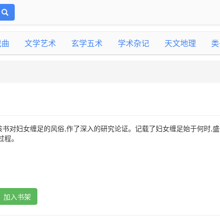
戏曲
文学艺术
玄学五术
学术杂记
天文地理
类
书对妇女缠足的风俗,作了深入的研究论证。记载了妇女缠足始于何时,盛
过程。
加入书架