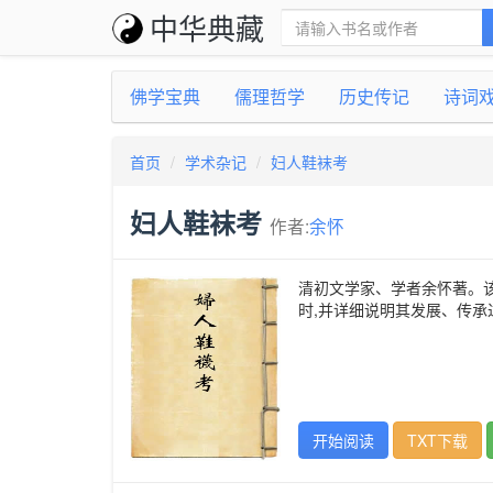
中华典藏
佛学宝典
儒理哲学
历史传记
诗词
首页
学术杂记
妇人鞋袜考
妇人鞋袜考
作者:
余怀
清初文学家、学者余怀著。该
时,并详细说明其发展、传承
开始阅读
TXT下载