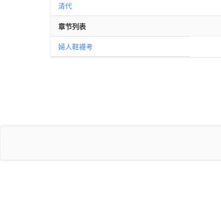
清代
章节列表
婦人鞋襪考