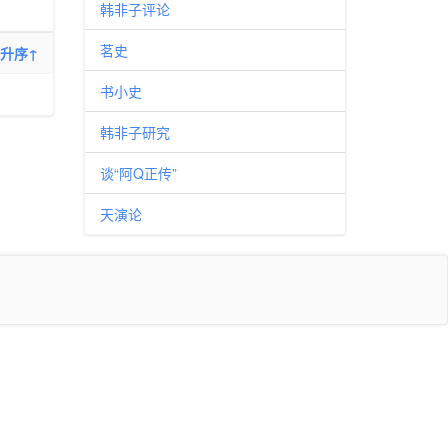
韩非子评论
茗史
升序↑
书小史
韩非子研究
谈“阿Q正传”
天演论