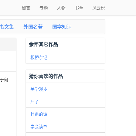
留言
专题
人物
书单
风云榜
书文集
外国名著
国学知识
余怀其它作品
板桥杂记
猜你喜欢的作品
于何
美学漫步
尸子
杜甫的诗
学会读书