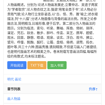
人物画概述。分别为:论述人物画发展史,立曹仲达、吴道子两家
为“学者取宗”;论人物衣纹之法,强调“用笔全类于书”;论人物必分
贵贱气貌;论人物行立坐卧姿态,以“古、怪、秀、雅”喻之;述衣褶
描法,列“十八描”;分述人物面像与背像的画法比例。所发之论参
融古法,简明精当,比喻形像,便于后学。第二部分为人物画法的
图示。分别为临流、索句、听泉、舞袖、挥扇、倚树、徜徉、
濯足、凭石、趺坐、散步、醉吟、传盃、采芝、携琴、题壁、
观水、回首、静憩、晤语、观泉、谈玄、浮白、观书、拂尘、
望月、呼僮、酕醄、酩盯、让履、盘桓、倦绣、调莺、捣衣、
题叶等,共三十六种,图画秀雅,镌刻精致,不但是习画入门者捷径,
也是明代版画艺术的精美之作。卷末附载写意画法四幅,每幅所
绘约有数式,均未标注题名。
开始阅读
TXT下载
加入书架
明代
画论
章节列表
升序↑
画人物論