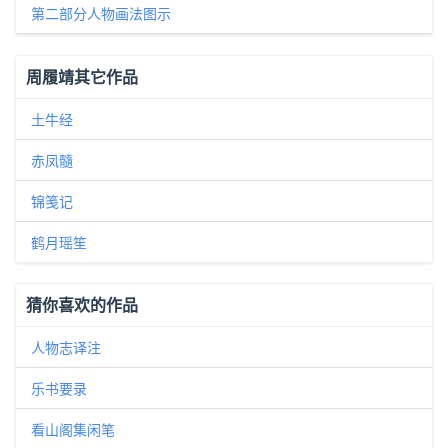
第二部分人物画法图示
周履靖其它作品
土牛经
赤凤髓
锦笺记
鹤月瑶笙
猜你喜欢的作品
人物志译注
乐书要录
看山阁集闲笔