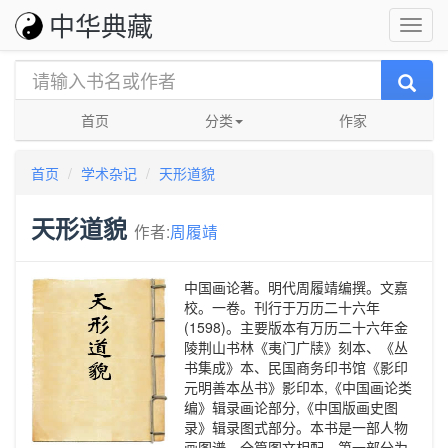
中华典藏
首页
分类
作家
首页
学术杂记
天形道貌
天形道貌
作者:
周履靖
中国画论著。明代周履靖编撰。文嘉
校。一卷。刊行于万历二十六年
(1598)。主要版本有万历二十六年金
陵荆山书林《夷门广牍》刻本、《丛
书集成》本、民国商务印书馆《影印
元明善本丛书》影印本,《中国画论类
编》辑录画论部分,《中国版画史图
录》辑录图式部分。本书是一部人物
画图谱。全篇图文相配。第一部分为