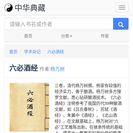
中华典藏
首页
分类
作家
首页
学术杂记
六必酒经
六必酒经
作者:
杨万树
三卷，清代杨万树撰。杨家有较强的
经济实力，善于酿酒。杨万树多方搜
罗文献，悉心钻研酿酒技术。《六必
酒经》注明参考了我国历代39种酿酒
文献，如《吕氏春秋》、苏轼《酒
经》、朱翼中《酒经》、《北山酒
经》，在文献基础上，杨万树对“六
必”工艺推陈出新。在继承传统的基础
上，摸索出一整套有科学价值的酿酒