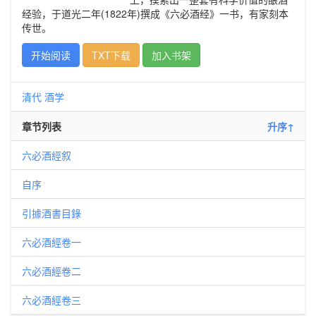
经验，于道光二年(1822年)撰成《六必酒经》一书，有家刻本
传世。
开始阅读
TXT下载
加入书架
清代
酒学
章节列表
升序↑
六必酒經叙
自序
引據酒書目錄
六必酒經卷一
六必酒經卷二
六必酒經卷三