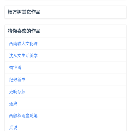
杨万树其它作品
猜你喜欢的作品
西南联大文化课
沈从文生活美学
蜀锦谱
纪效新书
吏皖存牍
通典
两般秋雨盫随笔
兵说