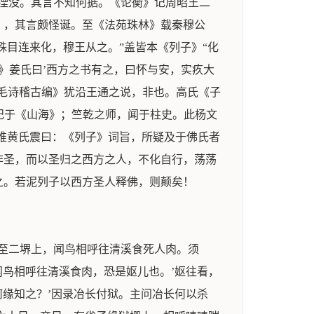
湮没。其言不知何据。《论衡》记周昭王二
》，其言颇怪诞。至《法苑珠林》载秦穆公
殊目连来化，穆王从之。”盖皆本《列子》“化
语》姜氏曰’西方之书有之，曰怀与安，实疚大
《毛诗稽古编》犹沿王通之说，非也。高氏《子
纪于《山海》；竺乾之师，闻于柱史。此杨文
，唯黄氏震曰：《列子》词旨，所疑及于佛氏者
非圣，而以圣归之西方之人，不化自行，荡荡
之。若泥列子以西方圣人释佛，则颠矣！
至二堺上，闻鸟相呼往清溪食死人肉。须
闻鸟相呼往清溪食肉，恐是妪儿也。’妪往看，
何缘知之？’因录冶长付狱。主问冶长何以杀