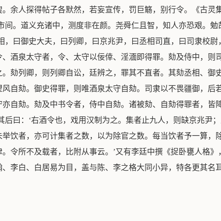
搜。余人探得帖子各默然，若妄宣传，罚巨觞，别行令。《古灵
市间。道义充诸中，测度非在颜。尧舜仁且智，知人亦恐艰。勉
丞相，曰御史大夫，曰列卿，曰京兆尹，曰丞相司直，曰司隶校尉
令、酒泉太守者，令、太守以佞倖、淫湎即得罪。劾及侍中，则
之。劾列卿，则列卿自讼，廷辨之，罪其不直者。其劾丞相、御
望风自劾。御史得罪，则唯酒泉太守自劾。司隶以不畏疆御，后
守亦自劾。劾及中书令者，侍中自劾。诸被劾、自劾得罪者，皆
其后曰：‘右酒令也，戏用汉制为之。集者止九人，则缺京兆尹
未举饮者，亦可计集者之数，以为除官之数。每当饮者予一算，
律。令所不及载者，比附从事云。’又有李廷中撰《捉卧甕人格》
翰、李白、白居易为目，盖与陈、李之格大同小异，特各更其名耳