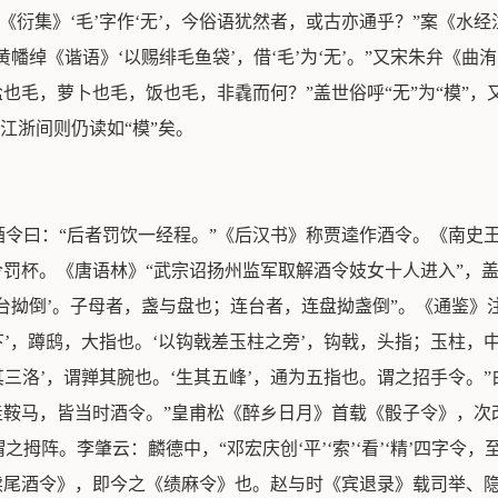
“《衍集》‘毛’字作‘无’，今俗语犹然者，或古亦通乎？”案《水经
。唐黄幡绰《谐语》‘以赐绯毛鱼袋’，借‘毛’为‘无’。”又宋朱弁
也毛，萝卜也毛，饭也毛，非毳而何？”盖世俗呼“无”为“模”，又
”江浙间则仍读如“模”矣。
酒令曰：“后者罚饮一经程。”《后汉书》称贾逵作酒令。《南史
令罚杯。《唐语林》“武宗诏扬州监军取解酒令妓女十人进入”，
台拗倒’。子母者，盏与盘也；连台者，连盘拗盏倒”。《通鉴》注
下’，蹲鸱，大指也。‘以钩戟差玉柱之旁’，钩戟，头指；玉柱，
其三洛’，谓亸其腕也。‘生其五峰’，通为五指也。谓之招手令。
走鞍马，皆当时酒令。”皇甫松《醉乡日月》首载《骰子令》，
拇阵。李肇云：麟德中，“邓宏庆创‘平’‘索’‘看’‘精’四字令
续尾酒令》，即今之《绩麻令》也。赵与时《宾退录》载司举、