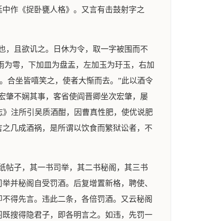
廷中作《捉卧甕人格》。又言有击鼓射字之
也，且欲讥之。日休为令，取一字被围而不
加雨为雩，下加皿为盘盂，左加玉为玗玉，右加
。合坐皆嘻笑之，使者大惭而去。”此以酒令
宏肇不娴其事，客省使阎晋卿坐次宏肇，屡
志》注所引吴质酒酣，因曹真性肥，使优说肥
吉之几成酒祸，是所谓以饮食而繁狱讼者，不
纸帖子，其一书司举，其二书秘阁，其三书
司举并秘阁自受罚酒。后复增置新格，聘使、
即不得先言。违此二条，各倍罚酒。又云秘阁
阁既搜得隐君子，即各明言之。如违，先罚一