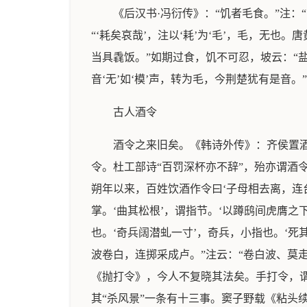
《后汉书·冯衍传》：“饥者毛食。”注：
“‘耗矣哀哉’，注以‘耗’为‘毛’，毛，无也
当具毳饭。”如期过食，饥不可忍，坡云：“盐
音‘无’如‘模’声，转为毛，今荆楚犹有是音。
古人酒令
酒令之来旧矣。《韩诗外传》：齐侯置
令。杜工部诗“百罚深杯亦不辞”，殆亦谓酒
朔年以来，百姓饮酒作令曰‘子母相去离，连
掌。‘曲其松根’，谓指节。‘以蹲鸱间虎膺之
也。‘奇兵阔潜虬一寸’，奇兵，小指也。‘死
波卷白，连掷采成卢。”注云：“卷白波、莫
《抛打令》，今人不复晓其法矣。手打令，谓之
其“杀风景”一条有十三事。窦子野载《粘头