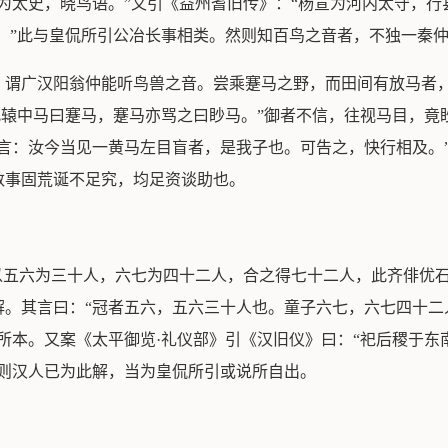
为太史，晓鸟语。”又引《益州耆旧传》：“杨宣为河内太守，行
。”此与皇侃所引公冶长事相类。然则知百鸟之音者，不独一秦
》谓广汉阳翁仲能听鸟兽之音。尝乘蹇马之野，而田间有放马者，
骂此辕中马曰蹇马，蹇马亦骂之曰眇马。”御者不信，往视马目，
言：汝今当见一黄马左目盲者，是我子也。可告之，快行相及。
数事固荒诞不足究，均足资谈助也。
，以五六为三十人，六七为四十二人，合之得七十二人，此齐俳优
解。其言曰：“冠者五六，五六三十人也。童子六七，六七四十二
所本。又案《太平御览·礼仪部》引《汉旧仪》曰：“祀后稷于
”则汉人已为此解，当为皇侃所引或说所自出。