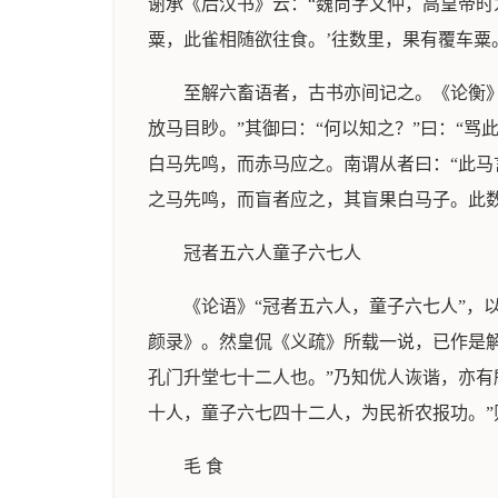
谢承《后汉书》云：“魏尚字文仲，高皇帝时
粟，此雀相随欲往食。’往数里，果有覆车粟
至解六畜语者，古书亦间记之。《论衡
放马目眇。”其御曰：“何以知之？”曰：“
白马先鸣，而赤马应之。南谓从者曰：“此马
之马先鸣，而盲者应之，其盲果白马子。此
冠者五六人童子六七人
《论语》“冠者五六人，童子六七人”
颜录》。然皇侃《义疏》所载一说，已作是
孔门升堂七十二人也。”乃知优人诙谐，亦有
十人，童子六七四十二人，为民祈农报功。
毛 食