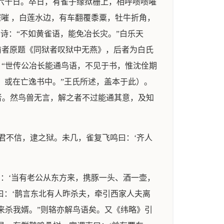
狱六十日。卒日，有雀子缘狱栅上，相呼啧啧嗺
嗺嗺 ，白莲水边，有车翻覆黍粟，牡牛折角，
诗：“不如黄雀语，能免冶长灾。”白乐天
前者原题《同狱者叹狱中无燕》，后者为白氏
：“世传公冶长能通鸟语，不见于书，惟沈佺期
，或在亡逸书中。”王氏所述，盖本于此）。
言者。然鸟兽无言，解之者不过能通其意，及知
君不信，逮之狱。未几，雀复飞鸣曰：‘齐人
：‘当有老公从东方来，携豚一头、酒一壶，
曰：‘鹊言东北有人昨杀夫，牵引西家人夫离
来杀我婿。”则辂亦解鸟语矣。又《纬略》引