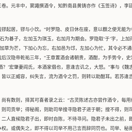
三卷。元丰中，窦譝撰酒令，知黔南县黄铸亦作《玉签诗》，李
钱镠起居，镠与小饮。“时罗隐、皮日休在座，意以頵之使无能为
加石为碁子，左加玉为琪玉，右加月为期会。罗隐取‘于’字，上
上加草为芒，下加心为忘，右加邑为邙，左加心为忙，其令必不通
载后汉隐帝乾祐三年，“王章置酒会诸朝贵，酒酣，为手势令，史
酒？’宏肇妻阎氏，本酒家倡也，意逢吉讥之，大怒。”事与《魏
，皆以正威容，纠失言，流为酒令之罚，则转以助酣耳。若苏逢
》尚有数则，择其可喜者录之云：“古灵陈述古亦尝作酒令，每用
，则司贡举；得秘阁，则助司举搜寻隐君子进于朝；搜不得，则
。二人直候隐君子出，即时自陈，不待寻问。隐君子未出之前，
争权。或偶失之，即不得以司举不用己言而辞同罚也。司举、秘