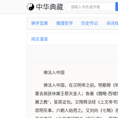
中华典藏
佛学宝典
儒理哲学
历史传记
诗词
阅古漫录
佛法入中国
佛法入中国，在汉明帝之前。明都穆《
霍去病获休屠王祭天金人；鱼鲞《魏略·西域
屠之教”，皆其证也。又隋释法经《上文帝书
昆明灰事，六朝人始用之。又刘向《七略》