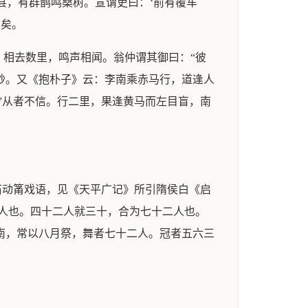
县，有群鹊鸣桑树。宣谓吏曰：‘前有覆车
仲矣。
相去数里，鸣声相闻。翁仲谓其御曰：“彼
竟眇。又《抱朴子》云：李南乘赤马行，道逢人
”从者不信。行二里，果逢黄马而左目盲，南
石动筩戏语，见《天平广记》所引隋侯白《启
人也。四十二人就三十，合为七十二人也。
东南，常以八月祭，舞者七十二人。冠者五六三