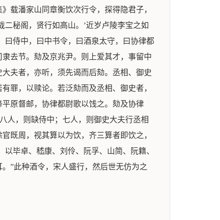
集》载潘家山同章衡饮次行令，探得隐君子，
哉二秘阁，贤行如高山。’近岁卢陵李宝之如
，曰侍中，曰中书令，曰酒泉太守，曰协律都
司隶去节。劾及京兆尹。则上爱其才，事留中
史大夫者，亦听，须先谒而后劾。丞相、御史
若有罪，以赎论。若泛劾而及丞相、御史者，
降平原督邮，协律都尉歌以饯之。劾及协律
；八人，则缺侍中；七人，则御史大夫行丞相
除官既周，视其算以为饮，齐三算者即饮之，
，以毕卓、嵇康、刘伶、阮孚、山简、阮籍、
。”此种酒令，宋人盛行，然后世无仿为之