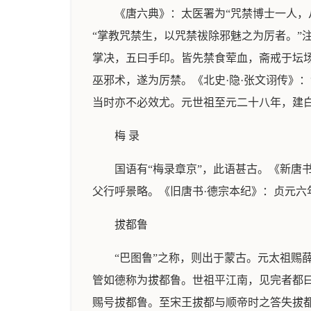
《唐六典》：太医署为“咒禁博士一人，
“掌教咒禁生，以咒禁祓除邪魅之为厉者。”
掌决，五曰手印。皆先禁食荤血，斋戒于坛场
巫邪术，遂为厉禁。《北史·隐·张文诩传》
当时亦不必效尤。元世祖至元二十八年，建
梅 录
国语有“梅录章京”，此语甚古。《新唐
父行呼景略。《旧唐书·德宗本纪》：贞元
拔都鲁
“巴图鲁”之称，则出于蒙古。元太祖
管如德称为拔都鲁。世祖平江南，见完者都曰
赐号拔都鲁。至宋王拔都与顺帝时之答失拔