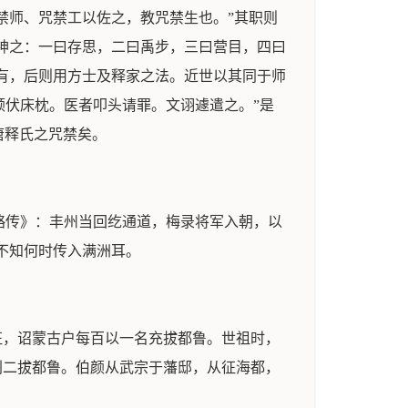
禁师、咒禁工以佐之，教咒禁生也。”其职则
法神之：一曰存思，二曰禹步，三曰营目，四曰
本有，后则用方士及释家之法。近世以其同于师
顿伏床枕。医者叩头请罪。文诩遽遣之。”是
唐释氏之咒禁矣。
景略传》：丰州当回纥通道，梅录将军入朝，以
不知何时传入满洲耳。
征，诏蒙古户每百以一名充拔都鲁。世祖时，
刘二拔都鲁。伯颜从武宗于藩邸，从征海都，