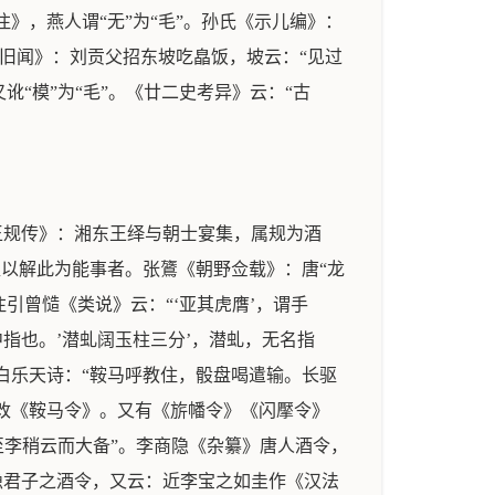
注》，燕人谓“无”为“毛”。孙氏《示儿编》：
《曲洧旧闻》：刘贡父招东坡吃皛饭，坡云：“见过
讹“模”为“毛”。《廿二史考异》云：“古
王规传》：湘东王绎与朝士宴集，属规为酒
盖以解此为能事者。张鷟《朝野佥载》：唐“龙
引曾慥《类说》云：“‘亚其虎膺’，谓手
中指也。’潜虬阔玉柱三分’，潜虬，无名指
”白乐天诗：“鞍马呼教住，骰盘喝遣输。长驱
次改《鞍马令》。又有《旂幡令》《闪擪令》
，至李稍云而大备”。李商隐《杂纂》唐人酒令，
隐君子之酒令，又云：近李宝之如圭作《汉法