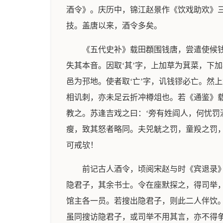
酒令》。庆历中，锦江赵景作《饮戏助欢》
技。盖唐以来，酒令多矣。
《五代史补》载田頵围钱唐，尝遣使候
失其本音。因取‘其’字，上加草为萁菜，下
邑为邘地。使者取‘亡’字，讥钱镠必亡。然
相讥刺，亦未足云折冲樽俎也。若《通鉴》
教之。苏逢吉戏之曰：‘旁有姓阎人，何忧罚
瘦，致其怒者略同。夫兕觥之罚，童羖之罚
可戒欤！
前记古人酒令，顷阅宋赵与时《宾退录
隐君子，其余书士。令在座默探之，得司举
馆主各一员。若搜出隐君子，则此二人伴饮
虽同搜访隐君子，或司举不用其言，亦不得