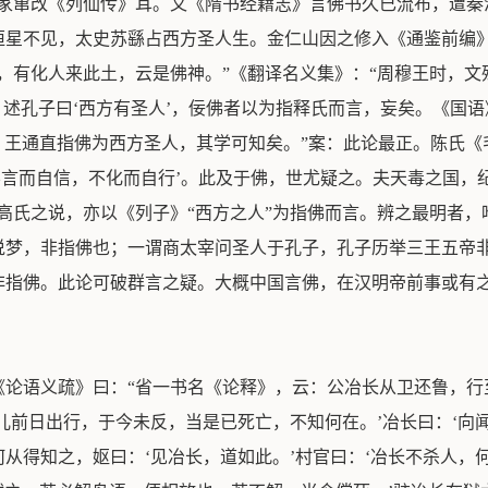
佛家窜改《列仙传》耳。又《隋书经籍志》言佛书久已流布，遭秦
恒星不见，太史苏繇占西方圣人生。金仁山因之修入《通鉴前编
，有化人来此土，云是佛神。”《翻译名义集》：“周穆王时，文
》述孔子曰‘西方有圣人’，佞佛者以为指释氏而言，妄矣。《国
也。王通直指佛为西方圣人，其学可知矣。”案：此论最正。陈氏
不言而自信，不化而自行’。此及于佛，世尤疑之。夫天毒之国，
高氏之说，亦以《列子》“西方之人”为指佛而言。辨之最明者
说梦，非指佛也；一谓商太宰问圣人于孔子，孔子历举三王五帝
非指佛。此论可破群言之疑。大概中国言佛，在汉明帝前事或有
《论语义疏》曰：“省一书名《论释》，云：公冶长从卫还鲁，行
儿前日出行，于今未反，当是已死亡，不知何在。’冶长曰：‘向
从得知之，妪曰：‘见冶长，道如此。’村官曰：‘冶长不杀人，