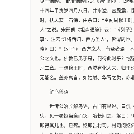
见于佛经。”此非佛经取之《列仙传》，即
十四年甲寅岁四月八日，井水溢，宫殿震，
时，扶风获一石佛，由余曰：“臣闻周穆王时
人”之说。宋邢凯《坦斋通编》云：“《列子
事’，注云‘谁将西归，西方圣人’，皆谓周
略》曰：“《列子》‘西方之人，有圣者焉，
公之文也。佛教已见于是，何待此时乎？”据
凡二章。一谓穆王时，西域有化人来，归于
无能名。盖亦寓言，如姑射、华胥之类，亦
解鸟兽语
世传公冶长解鸟语，古旧有是说。皇侃
臾，见一老妪当道而哭，冶长问之，妪曰：‘
即得其儿也，已死。妪即告村司。村司问妪何