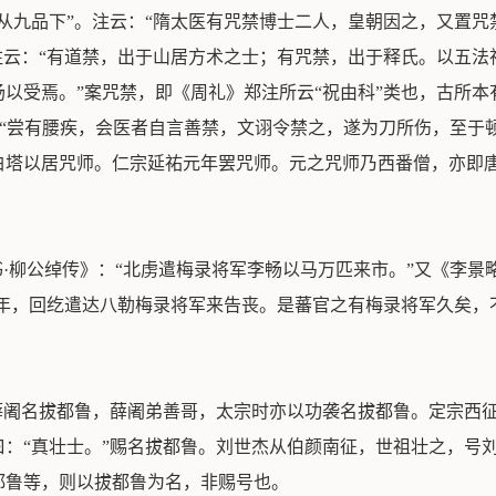
从九品下”。注云：“隋太医有咒禁博士二人，皇朝因之，又置咒
注云：“有道禁，出于山居方术之士；有咒禁，出于释氏。以五
以受焉。”案咒禁，即《周礼》郑注所云“祝由科”类也，古所
：“尝有腰疾，会医者自言善禁，文诩令禁之，遂为刀所伤，至于
白塔以居咒师。仁宗延祐元年罢咒师。元之咒师乃西番僧，亦即
书·柳公绰传》：“北虏遣梅录将军李畅以马万匹来市。”又《李
六年，回纥遣达八勒梅录将军来告丧。是蕃官之有梅录将军久矣，
赐薛阇名拔都鲁，薛阇弟善哥，太宗时亦以功袭名拔都鲁。定宗西
：“真壮士。”赐名拔都鲁。刘世杰从伯颜南征，世祖壮之，号
都鲁等，则以拔都鲁为名，非赐号也。