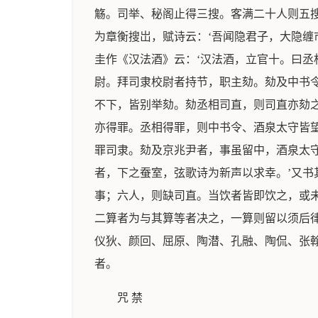
觞。司举、秘阁止得三搜。客满二十人则五
为章衡搜岀，赋诗云：‘吾闻隐君子，大隐缠
圭作《汉法酒》云：‘汉法酒，立官十。曰
尉。拜司隶校尉者持节，职主劾。劾及中书
不下，皆别举劾。劾丞相司直，则司直亦劾
亦得罪。丞相得罪，则中书令、酒泉太守皆
罪司隶。劾及京兆尹者，事虽留中，酒泉太
者，下之蚕室，弦歌诗为新声以求幸。’又书
事；六人，则缺司直。当饮者皆即饮之，或
二算者为与其算等者决之，一算则留以须后
仪狄、颜回、屈原、陶潜、孔融、陶侃、张
者。
咒 禁