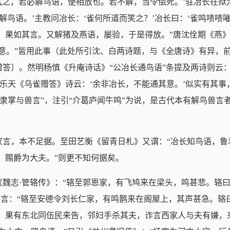
当试之，若必解鸟语，便相放也。若不解，当令偿死。’驻冶长在
解鸟语。’主教问冶长：‘雀何所道而笑之？’冶长曰：‘雀鸣啧啧
，果如其言。又解猪及燕语，屡验，于是得放。”唐沈佺期《燕》
意。”皆用此事（此处所引沈、白两诗题，与《全唐诗》有异，
答〕。然明杨慎《升庵诗话》“公冶长通鸟语”条提及两诗则云
白乐天《乌雀赠答》诗云：‘余非冶长，不能通其意。’似实有其事
“貉隶掌与兽言”，注引“介葛庐闻牛鸣”为说，是古代本有解鸟兽
言，本不足据。至田艺衡《留青日札》又谓：“冶长知鸟语，鲁
，赐爵为大夫。”则更不知何据矣。
魏志·管辂传》：“辂至郭恩家，有飞鸠来在梁头，鸣甚悲。辂曰
又言：“辂至安德令刘长仁家，有鸣鹊来在阁屋上，其声甚急。辂
，果有东北同伍民来告，邻妇手杀其夫，诈言西家人与夫有嫌，