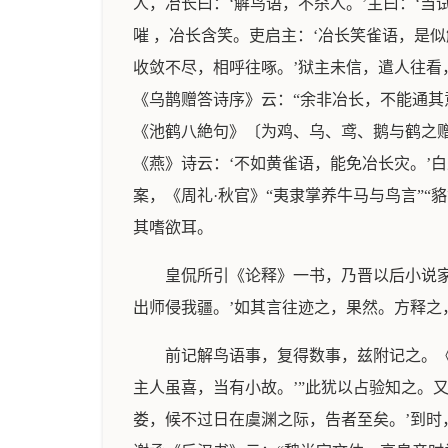
人，冶长曰：‘解鸟语，不杀人。’主曰：‘
嗺 ，冶长含笑。吏启主：‘冶长笑雀语，是似
收敛不尽，相呼往啄。’狱主未信，遣人往看
《乌鹊赠答诗序》云：“余非冶长，不能通其
《池鹤八絶句》〔为鸡、乌、鸢、鹅与鹤之赠
《燕》诗云：‘不如黄雀语，能免冶长灾。’
案，《周礼·秋官》“夷隶掌养牛马与鸟言”
其嗜欲耳。
皇侃所引《论释》一书，乃晋以后小说家
出师侵我疆。’如其言往迹之，果然。方释之
前记解鸟语事，复得数事，兹附记之。《
主人虽喜，当有小故。’”此犹以占验知之。
娄，候不过日在虞渊之际，告者至矣。’到时