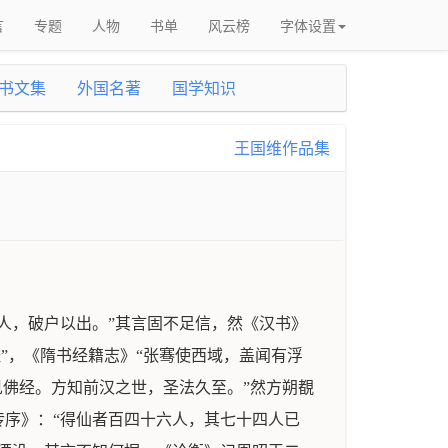
言
专题
人物
书单
风云榜
字体设置
书文集
外国名著
国学知识
王国维作品集
人，破户以出。”其言固不足信，然《汉书》
”，《隋书经籍志》“张骞使西域，盖闻有浮
见佛经。方知前汉之世，圣法久至。”然方朔覩
序》：“得仙者百四十六人，其七十四人已