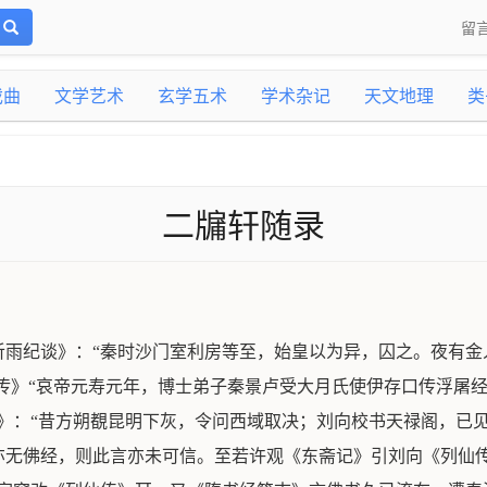
留
戏曲
文学艺术
玄学五术
学术杂记
天文地理
类
二牖轩随录
听雨纪谈》：“秦时沙门室利房等至，始皇以为异，囚之。夜有金
传》“哀帝元寿元年，博士弟子秦景卢受大月氏使伊存口传浮屠经
》：“昔方朔覩昆明下灰，令问西域取决；刘向校书天禄阁，已
亦无佛经，则此言亦未可信。至若许观《东斋记》引刘向《列仙传