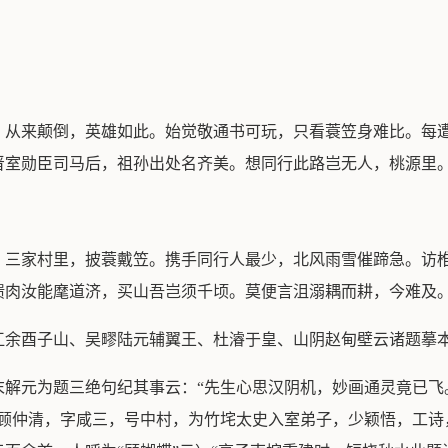
、从来颠倒，英雄如此。始觉敬通书可玩，只看蓑笠身难比。每
晋室勋臣司马后，祖孙出处名齐美。想同行此路岂无人，桃源里
、三家村里，披蓑戴笠。携手同行人最少，北风雨雪催蹄急。访
馈肉汝能麾道济，买山吾岂须千顷。莫便言沮溺耦而耕，今难及
江余酉子山、吴疁陆元辅翼王、杜濬于皇、山阴赵甸壁云诸题摹
末解元为题三绝句纪其事云：“先生心思汉阴机，妙画通灵竟已飞
：顾仲清，字咸三，号中村，为竹垞太史入室弟子，少颖悟，工诗