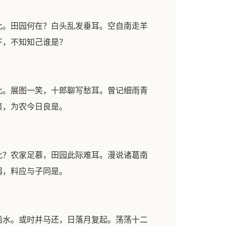
此。田园何在？白头乱发垂耳。空自南走羊
下，不知知己谁是？
此。展图一笑，十郎聊写愁耳。曾记细雨青
策，为农今日良是。
此？农家足慕，田园此际难耳。漫说诸葛南
溺，料应与子同是。
铅水。或时并马还，日落月复起。荡荡十二