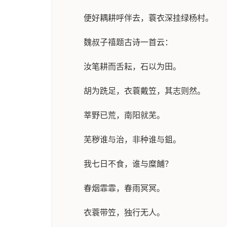
便好耦耕呼伴去，蓑衣深挂绿杨村。
魏叔子禧题古诗一首云：
汝笔耕而舌耘，石以为田。
胡为跣足，衣蓑戴笠，其志则然。
莘野已荒，南阳就芜。
芜秽谁与治，非种谁与鉏。
我七日不食，谁与糜餔？
春烟霏霏，春雨冥冥。
衣蓑带笠，独行无人。