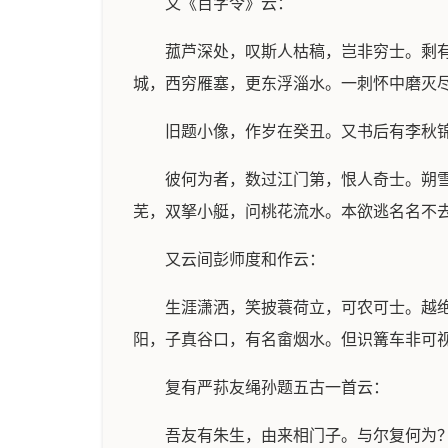
又《百字令》云：
菰芦深处，叹斯人枯稿，岂非穷士。剩
城，西穷雁塞，更东浮淄水。一刺怀中磨灭
旧题小像，作岁在癸丑。又书后有李秋
彼何为者，数过江门第，恨人奇士。朔
芜，双拏小艇，问桃花流水。本欲逃名名不
又云间彭师度和作云：
生涯潇洒，笑披蓑荷立，可农可士。越
阳，子真谷口，有名畲烟水。但识篝车非可
复有严荪友绳孙题五古一首云：
吾友有朱生，由来相门子。与尔复何为