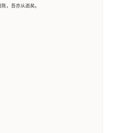
重陈，吾亦从逝矣。