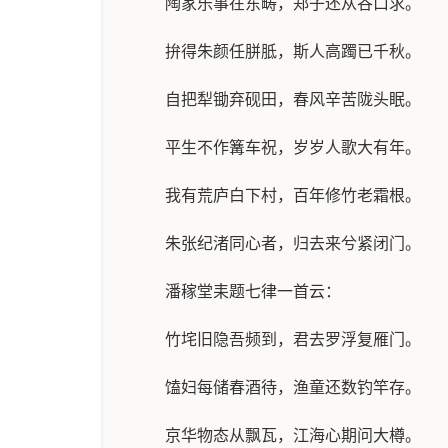
陶家乐事在东畴，郑子还从谷口求。
拚得朱颜任胼胝，斯人高躅已千秋。
自把犁锄弃砚田，春风辛苦陇头眠。
平生不作篝车祝，岁岁人歌大有年。
我有荒庐白下村，百年修竹老霜根。
朱张纪渚同心者，归去来兮紧闭门。
潘稼堂耒题七律一首云：
竹垞旧隐吾频到，君去罗浮复雁门。
馌妇每储春酒待，渔童还数钓竿存。
京华物态从飘瓦，江海心期问大樽。