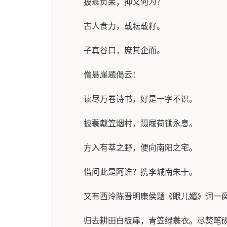
披蓑负耒，抑又何为？
古人食力，载耘载籽。
子真谷口，庶其企而。
僧悬崖题偈云：
读尽万卷诗书，好是一字不识。
披蓑戴笠烟村，蹑屩荷锄永息。
方入有莘之野，便向南阳之宅。
借问此是阿谁？携李城南朱十。
又有西泠陈晋明康侯题《眼儿媚》词一
归去耕田白板扉，青笠绿蓑衣。尽焚笔