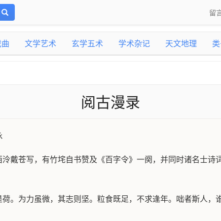
留
戏曲
文学艺术
玄学五术
学术杂记
天文地理
类
阅古漫录
咏
西泠戴苍写，有竹垞自书赞及《百字令》一阕，并同时诸名士诗
是荷。为力虽微，其志则坚。粒食既足，不求逢年。咄者斯人，