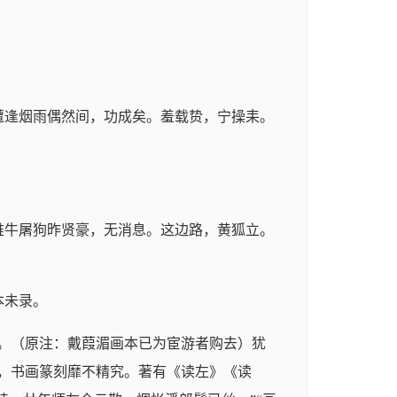
遭逢烟雨偶然间，功成矣。羞载贽，宁操耒。
。
椎牛屠狗昨贤豪，无消息。这边路，黄狐立。
。
本未录。
。（原注：戴葭湄画本已为宦游者购去）犹
，书画篆刻靡不精究。著有《读左》《读