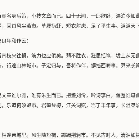
有虚名身后策，小技文章而已。四十无闻，一邱欲卧，漂泊今如
尽，回首风尘燕市。草屦捞虾，短衣射虎，足了平生事。滔滔天
锦良年和作云：
雪南枝来往惯，筋力也应倦矣。弱不胜衣，狂思摇笔，垅上从无
去，行遍山林城市。子定归与，吾将作伴，摒挡西畴事。算来长
绝文章谁尔雅，唯有朱生而已。把盏刘伶，吟诗李白，偃蹇谁堪
视，乐道何须避市。岩壑琴樽，江关词赋，岂了丰年事。长沮桀
？相逢帝城里。风尘随短褐，踯躅荆轲市。不见古时人，清泪如