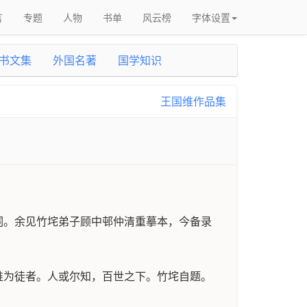
言
专题
人物
书单
风云榜
字体设置
书文集
外国名著
国学知识
王国维作品集
词。余见竹垞弟子顾中邨仲清重摹本，今备录
谁为徒者。人或尔知，百世之下。竹垞自题。