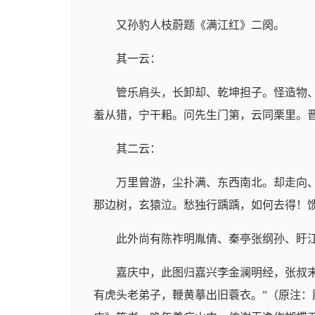
又孙豹人枝蔚题《满江红》二阕。
其一云：
管乐肩头，长卸却、乾坤担子。怪造物
羞从猎，宁干耜。问先生门第，云同栗里。
其二云：
万里曾游，尘扑满、东西南北。却走向
那边树，玄猿泣。愁独行踽踽，如何去得！
此外尚有陈祚明胤倩、秦亭张纲孙、盱
嘉庆中，此图归嘉兴李金澜明经，张叔
有虎头老弟子，鞭黄摹出旧蓑衣。”（原注