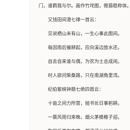
门，谁羁我与尔。画作竹垞图，菀蒻稳称体
又钱田间澄七律一首云：
见说栖山未有山，一生心事此图间。
每因雨后催耕起，应向溪边放水还。
自去自来谁与偶，为农为士总成闲。
时人欲问柴桑路，只在南湖角里湾。
纪伯紫映钟题七绝四首云：
十亩之间力所营，抛书长日事躬耕。
一蓑风雨归来晚，烟火茅檐稚子迎。