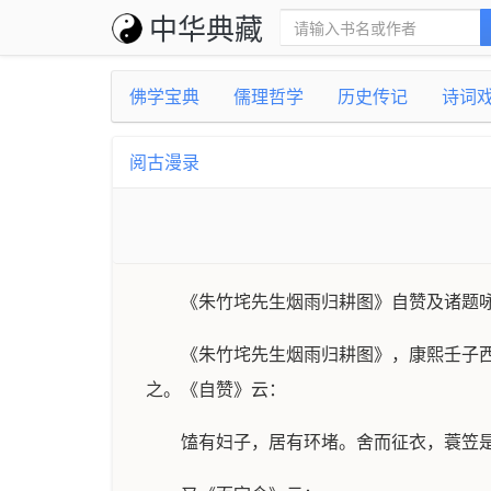
中华典藏
佛学宝典
儒理哲学
历史传记
诗词
阅古漫录
《朱竹垞先生烟雨归耕图》自赞及诸题
《朱竹垞先生烟雨归耕图》，康熙壬子
之。《自赞》云：
馌有妇子，居有环堵。舍而征衣，蓑笠