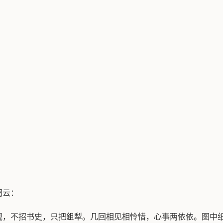
阕云：
砚，不招书史，只把鉏犁。几回相见相怜惜，心事两依依。图中