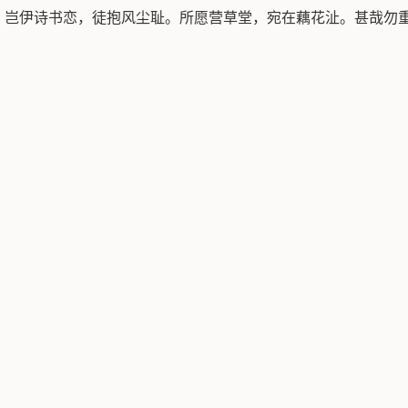
。岂伊诗书恋，徒抱风尘耻。所愿营草堂，宛在藕花沚。甚哉勿