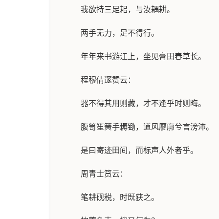
我欲持三足耜，与汝耦耕。
两手无力，足不得行。
年年来书游江上，坐见膏田春草长。
程穆倩邃赞云：
器不得其用则藏，才不逢乎时则晦。
腹笥笙簧手耨锄，道风廖廓兮言滂沛。
是曰寄迹田间，而标声人外者乎。
周青士筼云：
笔耕砚税，时既获之。