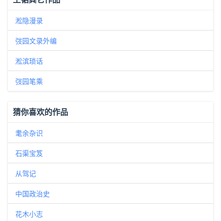
淞隐漫录
弢园文录外编
淞滨琐话
弢园笔乘
猜你喜欢的作品
耄余杂识
石渠宝笈
从驾记
中国政治史
花木小志