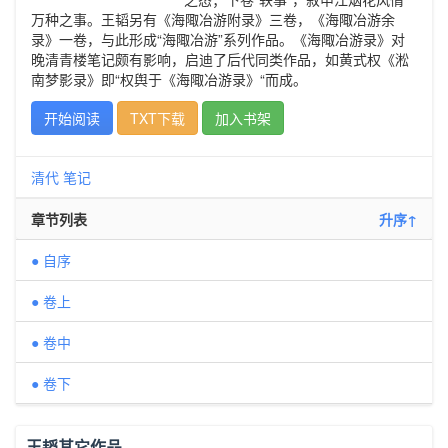
万种之事。王韬另有《海陬冶游附录》三卷，《海陬冶游余
录》一卷，与此形成“海陬冶游”系列作品。《海陬冶游录》对
晚清青楼笔记颇有影响，启迪了后代同类作品，如黄式权《淞
南梦影录》即“权舆于《海陬冶游录》“而成。
开始阅读
TXT下载
加入书架
清代
笔记
章节列表
升序↑
● 自序
● 卷上
● 卷中
● 卷下
王韬其它作品