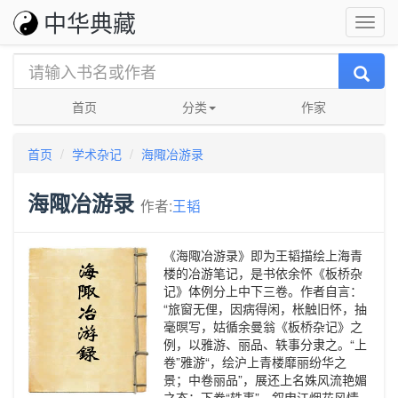
中华典藏
首页
分类
作家
首页
学术杂记
海陬冶游录
海陬冶游录
作者:
王韬
《海陬冶游录》即为王韬描绘上海青
楼的冶游笔记，是书依余怀《板桥杂
记》体例分上中下三卷。作者自言：
“旅窗无俚，因病得闲，枨触旧怀，抽
毫暝写，姑循余曼翁《板桥杂记》之
例，以雅游、丽品、轶事分隶之。“上
卷”雅游“，绘沪上青楼靡丽纷华之
景；中卷丽品”，展还上名姝风流艳媚
之态；下卷“轶事”，叙申江烟花风情