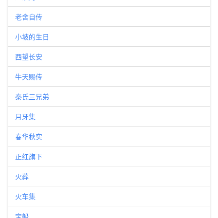
老舍自传
小坡的生日
西望长安
牛天赐传
秦氏三兄弟
月牙集
春华秋实
正红旗下
火葬
火车集
宝船