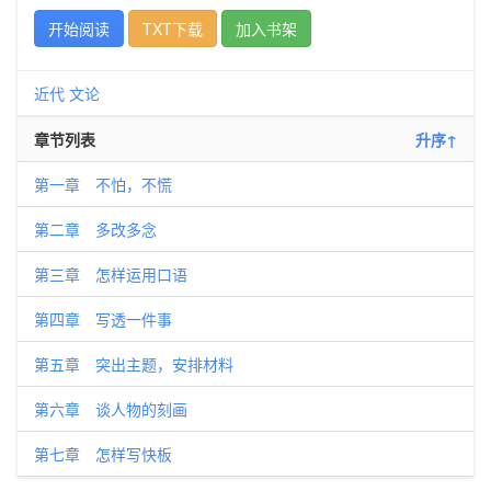
开始阅读
TXT下载
加入书架
近代
文论
章节列表
升序↑
第一章 不怕，不慌
第二章 多改多念
第三章 怎样运用口语
第四章 写透一件事
第五章 突出主题，安排材料
第六章 谈人物的刻画
第七章 怎样写快板