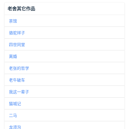
老舍其它作品
茶馆
骆驼祥子
四世同堂
离婚
老张的哲学
老牛破车
我这一辈子
猫城记
二马
龙须沟