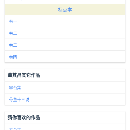
标点本
卷一
卷二
卷三
卷四
董其昌其它作品
容台集
骨董十三说
猜你喜欢的作品
五总志