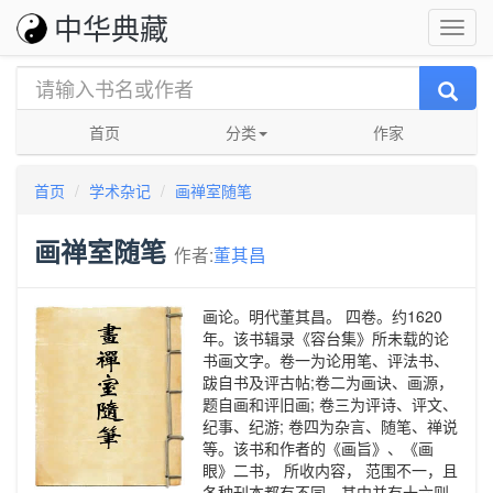
中华典藏
首页
分类
作家
首页
学术杂记
画禅室随笔
画禅室随笔
作者:
董其昌
画论。明代董其昌。 四卷。约1620
年。该书辑录《容台集》所未载的论
书画文字。卷一为论用笔、评法书、
跋自书及评古帖;卷二为画诀、画源，
题自画和评旧画; 卷三为评诗、评文、
纪事、纪游; 卷四为杂言、随笔、禅说
等。该书和作者的《画旨》、《画
眼》二书， 所收内容， 范围不一，且
各种刊本都有不同，其中并有十六则