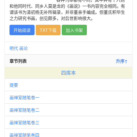
和他同时代、同乡人莫是龙的《画说》一书内容完全相同。有
谓该书为清初杨无补所辑录，并非董亲手编成。但董氏积毕生
之力研究书画，创见颇多，对后世影响很大。
开始阅读
TXT下载
加入书架
明代
画论
章节列表
升序↑
四库本
提要
画禅室随笔卷一
画禅室随笔卷二
画禅室随笔卷三
画禅室随笔卷四