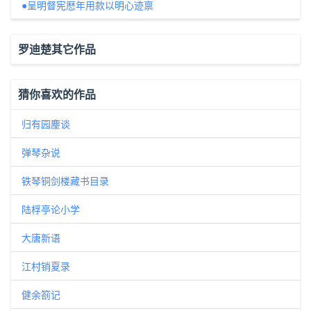
●呈明督宪厯年用款以明心迹禀
罗迪楚其它作品
猜你喜欢的作品
归有园麈谈
弹琴杂说
铁琴铜剑楼藏书目录
陆桴亭论小学
大唐新语
江村销夏录
健余箚记