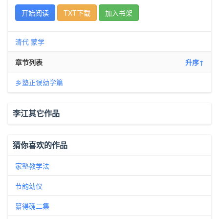
开始阅读
TXT下载
加入书架
清代
蒙学
章节列表
升序↑
乡塾正误幼学篇
李江其它作品
猜你喜欢的作品
家塾教学法
节韵幼仪
纂得确二集