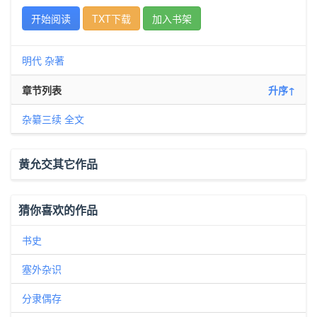
开始阅读
TXT下载
加入书架
明代
杂著
章节列表
升序↑
杂纂三续 全文
黄允交其它作品
猜你喜欢的作品
书史
塞外杂识
分隶偶存