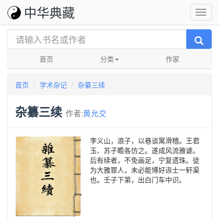
中华典藏
首页
分类
作家
首页
学术杂记
杂纂三续
杂纂三续
作者:
黄允交
李义山，浪子，以巷谈寓滑稽。王君
玉、苏子瞻各仿之。遂成风流雅谑。
后有续者，不免画足，宁复遗珠。徒
为大雅罪人，未必能博好诙士一轩渠
也。壬子下第，出白门车中识。