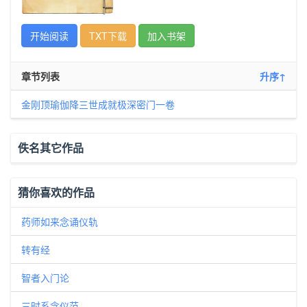
开始阅读
TXT下载
加入书架
章节列表
升序↑
金刚顶瑜伽降三世成就极深密门一卷
佚名其它作品
猜你喜欢的作品
药师如来念诵仪轨
转有经
智者入门论
三时系念仪范