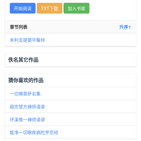
开始阅读
TXT下载
加入书架
章节列表
升序↑
末利支提婆华鬘经
佚名其它作品
猜你喜欢的作品
一切佛菩萨名集
超宗慧方禅师语录
环溪惟一禅师语录
能净一切眼疾病陀罗尼经