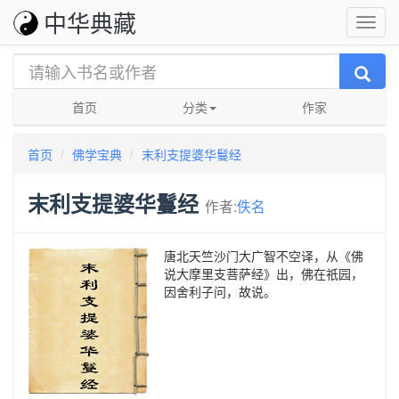
中华典藏
首页
分类
作家
首页
佛学宝典
末利支提婆华鬘经
末利支提婆华鬘经
作者:
佚名
唐北天竺沙门大广智不空译，从《佛
说大摩里支菩萨经》出，佛在祇园，
因舍利子问，故说。