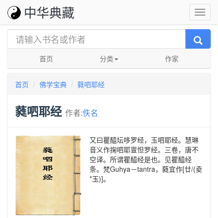
中华典藏
首页
分类
作家
首页
佛学宝典
蕤呬耶经
蕤呬耶经
作者:
佚名
又曰瞿醯坛哆罗经，玉呬耶经。慧琳
音义作掬呬耶亶怛罗经。三卷，唐不
空译。所谓瞿醯经是也。见瞿醯经
条。梵Guhya－tantra，蕤宜作[廿/(夌
*玉)]。