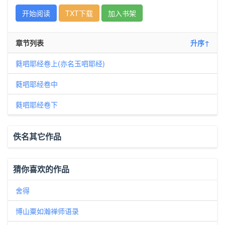
开始阅读
TXT下载
加入书架
章节列表
升序↑
蕤呬耶经卷上(亦名玉呬耶经)
蕤呬耶经卷中
蕤呬耶经卷下
佚名其它作品
猜你喜欢的作品
舍得
博山粟如瀚禅师语录