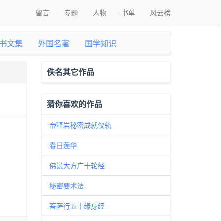
留言
专题
人物
书单
风云榜
书文集
外国名著
国学知识
佚名其它作品
猜你喜欢的作品
帝释岩秘密成就仪轨
春日莲华
佛说大方广十轮经
秘密要术法
菩萨行五十缘身经