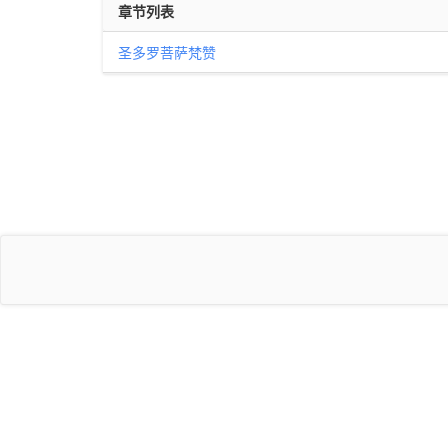
章节列表
圣多罗菩萨梵赞