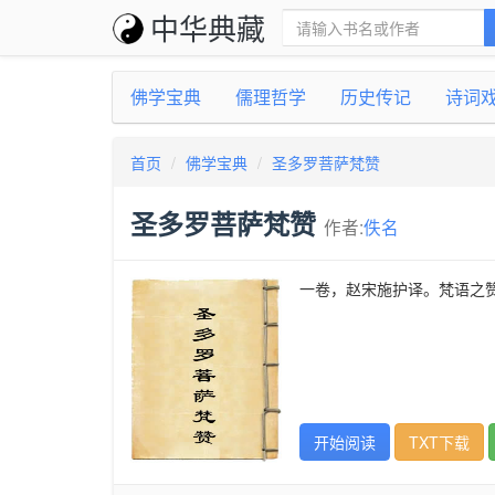
中华典藏
佛学宝典
儒理哲学
历史传记
诗词
首页
佛学宝典
圣多罗菩萨梵赞
圣多罗菩萨梵赞
作者:
佚名
一卷，赵宋施护译。梵语之
开始阅读
TXT下载