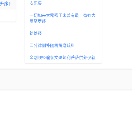
安乐集
升序↑
一切如来大秘密王未曾有最上微妙大
曼拏罗经
处处经
四分律删补随机羯磨疏科
金刚顶经瑜伽文殊师利菩萨供养仪轨