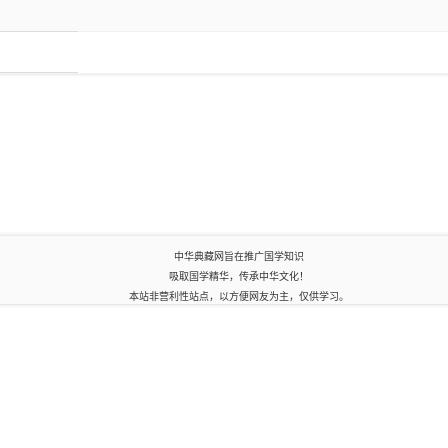
中华典藏网旨在推广国学知识
吸取国学精华，传承中华文化！
本站非营利性站点，以方便网友为主，仅供学习。