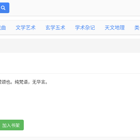
戏曲
文学艺术
玄学五术
学术杂记
天文地理
类
赞颂也。纯梵语，无华言。
加入书架